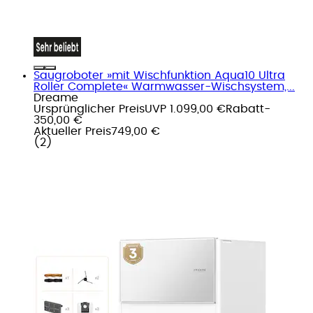
Saugroboter »mit Wischfunktion Aqua10 Ultra
Roller Complete« Warmwasser-Wischsystem,...
Dreame
Ursprünglicher Preis
UVP 1.099,00 €
Rabatt
-
350,00 €
Aktueller Preis
749,00 €
(
2
)