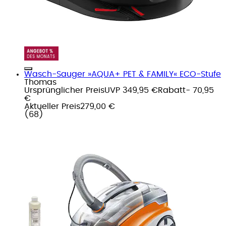
Wasch-Sauger »AQUA+ PET & FAMILY« ECO-Stufe
Thomas
Ursprünglicher Preis
UVP 349,95 €
Rabatt
- 70,95
€
Aktueller Preis
279,00 €
(
68
)