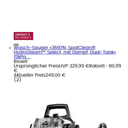
Wasch-Sauger »3697N, SpotClean®
HydroSteam™ Select, mit Dampf, Dual-Tank«
15kPa,...
Bissell
Ursprünglicher Preis
UVP 329,99 €
Rabatt
- 80,99
€
Aktueller Preis
249,00 €
(
2
)