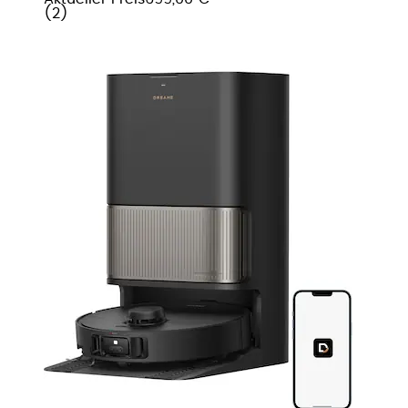
(
2
)