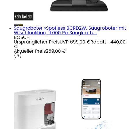
Saugroboter »Spotless BCRD2W, Saugroboter mit
Wischfunktion, 11.000 Pa Saugkraft«...
BOSCH
Ursprünglicher Preis
UVP 699,00 €
Rabatt
- 440,00
€
Aktueller Preis
259,00 €
(
5
)