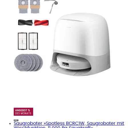
Saugroboter »Spotless BCRC1W, Saugroboter mit
Wischfunktion, 11.000 Pa Saugkraft«...