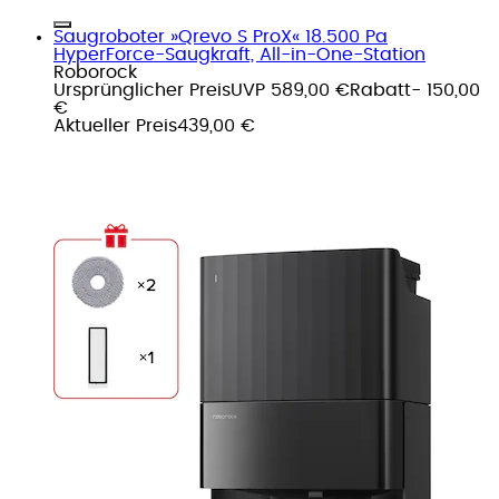
Saugroboter »Qrevo S ProX« 18.500 Pa
HyperForce-Saugkraft, All-in-One-Station
Roborock
Ursprünglicher Preis
UVP 589,00 €
Rabatt
- 150,00
€
Aktueller Preis
439,00 €