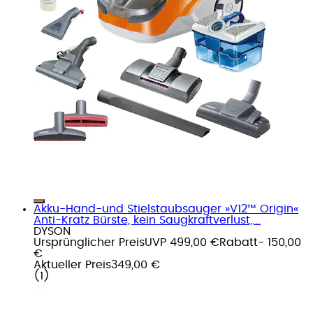
Akku-Hand-und Stielstaubsauger »V12™ Origin«
Anti-Kratz Bürste, kein Saugkraftverlust,...
DYSON
Ursprünglicher Preis
UVP 499,00 €
Rabatt
- 150,00
€
Aktueller Preis
349,00 €
(
1
)