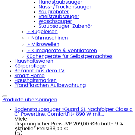
Handstaubsauger
Nass-/Trockensauger
Saugroboter
Stielstaubsauger
Waschsauger
Staubsauger-Zubehör
﹢
Bügeleisen
﹢
Nähmaschinen
﹢
Mikrowellen
﹢
Klimageräte & Ventilatoren
Küchengeräte für Selbstgemachtes
Haushaltswaren
Körperpflege
Bekannt aus dem TV
Smart Home
Haushaltsmarken
Pfandflaschen Aufbewahrung
Produkte überspringen
Bodenstaubsauger »Guard S1, Nachfolger Classic
C1 PowerLine, ComfortFit« 890 W mit...
Miele
Ursprünglicher Preis
UVP 209,00 €
Rabatt
- 9 %
Aktueller Preis
189,00 €
(
5
)