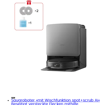
Saugroboter »mit Wischfunktion spot+scrub Ai«
Beseitigt versteckte Flecken mithilfe...