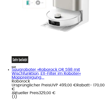
Saugroboter »Roborock QR 598 mit
Wischfunktion, E11-Filter im Roboter«
Moppreinigung...
Roborock
Ursprünglicher Preis
UVP 499,00 €
Rabatt
- 170,00
€
Aktueller Preis
329,00 €
(
1
)