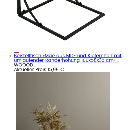
Beistelltisch »Mae aus MDF und Kiefernholz mit
umlaufender Randerhöhung 100x58x35 cm«...
WOOOD
Aktueller Preis
115,99 €