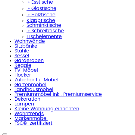
﹢
Esstische
﹢
Glastische
﹢
Holztische
Klapptische
Schminktische
﹢
Schreibtische
Tischelemente
Wohnwände
Sitzbänke
Stühle
Sessel
Garderoben
Regale
TV-Möbel
Hocker
Zubehör für Möbel
Gartenmöbel
Landhausmöbel
Premiummöbel inkl. Premiumservice
Dekoration
Lampen
Kleine Wohnung einrichten
Wohntrends
Markenmöbel
FSC®-zertifiziert