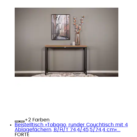
+
Farben
Beistelltisch »Tobago, runder Couchtisch mit 4
Ablagefächern, B/H/T 74,4/45,5/74,4 cm«...
FORTE