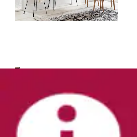
Konsolentisch »Borig«
OTTO home
Ursprünglicher Preis
UVP 319,99 €
Rabatt
- 201,00
€
Aktueller Preis
118,99 €
(
2
)