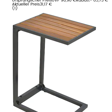
Ursprünglicher Preis
UVP 96,90 €
Rabatt
- 65,73 €
Aktueller Preis
31,17 €
(
1
)