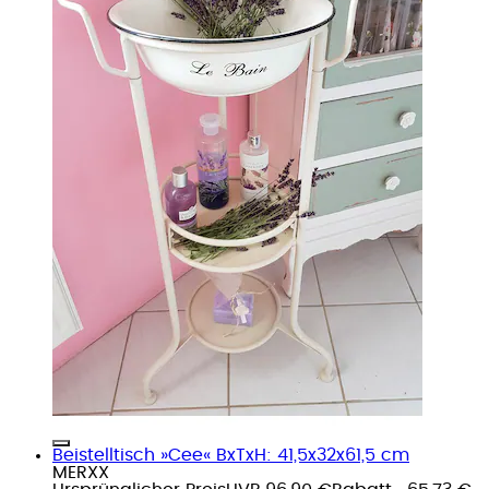
Beistelltisch »Cee« BxTxH: 41,5x32x61,5 cm
MERXX