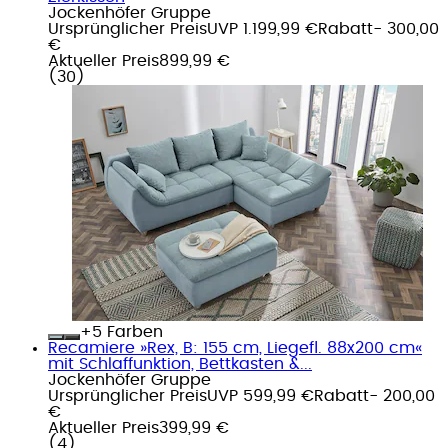
Jockenhöfer Gruppe
Ursprünglicher Preis
UVP 1.199,99 €
Rabatt
- 300,00
€
Aktueller Preis
899,99 €
(
30
)
+
Farben
Recamiere »Rex, B: 155 cm, Liegefl. 88x200 cm«
mit Schlaffunktion, Bettkasten &...
Jockenhöfer Gruppe
Ursprünglicher Preis
UVP 599,99 €
Rabatt
- 200,00
€
Aktueller Preis
399,99 €
(
4
)