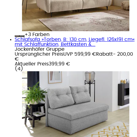
+
Farben
Schlafsofa »Torben, B: 130 cm, Liegefl. 126x191 cm«
mit Schlaffunktion, Bettkasten &...
Jockenhöfer Gruppe
Ursprünglicher Preis
UVP 599,99 €
Rabatt
- 200,00
€
Aktueller Preis
399,99 €
(
4
)