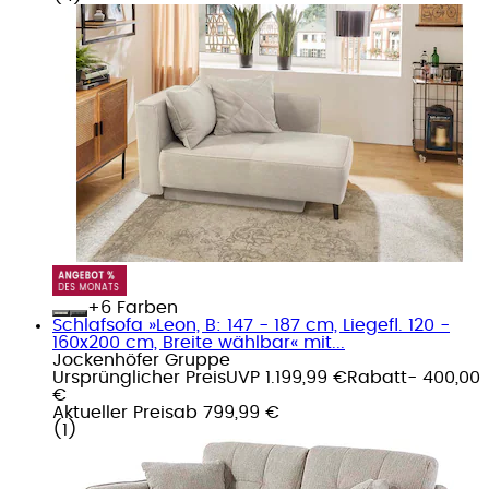
+
Farben
Schlafsofa »Leon, B: 147 - 187 cm, Liegefl. 120 -
160x200 cm, Breite wählbar« mit...
Jockenhöfer Gruppe
Ursprünglicher Preis
UVP 1.199,99 €
Rabatt
- 400,00
€
Aktueller Preis
ab
799,99 €
(
1
)