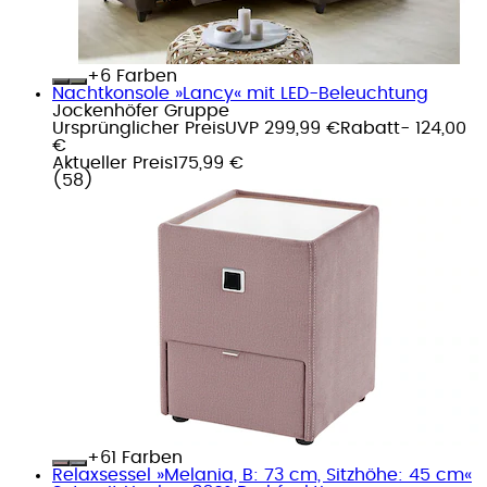
+
Farben
Nachtkonsole »Lancy« mit LED-Beleuchtung
Jockenhöfer Gruppe
Ursprünglicher Preis
UVP 299,99 €
Rabatt
- 124,00
€
Aktueller Preis
175,99 €
(
58
)
+
Farben
Relaxsessel »Melania, B: 73 cm, Sitzhöhe: 45 cm«