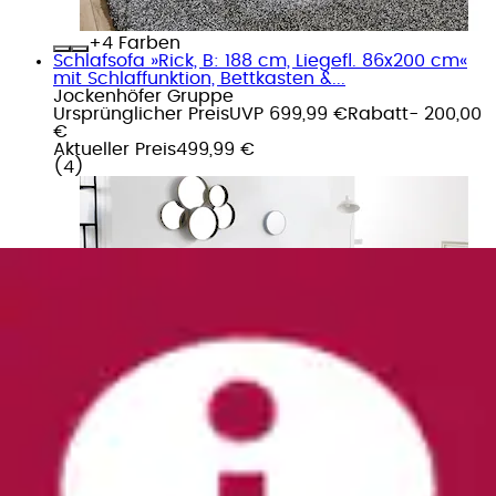
+
Farben
Schlafsofa »Rick, B: 188 cm, Liegefl. 86x200 cm«
mit Schlaffunktion, Bettkasten &...
Jockenhöfer Gruppe
Ursprünglicher Preis
UVP 699,99 €
Rabatt
- 200,00
€
Aktueller Preis
499,99 €
(
4
)
+
Farben
Recamiere »Roy, B: 149 cm, Liegefl. 84x200 cm«
mit Schlaffunktion , Bettkasten &...