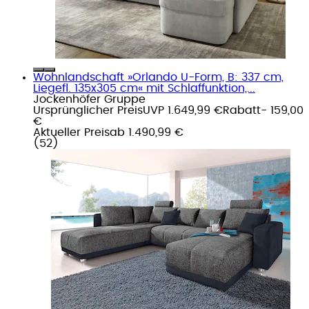
Wohnlandschaft »Orlando U-Form, B: 337 cm,
Liegefl. 135x305 cm« mit Schlaffunktion,...
Jockenhöfer Gruppe
Ursprünglicher Preis
UVP 1.649,99 €
Rabatt
- 159,00
€
Aktueller Preis
ab
1.490,99 €
(
52
)