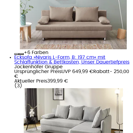
+
Farben
Ecksofa »Nivaris L-Form, B: 197 cm« mit
Schlaffunktion & Bettkasten, Unser Dauertiefpreis
Jockenhöfer Gruppe
Ursprünglicher Preis
UVP 649,99 €
Rabatt
- 250,00
€
Aktueller Preis
399,99 €
(
3
)