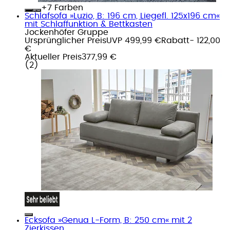
+
Farben
Schlafsofa »Luzio, B: 196 cm, Liegefl. 125x196 cm«
mit Schlaffunktion & Bettkasten
Jockenhöfer Gruppe
Ursprünglicher Preis
UVP 499,99 €
Rabatt
- 122,00
€
Aktueller Preis
377,99 €
(
2
)
Ecksofa »Genua L-Form, B: 250 cm« mit 2
Zierkissen