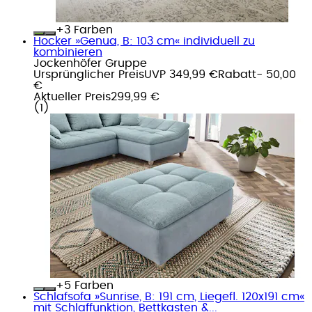
+
Farben
Hocker »Genua, B: 103 cm« individuell zu
kombinieren
Jockenhöfer Gruppe
Ursprünglicher Preis
UVP 349,99 €
Rabatt
- 50,00
€
Aktueller Preis
299,99 €
(
1
)
+
Farben
Schlafsofa »Sunrise, B: 191 cm, Liegefl. 120x191 cm«
mit Schlaffunktion, Bettkasten &...