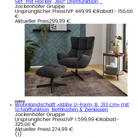
Set: mit Hocker, 360° Drehfunktion,...
Jockenhöfer Gruppe
Ursprünglicher Preis
UVP 449,99 €
Rabatt
- 150,00
€
Aktueller Preis
299,99 €
Wohnlandschaft »Abby U-Form, B: 313 cm« mit
Schlaffunktion, Bettkasten & Zierkissen
Jockenhöfer Gruppe
Ursprünglicher Preis
UVP 1.599,99 €
Rabatt
-
325,00 €
Aktueller Preis
1.274,99 €
(
1
)