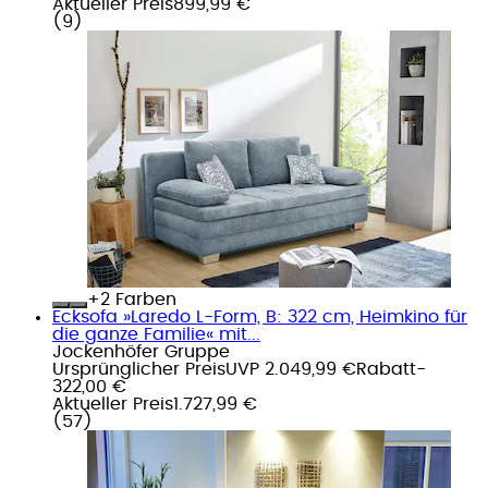
Aktueller Preis
899,99 €
(
9
)
+
Farben
Ecksofa »Laredo L-Form, B: 322 cm, Heimkino für
die ganze Familie« mit...
Jockenhöfer Gruppe
Ursprünglicher Preis
UVP 2.049,99 €
Rabatt
-
322,00 €
Aktueller Preis
1.727,99 €
(
57
)