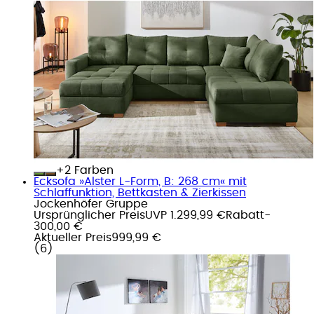
+
Farben
Ecksofa »Alster L-Form, B: 268 cm« mit
Schlaffunktion, Bettkasten & Zierkissen
Jockenhöfer Gruppe
Ursprünglicher Preis
UVP 1.299,99 €
Rabatt
-
300,00 €
Aktueller Preis
999,99 €
(
6
)