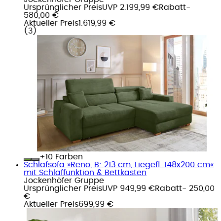
Ursprünglicher Preis
UVP 2.199,99 €
Rabatt
-
580,00 €
Aktueller Preis
1.619,99 €
(
3
)
+
Farben
Schlafsofa »Reno, B: 213 cm, Liegefl. 148x200 cm«
mit Schlaffunktion & Bettkasten
Jockenhöfer Gruppe
Ursprünglicher Preis
UVP 949,99 €
Rabatt
- 250,00
€
Aktueller Preis
699,99 €