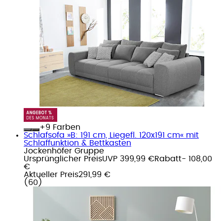
+
Farben
Schlafsofa »B: 191 cm, Liegefl. 120x191 cm« mit
Schlaffunktion & Bettkasten
Jockenhöfer Gruppe
Ursprünglicher Preis
UVP 399,99 €
Rabatt
- 108,00
€
Aktueller Preis
291,99 €
(
60
)