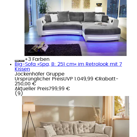
+
Farben
Big-Sofa »Spa, B: 251 cm« im Retrolook mit 7
Kissen
Jockenhöfer Gruppe
Ursprünglicher Preis
UVP 1.049,99 €
Rabatt
-
250,00 €
Aktueller Preis
799,99 €
(
9
)