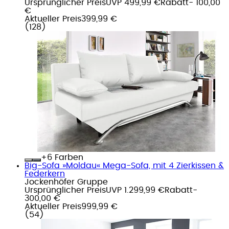
Ursprünglicher Preis
UVP 499,99 €
Rabatt
- 100,00
€
Aktueller Preis
399,99 €
(
128
)
+
Farben
Big-Sofa »Moldau« Mega-Sofa, mit 4 Zierkissen &
Federkern
Jockenhöfer Gruppe
Ursprünglicher Preis
UVP 1.299,99 €
Rabatt
-
300,00 €
Aktueller Preis
999,99 €
(
54
)