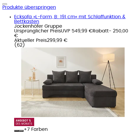
Produkte überspringen
Ecksofa »L-Form, B: 191 cm« mit Schlaffunktion &
Bettkasten
Jockenhöfer Gruppe
Ursprünglicher Preis
UVP 549,99 €
Rabatt
- 250,00
€
Aktueller Preis
299,99 €
(
62
)
+
Farben