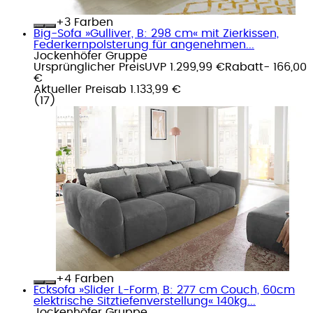
+
Farben
Big-Sofa »Gulliver, B: 298 cm« mit Zierkissen,
Federkernpolsterung für angenehmen...
Jockenhöfer Gruppe
Ursprünglicher Preis
UVP 1.299,99 €
Rabatt
- 166,00
€
Aktueller Preis
ab
1.133,99 €
(
17
)
+
Farben
Ecksofa »Slider L-Form, B: 277 cm Couch, 60cm
elektrische Sitztiefenverstellung« 140kg...
Jockenhöfer Gruppe