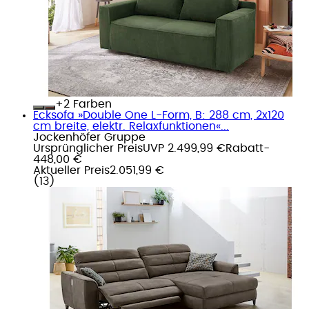
+
Farben
Ecksofa »Double One L-Form, B: 288 cm, 2x120
cm breite, elektr. Relaxfunktionen«...
Jockenhöfer Gruppe
Ursprünglicher Preis
UVP 2.499,99 €
Rabatt
-
448,00 €
Aktueller Preis
2.051,99 €
(
13
)