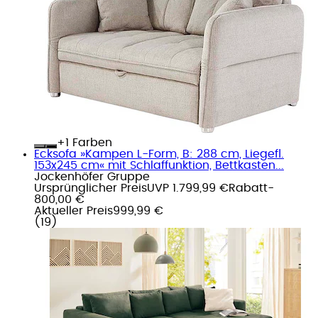
+
Farben
Ecksofa »Kampen L-Form, B: 288 cm, Liegefl.
153x245 cm« mit Schlaffunktion, Bettkasten...
Jockenhöfer Gruppe
Ursprünglicher Preis
UVP 1.799,99 €
Rabatt
-
800,00 €
Aktueller Preis
999,99 €
(
19
)