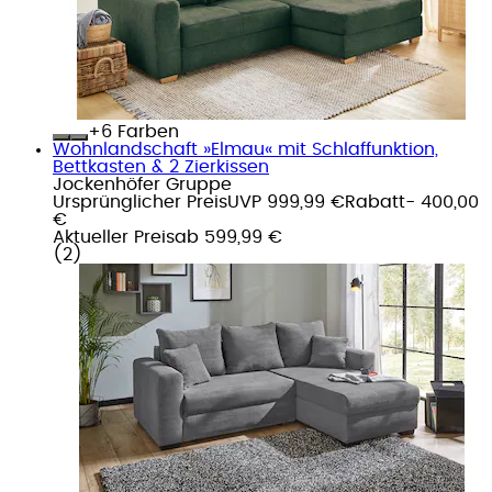
+
Farben
Wohnlandschaft »Elmau« mit Schlaffunktion,
Bettkasten & 2 Zierkissen
Jockenhöfer Gruppe
Ursprünglicher Preis
UVP 999,99 €
Rabatt
- 400,00
€
Aktueller Preis
ab
599,99 €
(
2
)