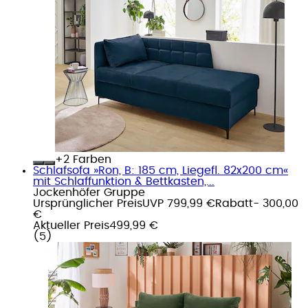
+
Farben
Schlafsofa »Ron, B: 185 cm, Liegefl. 82x200 cm«
mit Schlaffunktion & Bettkasten,...
Jockenhöfer Gruppe
Ursprünglicher Preis
UVP 799,99 €
Rabatt
- 300,00
€
Aktueller Preis
499,99 €
(
5
)