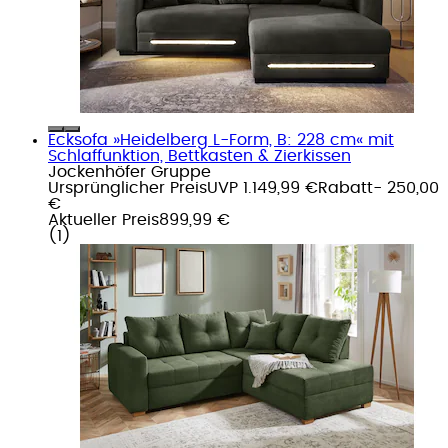
Ecksofa »Heidelberg L-Form, B: 228 cm« mit
Schlaffunktion, Bettkasten & Zierkissen
Jockenhöfer Gruppe
Ursprünglicher Preis
UVP 1.149,99 €
Rabatt
- 250,00
€
Aktueller Preis
899,99 €
(
1
)