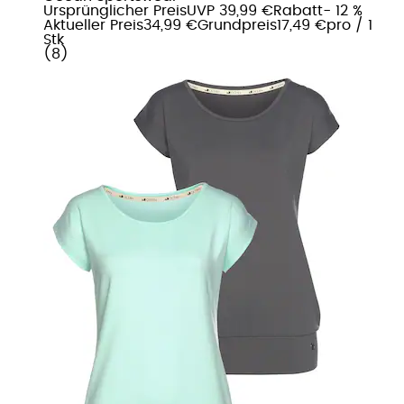
Ursprünglicher Preis
UVP 39,99 €
Rabatt
- 12 %
Aktueller Preis
34,99 €
Grundpreis
17,49 €
pro
/
1
Stk
(
8
)