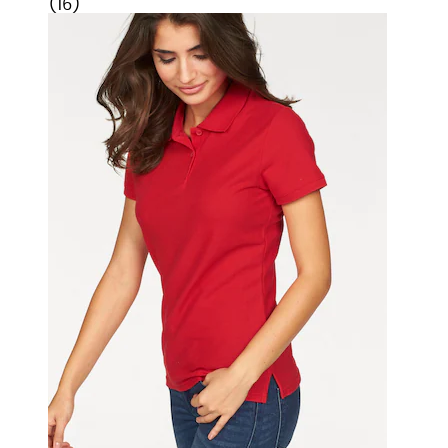
(
16
)