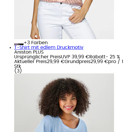
+
Farben
T-Shirt mit edlem Druckmotiv
Aniston PLUS
Ursprünglicher Preis
UVP 39,99 €
Rabatt
- 25 %
Aktueller Preis
29,99 €
Grundpreis
29,99 €
pro
/
1
Stk
(
3
)