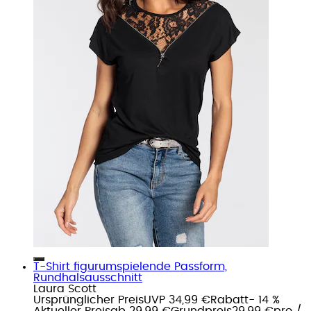
T-Shirt figurumspielende Passform,
Rundhalsausschnitt
Laura Scott
Ursprünglicher Preis
UVP 34,99 €
Rabatt
- 14 %
Aktueller Preis
ab
29,99 €
Grundpreis
29,99 €
pro
/