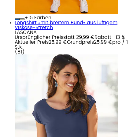
+
Farben
Longshirt »mit breitem Bund« aus luftigem
Viskose-Stretch
LASCANA
Ursprünglicher Preis
statt 29,99 €
Rabatt
- 13 %
Aktueller Preis
25,99 €
Grundpreis
25,99 €
pro
/
1
Stk
(
81
)