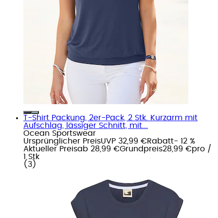
T-Shirt Packung, 2er-Pack, 2 Stk. Kurzarm mit
Aufschlag, lässiger Schnitt, mit...
Ocean Sportswear
Ursprünglicher Preis
UVP 32,99 €
Rabatt
- 12 %
Aktueller Preis
ab
28,99 €
Grundpreis
28,99 €
pro
/
1 Stk
(
3
)