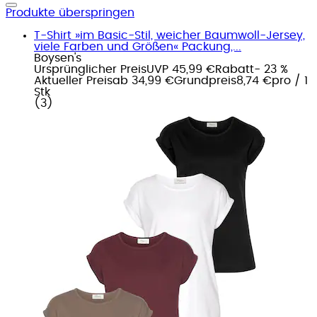
Produkte überspringen
T-Shirt »im Basic-Stil, weicher Baumwoll-Jersey,
viele Farben und Größen« Packung,...
Boysen's
Ursprünglicher Preis
UVP 45,99 €
Rabatt
- 23 %
Aktueller Preis
ab
34,99 €
Grundpreis
8,74 €
pro
/
1
Stk
(
3
)