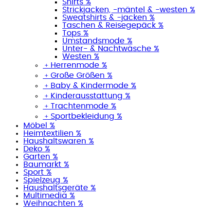
Shirts %
Strickjacken, -mäntel & -westen %
Sweatshirts & -jacken %
Taschen & Reisegepäck %
Tops %
Umstandsmode %
Unter- & Nachtwäsche %
Westen %
﹢
Herrenmode %
﹢
Große Größen %
﹢
Baby & Kindermode %
﹢
Kinderausstattung %
﹢
Trachtenmode %
﹢
Sportbekleidung %
Möbel %
Heimtextilien %
Haushaltswaren %
Deko %
Garten %
Baumarkt %
Sport %
Spielzeug %
Haushaltsgeräte %
Multimedia %
Weihnachten %