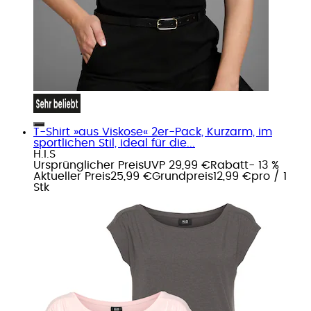
T-Shirt »aus Viskose« 2er-Pack, Kurzarm, im
sportlichen Stil, ideal für die...
H.I.S
Ursprünglicher Preis
UVP 29,99 €
Rabatt
- 13 %
Aktueller Preis
25,99 €
Grundpreis
12,99 €
pro
/
1
Stk