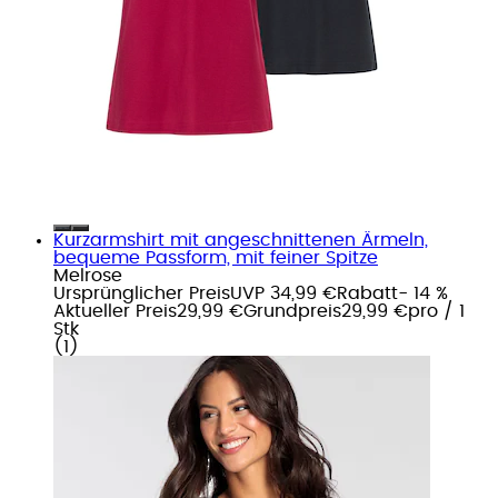
Kurzarmshirt mit angeschnittenen Ärmeln,
bequeme Passform, mit feiner Spitze
Melrose
Ursprünglicher Preis
UVP 34,99 €
Rabatt
- 14 %
Aktueller Preis
29,99 €
Grundpreis
29,99 €
pro
/
1
Stk
(
1
)