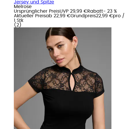
Jersey und Spitze
Melrose
Ursprünglicher Preis
UVP 29,99 €
Rabatt
- 23 %
Aktueller Preis
ab
22,99 €
Grundpreis
22,99 €
pro
/
1 Stk
(
2
)