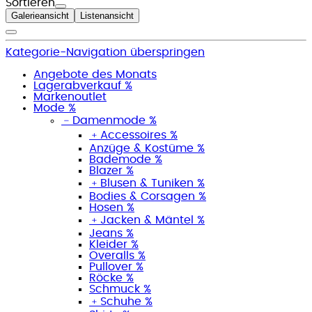
Sortieren
Galerieansicht
Listenansicht
Kategorie-Navigation überspringen
Angebote des Monats
Lagerabverkauf %
Markenoutlet
Mode %
﹣
Damenmode %
﹢
Accessoires %
Anzüge & Kostüme %
Bademode %
Blazer %
﹢
Blusen & Tuniken %
Bodies & Corsagen %
Hosen %
﹢
Jacken & Mäntel %
Jeans %
Kleider %
Overalls %
Pullover %
Röcke %
Schmuck %
﹢
Schuhe %