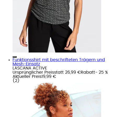
Funktionsshirt mit beschrifteten Trägern und
Mesh-Einsatz
LASCANA ACTIVE
Ursprünglicher Preis
statt 26,99 €
Rabatt
- 25 %
Aktueller Preis
19,99 €
(
2
)