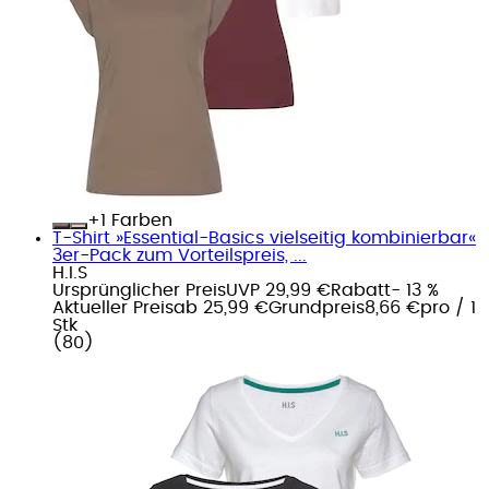
+
Farben
T-Shirt »Essential-Basics vielseitig kombinierbar«
3er-Pack zum Vorteilspreis, ...
H.I.S
Ursprünglicher Preis
UVP 29,99 €
Rabatt
- 13 %
Aktueller Preis
ab
25,99 €
Grundpreis
8,66 €
pro
/
1
Stk
(
80
)