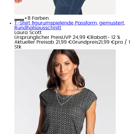
+
Farben
T-Shirt figurumspielende Passform, gemustert,
Rundhalsausschnitt
Laura Scott
Ursprünglicher Preis
UVP 24,99 €
Rabatt
- 12 %
Aktueller Preis
ab
21,99 €
Grundpreis
21,99 €
pro
/
1
Stk