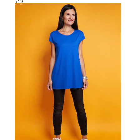
(
4
)