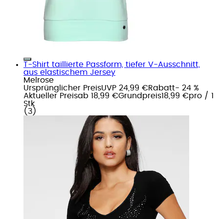
T-Shirt taillierte Passform, tiefer V-Ausschnitt,
aus elastischem Jersey
Melrose
Ursprünglicher Preis
UVP 24,99 €
Rabatt
- 24 %
Aktueller Preis
ab
18,99 €
Grundpreis
18,99 €
pro
/
1
Stk
(
3
)