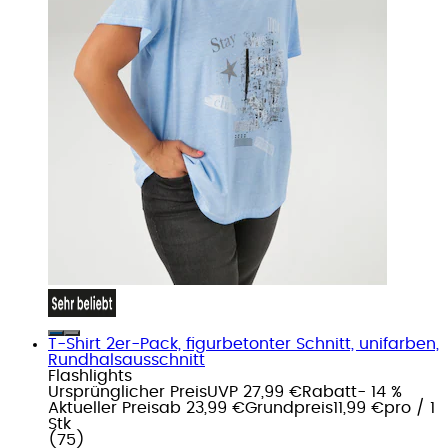
T-Shirt 2er-Pack, figurbetonter Schnitt, unifarben,
Rundhalsausschnitt
Flashlights
Ursprünglicher Preis
UVP 27,99 €
Rabatt
- 14 %
Aktueller Preis
ab
23,99 €
Grundpreis
11,99 €
pro
/
1
Stk
(
75
)