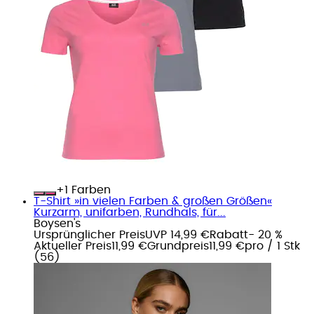
+
Farben
T-Shirt »in vielen Farben & großen Größen«
Kurzarm, unifarben, Rundhals, für...
Boysen's
Ursprünglicher Preis
UVP 14,99 €
Rabatt
- 20 %
Aktueller Preis
11,99 €
Grundpreis
11,99 €
pro
/
1 Stk
(
56
)