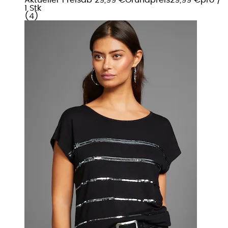
1 Stk
(
4
)