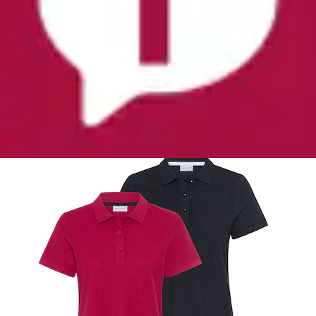
+
Farben
Poloshirt Packung, 2er-Pack, 2 Stk.
figurumspielende Passform, Polokragen, Basic-
Stil
Eastwind
Ursprünglicher Preis
UVP 24,99 €
Rabatt
- 12 %
Aktueller Preis
21,99 €
Grundpreis
10,99 €
pro
/
1 Stk