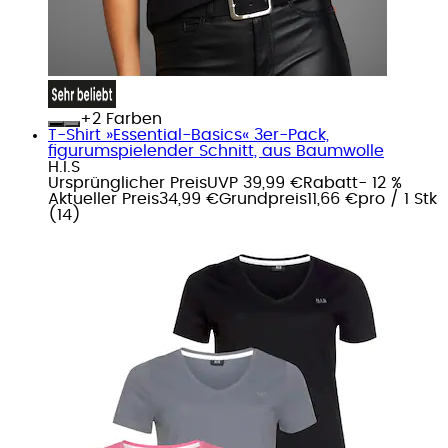
+
Farben
T-Shirt »Essential-Basics« 3er-Pack,
figurumspielender Schnitt, aus Baumwolle
H.I.S
Ursprünglicher Preis
UVP 39,99 €
Rabatt
- 12 %
Aktueller Preis
34,99 €
Grundpreis
11,66 €
pro
/
1 Stk
(
14
)