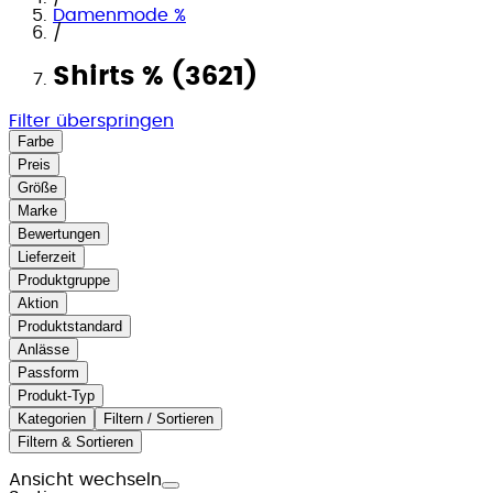
Damenmode %
/
Shirts % (3621)
Filter überspringen
Farbe
Preis
Größe
Marke
Bewertungen
Lieferzeit
Produktgruppe
Aktion
Produktstandard
Anlässe
Passform
Produkt-Typ
Kategorien
Filtern / Sortieren
Filtern & Sortieren
Ansicht wechseln