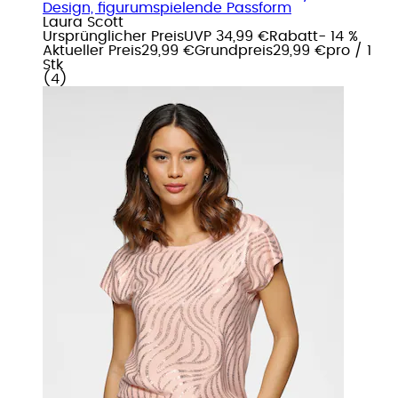
Design, figurumspielende Passform
Laura Scott
Ursprünglicher Preis
UVP 34,99 €
Rabatt
- 14 %
Aktueller Preis
29,99 €
Grundpreis
29,99 €
pro
/
1
Stk
(
4
)