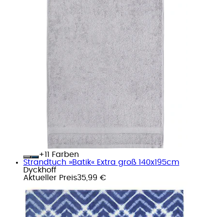
+
Farben
Strandtuch »Batik« Extra groß 140x195cm
Dyckhoff
Aktueller Preis
35,99 €