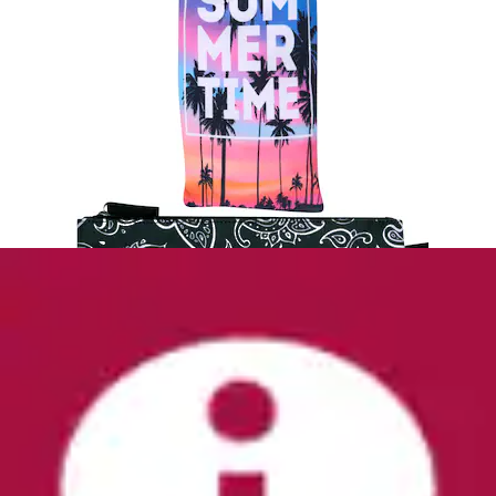
Strandtuch »Seastar« 75x150 cm, Velours
Egeria