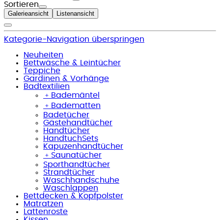
Sortieren
Galerieansicht
Listenansicht
Kategorie-Navigation überspringen
Neuheiten
Bettwäsche & Leintücher
Teppiche
Gardinen & Vorhänge
Badtextilien
﹢
Bademäntel
﹢
Badematten
Badetücher
Gästehandtücher
Handtücher
HandtuchSets
Kapuzenhandtücher
﹢
Saunatücher
Sporthandtücher
Strandtücher
Waschhandschuhe
Waschlappen
Bettdecken & Kopfpolster
Matratzen
Lattenroste
Kissen