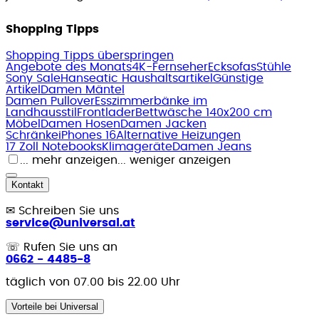
Shopping Tipps
Shopping Tipps überspringen
Angebote des Monats
4K-Fernseher
Ecksofas
Stühle
Sony Sale
Hanseatic Haushaltsartikel
Günstige
Artikel
Damen Mäntel
Damen Pullover
Esszimmerbänke im
Landhausstil
Frontlader
Bettwäsche 140x200 cm
Möbel
Damen Hosen
Damen Jacken
Schränke
iPhones 16
Alternative Heizungen
17 Zoll Notebooks
Klimageräte
Damen Jeans
... mehr anzeigen
... weniger anzeigen
Kontakt
✉
Schreiben Sie uns
service@universal.at
☏
Rufen Sie uns an
0662 - 4485-8
täglich von 07.00 bis 22.00 Uhr
Vorteile bei Universal