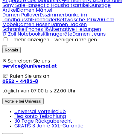
Angebote des Monats
4K-Fernseher
Ecksofas
Stühle
Sony Sale
Hanseatic Haushaltsartikel
Günstige
Artikel
Damen Mäntel
Damen Pullover
Esszimmerbänke im
Landhausstil
Frontlader
Bettwäsche 140x200 cm
Möbel
Damen Hosen
Damen Jacken
Schränke
iPhones 16
Alternative Heizungen
17 Zoll Notebooks
Klimageräte
Damen Jeans
... mehr anzeigen
... weniger anzeigen
Kontakt
✉
Schreiben Sie uns
service@universal.at
☏
Rufen Sie uns an
0662 - 4485-8
täglich von 07.00 bis 22.00 Uhr
Vorteile bei Universal
Universal Vorteilsclub
Flexikonto Teilzahlung
30 Tage Rückgaberecht
GRATIS 3 Jahre XXL-Garantie