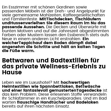
Ein Esszimmer mit schönen Gardinen sowie
passenden Möbeln ist der Dreh- und Angelpunkt für
viele gemeinsame Mahlzeiten, Kaffeegesellschaften
und Familienfeste.
MitTischdecken, Tischläufern
undHussenverleihen Sie diesem Raum im Nu das
passende Aussehen.
Die Decken und Überwürfe mit
bunten Motiven und auf die Jahreszeit abgestimmten
Farben oder Mustern lassen den Essbereich stets aufs
Neue in einem anderen Licht erstrahlen.
Ein
weicherTeppichauf dem Boden dämpft dabei
angenehm die Schritte und hält an kalten Tagen
die Füße warm.
Bettwaren und Badtextilien für
das private Wellness-Erlebnis zu
Hause
Leben wie im Luxushotel? Mit
hochwertigen
Heimtextilien wie Spannbettlaken, Bettwäsche
und einer fantasievoll gemustertenTagesdecke
ist
das kein Problem. Diese erlesenen Stoffe verwandeln
Ihr Schlafzimmer in ein Kuschelparadies. Und im Bad
warten
flauschige Handtücher und Badelaken
bereits auf ihren nächsten Einsatz.