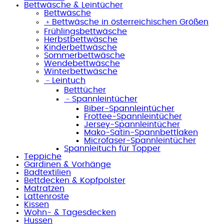
Bettwäsche & Leintücher
Bettwäsche
﹢
Bettwäsche in österreichischen Größen
Frühlingsbettwäsche
Herbstbettwäsche
Kinderbettwäsche
Sommerbettwäsche
Wendebettwäsche
Winterbettwäsche
﹣
Leintuch
Betttücher
﹣
Spannleintücher
Biber-Spannleintücher
Frottee-Spannleintücher
Jersey-Spannleintücher
Mako-Satin-Spannbettlaken
Microfaser-Spannleintücher
Spannleituch für Topper
Teppiche
Gardinen & Vorhänge
Badtextilien
Bettdecken & Kopfpolster
Matratzen
Lattenroste
Kissen
Wohn- & Tagesdecken
Hussen