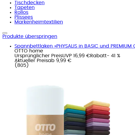
Tischdecken
Tapeten
Rollos
Plissees
Markenheimtextilien
Produkte überspringen
Spannbettlaken »PHYSALIS in BASIC und PREMIUM Qu
OTTO home
Ursprünglicher Preis
UVP 16,99 €
Rabatt
- 41 %
Aktueller Preis
ab
9,99 €
(
805
)