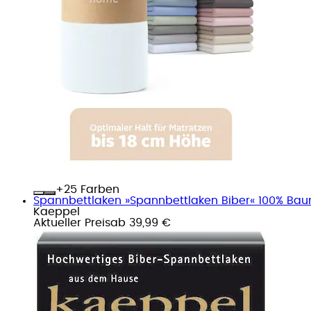
+
Farben
Spannbettlaken »Spannbettlaken Biber« 100% Baumw
Kaeppel
Aktueller Preis
ab
39,99 €