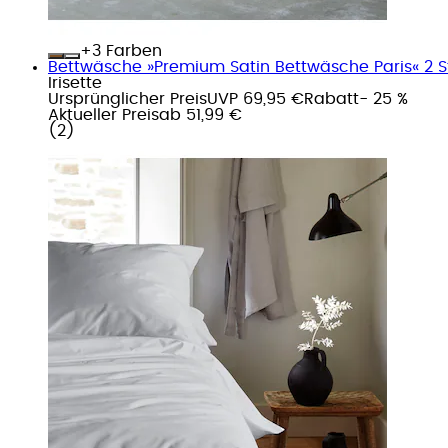
+
Farben
Bettwäsche »Premium Satin Bettwäsche Paris« 2 S
Irisette
Ursprünglicher Preis
UVP 69,95 €
Rabatt
- 25 %
Aktueller Preis
ab
51,99 €
(
2
)