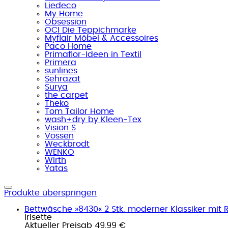
Liedeco
My Home
Obsession
OCI Die Teppichmarke
Myflair Möbel & Accessoires
Paco Home
Primaflor-Ideen in Textil
Primera
sunlines
Sehrazat
Surya
the carpet
Theko
Tom Tailor Home
wash+dry by Kleen-Tex
Vision S
Vossen
Weckbrodt
WENKO
Wirth
Yatas
Produkte überspringen
Bettwäsche »8430« 2 Stk. moderner Klassiker mit 
Irisette
Aktueller Preis
ab
49,99 €