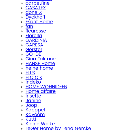
carpetfine
CASATEX
done.®
Dyckhoff
Esprit Home
fan
fleuresse
Florella
GARDINIA
GARESA
Gerster
GO-DE
Gino Falcone
HANSE Home
heine home
H.I.S
H.O.C.K
indeko
HOME WOHNIDEEN
Home affaire
Irisette
Janine
Joop!
Kaeppel
Kayoom
Kutti
Kleine Wolke
LeGer Home by Lena Gercke