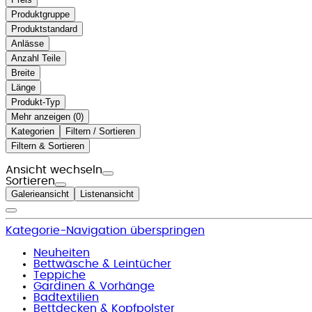
Produktgruppe
Produktstandard
Anlässe
Anzahl Teile
Breite
Länge
Produkt-Typ
Mehr anzeigen (
)
Kategorien
Filtern / Sortieren
Filtern & Sortieren
Ansicht wechseln
Sortieren
Galerieansicht
Listenansicht
Kategorie-Navigation überspringen
Neuheiten
Bettwäsche & Leintücher
Teppiche
Gardinen & Vorhänge
Badtextilien
Bettdecken & Kopfpolster