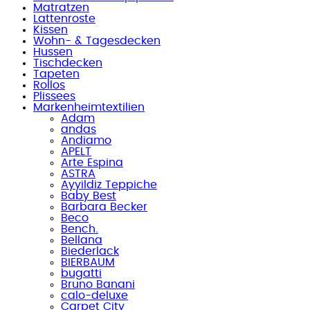
Matratzen
Lattenroste
Kissen
Wohn- & Tagesdecken
Hussen
Tischdecken
Tapeten
Rollos
Plissees
Markenheimtextilien
Adam
andas
Andiamo
APELT
Arte Espina
ASTRA
Ayyildiz Teppiche
Baby Best
Barbara Becker
Beco
Bench.
Bellana
Biederlack
BIERBAUM
bugatti
Bruno Banani
calo-deluxe
Carpet City