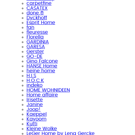
carpetfine
CASATEX
done.®
Dyckhoff
Esprit Home
fan
fleuresse
Florella
GARDINIA
GARESA
Gerster
GO-DE
Gino Falcone
HANSE Home
heine home
H.I.S
H.O.C.K
indeko
HOME WOHNIDEEN
Home affaire
Irisette
Janine
Joop!
Kaeppel
Kayoom
Kutti
Kleine Wolke
LeGer Home by Lena Gercke