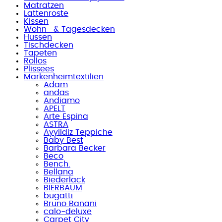
Matratzen
Lattenroste
Kissen
Wohn- & Tagesdecken
Hussen
Tischdecken
Tapeten
Rollos
Plissees
Markenheimtextilien
Adam
andas
Andiamo
APELT
Arte Espina
ASTRA
Ayyildiz Teppiche
Baby Best
Barbara Becker
Beco
Bench.
Bellana
Biederlack
BIERBAUM
bugatti
Bruno Banani
calo-deluxe
Carpet City