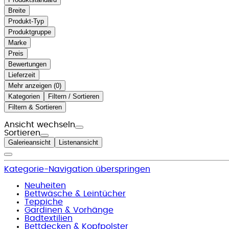
Breite
Produkt-Typ
Produktgruppe
Marke
Preis
Bewertungen
Lieferzeit
Mehr anzeigen (
)
Kategorien
Filtern / Sortieren
Filtern & Sortieren
Ansicht wechseln
Sortieren
Galerieansicht
Listenansicht
Kategorie-Navigation überspringen
Neuheiten
Bettwäsche & Leintücher
Teppiche
Gardinen & Vorhänge
Badtextilien
Bettdecken & Kopfpolster