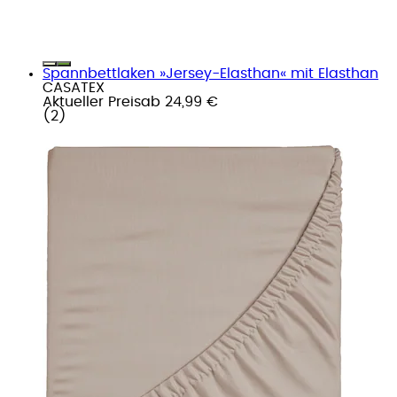
Spannbettlaken »Jersey-Elasthan« mit Elasthan
CASATEX
Aktueller Preis
ab
24,99 €
(
2
)