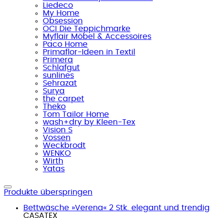
Liedeco
My Home
Obsession
OCI Die Teppichmarke
Myflair Möbel & Accessoires
Paco Home
Primaflor-Ideen in Textil
Primera
Schlafgut
sunlines
Sehrazat
Surya
the carpet
Theko
Tom Tailor Home
wash+dry by Kleen-Tex
Vision S
Vossen
Weckbrodt
WENKO
Wirth
Yatas
Produkte überspringen
Bettwäsche »Verena« 2 Stk. elegant und trendig
CASATEX