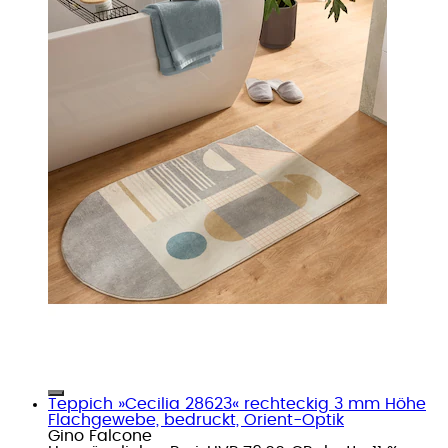
Teppich »Cecilia 28623« rechteckig 3 mm Höhe
Flachgewebe, bedruckt, Orient-Optik
Gino Falcone