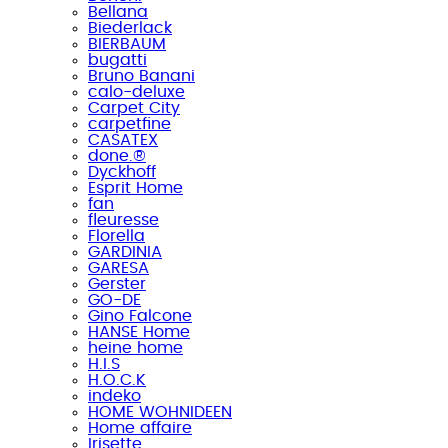
Bellana
Biederlack
BIERBAUM
bugatti
Bruno Banani
calo-deluxe
Carpet City
carpetfine
CASATEX
done.®
Dyckhoff
Esprit Home
fan
fleuresse
Florella
GARDINIA
GARESA
Gerster
GO-DE
Gino Falcone
HANSE Home
heine home
H.I.S
H.O.C.K
indeko
HOME WOHNIDEEN
Home affaire
Irisette