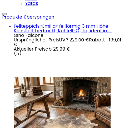
Yatas
Produkte überspringen
Fellteppich »Emilia« fellförmig 3 mm Höhe
Kunstfell, bedruckt, Kuhfell-Optik, ideal im...
Gino Falcone
Ursprünglicher Preis
UVP 229,00 €
Rabatt
- 199,01
€
Aktueller Preis
ab
29,99 €
(
5
)