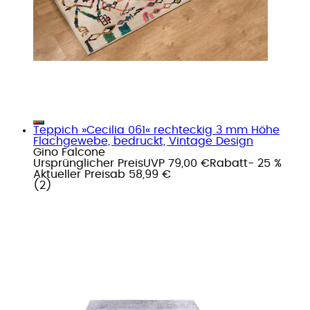
Teppich »Cecilia 061« rechteckig 3 mm Höhe
Flachgewebe, bedruckt, Vintage Design
Gino Falcone
Ursprünglicher Preis
UVP 79,00 €
Rabatt
- 25 %
Aktueller Preis
ab
58,99 €
(
2
)