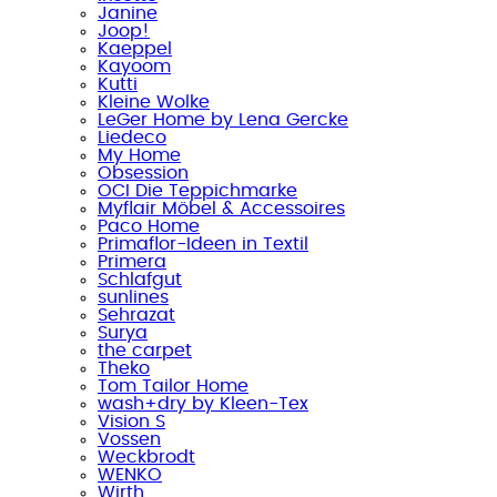
Janine
Joop!
Kaeppel
Kayoom
Kutti
Kleine Wolke
LeGer Home by Lena Gercke
Liedeco
My Home
Obsession
OCI Die Teppichmarke
Myflair Möbel & Accessoires
Paco Home
Primaflor-Ideen in Textil
Primera
Schlafgut
sunlines
Sehrazat
Surya
the carpet
Theko
Tom Tailor Home
wash+dry by Kleen-Tex
Vision S
Vossen
Weckbrodt
WENKO
Wirth