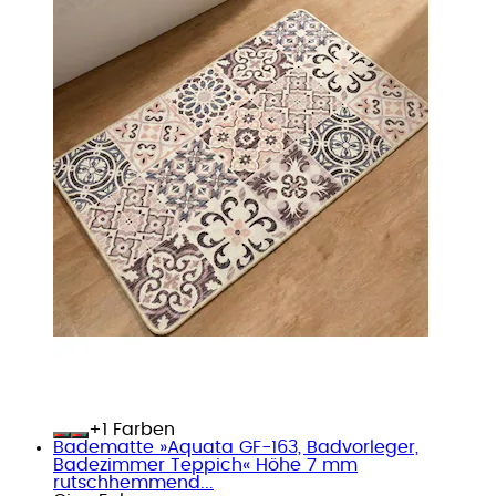
+
Farben
Badematte »Aquata GF-163, Badvorleger,
Badezimmer Teppich« Höhe 7 mm
rutschhemmend...