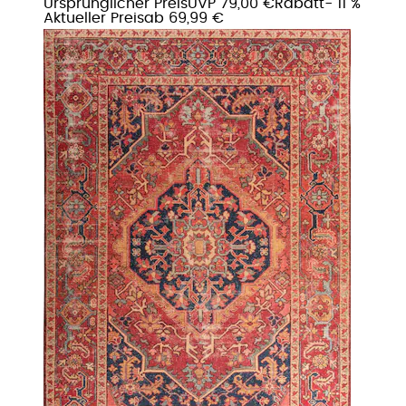
Ursprünglicher Preis
UVP 79,00 €
Rabatt
- 11 %
Aktueller Preis
ab
69,99 €