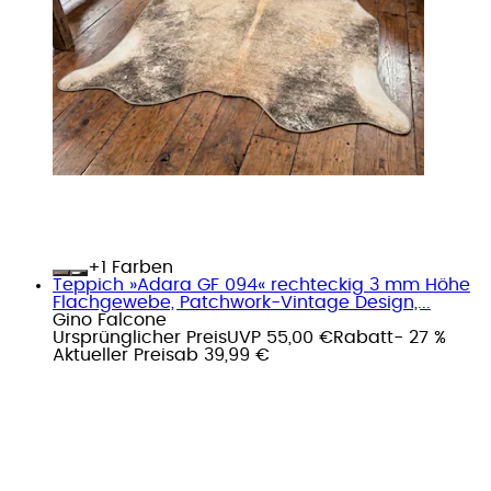
+
Farben
Teppich »Adara GF 094« rechteckig 3 mm Höhe
Flachgewebe, Patchwork-Vintage Design,...
Gino Falcone
Ursprünglicher Preis
UVP 55,00 €
Rabatt
- 27 %
Aktueller Preis
ab
39,99 €