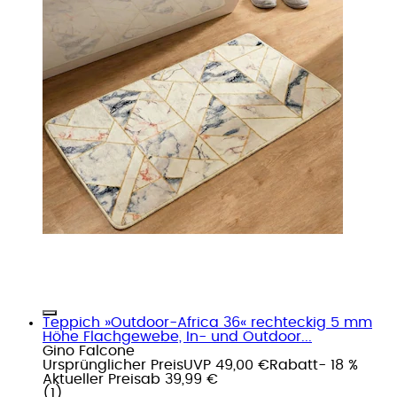
Teppich »Outdoor-Africa 36« rechteckig 5 mm
Höhe Flachgewebe, In- und Outdoor...
Gino Falcone
Ursprünglicher Preis
UVP 49,00 €
Rabatt
- 18 %
Aktueller Preis
ab
39,99 €
(
1
)