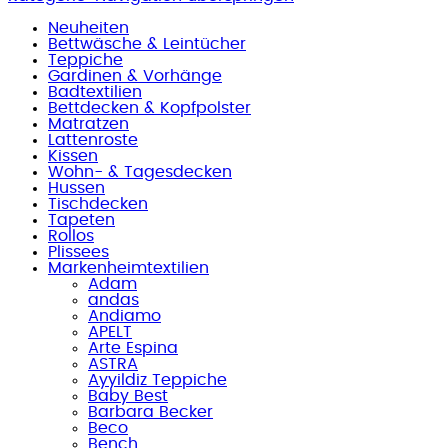
Neuheiten
Bettwäsche & Leintücher
Teppiche
Gardinen & Vorhänge
Badtextilien
Bettdecken & Kopfpolster
Matratzen
Lattenroste
Kissen
Wohn- & Tagesdecken
Hussen
Tischdecken
Tapeten
Rollos
Plissees
Markenheimtextilien
Adam
andas
Andiamo
APELT
Arte Espina
ASTRA
Ayyildiz Teppiche
Baby Best
Barbara Becker
Beco
Bench.