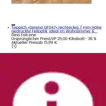
Teppich »Serena GF047« rechteckig 7 mm Höhe
gedruckte Felloptik, ideal im Wohnzimmer &...
Gino Falcone
Ursprünglicher Preis
UVP 25,00 €
Rabatt
- 36 %
Aktueller Preis
ab
15,99 €
(
1
)