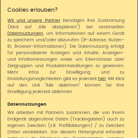
Cookies erlauben?
Wir und unsere Partner
benötigen Ihre Zustimmung
Anmelden
(Klick auf „Alle akzeptieren”) bei vereinzelten
Datennutzungen
, um Informationen auf einem Gerät
M
zu speichern und/oder abzurufen (IP-Adresse, Nutzer-
e
Mein Konto
ID, Browser-Informationen). Die Datennutzung erfolgt
i
für personalisierte Anzeigen und Inhalte, Anzeigen-
n
Übersicht
und Inhaltsmessungen sowie um Erkenntnisse über
K
Zielgruppen und Produktentwicklungen zu gewinnen.
o
Meine persönlichen Daten
Mehr Infos zur Einwilligung und zu
n
Einstellungsmöglichkeiten gibt es jederzeit
hier
. Mit Klick
t
Meine Bestellungen und Lieferungen
auf den Link "Alle ablehnen" können Sie Ihre
o
N
Einwilligung jederzeit ablehnen.
Meine Buchungen
a
v
Datennutzungen
Mein Adressbuch
i
Wir arbeiten mit Partnern zusammen, die von Ihrem
g
Endgerät abgerufene Daten (Trackingdaten) auch zu
a
eigenen Zwecken (z.B. Profilbildungen) / zu Zwecken
t
Dritter verarbeiten. Vor diesem Hintergrund erfordert
i