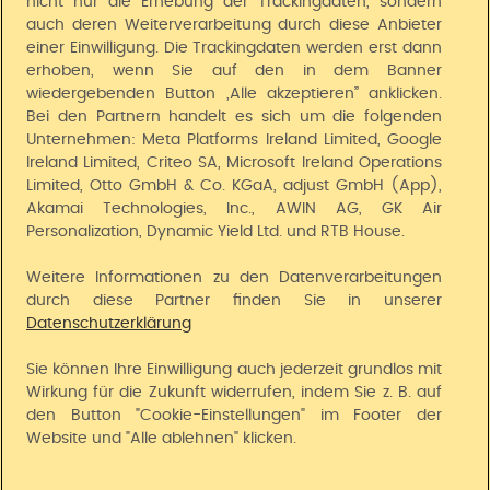
nicht nur die Erhebung der Trackingdaten, sondern
Kontakt
o
auch deren Weiterverarbeitung durch diese Anbieter
n
einer Einwilligung. Die Trackingdaten werden erst dann
ü
Vorteile bei Universal
erhoben, wenn Sie auf den in dem Banner
b
wiedergebenden Button „Alle akzeptieren” anklicken.
e
Lieferung
Bei den Partnern handelt es sich um die folgenden
r
Unternehmen: Meta Platforms Ireland Limited, Google
s
Ireland Limited, Criteo SA, Microsoft Ireland Operations
p
Unsere Zahlarten
r
Limited, Otto GmbH & Co. KGaA, adjust GmbH (App),
i
Akamai Technologies, Inc., AWIN AG, GK Air
Universal App
n
Personalization, Dynamic Yield Ltd. und RTB House.
g
e
Weitere Informationen zu den Datenverarbeitungen
n
durch diese Partner finden Sie in unserer
Datenschutzerklärung
Universal folgen
Sie können Ihre Einwilligung auch jederzeit grundlos mit
Wirkung für die Zukunft widerrufen, indem Sie z. B. auf
jö Bonus Club
den Button "Cookie-Einstellungen" im Footer der
Website und "Alle ablehnen" klicken.
Studentenrabatt