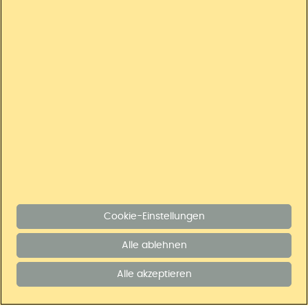
Auszeichnungen
Über Uns
Widerruf
Datenschutz
|
Cookie-Einstellungen
|
Barrierefreiheit
|
Barriere
melden
|
AGB
|
Widerrufsrecht
|
Impressum
Preisangaben inkl. gesetzl. MwSt. und zzgl.
Service- & Versandkosten
.
© Universal Versand, A-5071 Wals-Siezenheim
Cookie-Einstellungen
Crafted with ❤️ by
empiriecom
Alle ablehnen
Alle akzeptieren