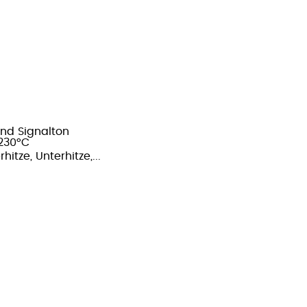
und Signalton
 230°C
itze, Unterhitze,...