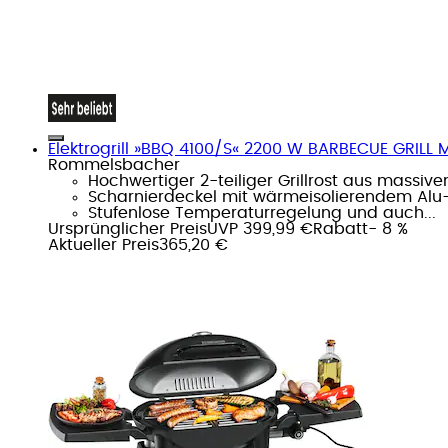
Elektrogrill »BBQ 4100/S« 2200 W BARBECUE GRILL
Rommelsbacher
Hochwertiger 2-teiliger Grillrost aus mass
Scharnierdeckel mit wärmeisolierendem Alu-
Stufenlose Temperaturregelung und auch...
Ursprünglicher Preis
UVP 399,99 €
Rabatt
- 8 %
Aktueller Preis
365,20 €