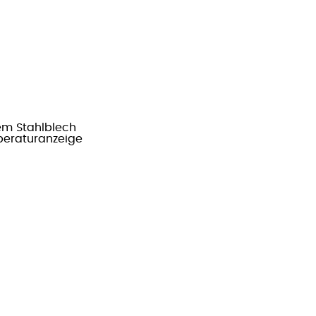
em Stahlblech
peraturanzeige