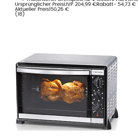
Ursprünglicher Preis
UVP 204,99 €
Rabatt
- 54,73 €
Aktueller Preis
150,26 €
(
18
)