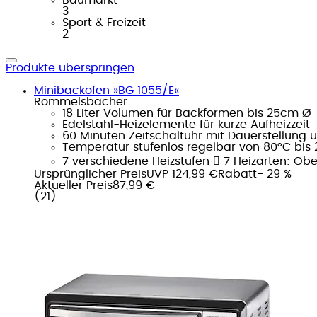
3
Sport & Freizeit
2
Produkte überspringen
Minibackofen »BG 1055/E«
Rommelsbacher
18 Liter Volumen für Backformen bis 25cm Ø
Edelstahl-Heizelemente für kurze Aufheizzeit
60 Minuten Zeitschaltuhr mit Dauerstellung 
Temperatur stufenlos regelbar von 80°C bis
7 verschiedene Heizstufen  7 Heizarten: Oberh
Ursprünglicher Preis
UVP 124,99 €
Rabatt
- 29 %
Aktueller Preis
87,99 €
(
21
)