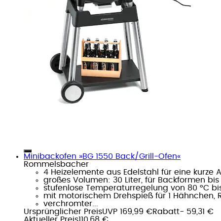
Minibackofen »BG 1550 Back/Grill-Ofen«
Rommelsbacher
4 Heizelemente aus Edelstahl für eine kurze A
großes Volumen: 30 Liter, für Backformen bi
stufenlose Temperaturregelung von 80 °C bi
mit motorischem Drehspieß für 1 Hähnchen, R
verchromter...
Ursprünglicher Preis
UVP 169,99 €
Rabatt
- 59,31 €
Aktueller Preis
110,68 €