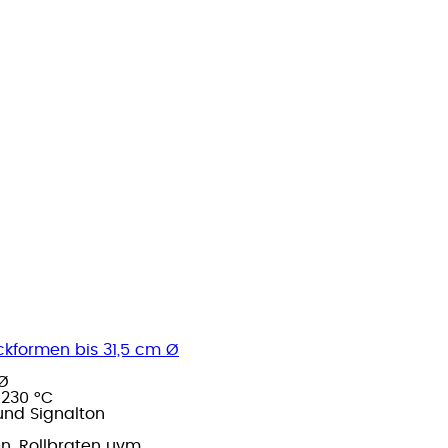
ckformen bis 31,5 cm Ø
 Ø
 230 °C
und Signalton
n, Rollbraten uvm