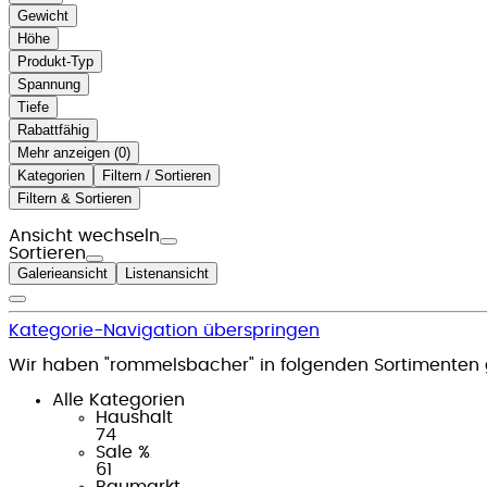
Gewicht
Höhe
Produkt-Typ
Spannung
Tiefe
Rabattfähig
Mehr anzeigen (
)
Kategorien
Filtern / Sortieren
Filtern & Sortieren
Ansicht wechseln
Sortieren
Galerieansicht
Listenansicht
Kategorie-Navigation überspringen
Wir haben "rommelsbacher" in folgenden Sortimenten
Alle Kategorien
Haushalt
74
Sale %
61
Baumarkt