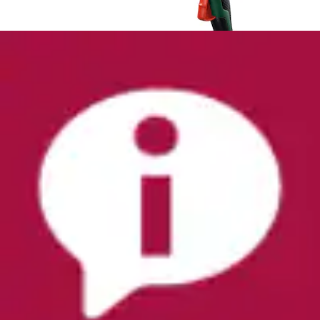
Heißklebepistole »TC-GG 30«
Einhell
Ursprünglicher Preis
UVP 12,95 €
Rabatt
- 14 %
Aktueller Preis
11,02 €