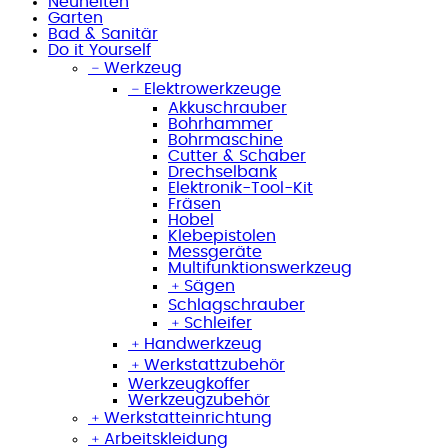
Neuheiten
Garten
Bad & Sanitär
Do it Yourself
﹣
Werkzeug
﹣
Elektrowerkzeuge
Akkuschrauber
Bohrhammer
Bohrmaschine
Cutter & Schaber
Drechselbank
Elektronik-Tool-Kit
Fräsen
Hobel
Klebepistolen
Messgeräte
Multifunktionswerkzeug
﹢
Sägen
Schlagschrauber
﹢
Schleifer
﹢
Handwerkzeug
﹢
Werkstattzubehör
Werkzeugkoffer
Werkzeugzubehör
﹢
Werkstatteinrichtung
﹢
Arbeitskleidung