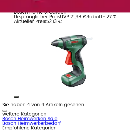
Heißklebepistole »PKP 3,6 Li«
Bosch Home & Garden
Ursprünglicher Preis
UVP 71,98 €
Rabatt
- 27 %
Aktueller Preis
52,13 €
Sie haben 4 von 4 Artikeln gesehen
weitere Kategorien
Bosch Heimwerken Sale
Bosch Heimwerkerbedarf
Empfohlene Kategorien