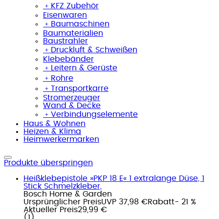
﹢
KFZ Zubehör
Eisenwaren
﹢
Baumaschinen
Baumaterialien
Baustrahler
﹢
Druckluft & Schweißen
Klebebänder
﹢
Leitern & Gerüste
﹢
Rohre
﹢
Transportkarre
Stromerzeuger
Wand & Decke
﹢
Verbindungselemente
Haus & Wohnen
Heizen & Klima
Heimwerkermarken
Produkte überspringen
Heißklebepistole »PKP 18 E« 1 extralange Düse, 1
Stick Schmelzkleber,
Bosch Home & Garden
Ursprünglicher Preis
UVP 37,98 €
Rabatt
- 21 %
Aktueller Preis
29,99 €
(
1
)