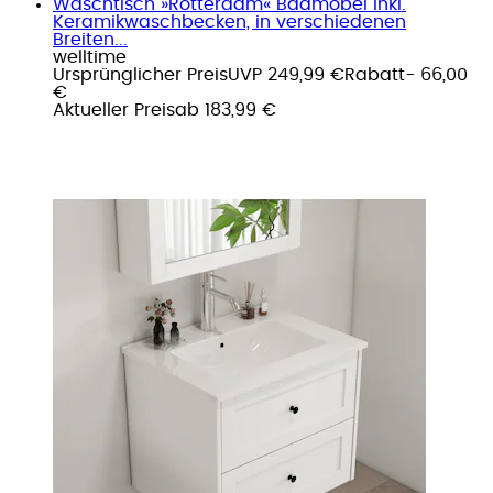
Waschtisch »Rotterdam« Badmöbel inkl.
Keramikwaschbecken, in verschiedenen
Breiten...
welltime
Ursprünglicher Preis
UVP 249,99 €
Rabatt
- 66,00
€
Aktueller Preis
ab
183,99 €