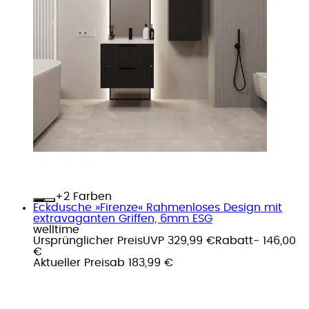
+
Farben
Eckdusche »Firenze« Rahmenloses Design mit
extravaganten Griffen, 6mm ESG
welltime
Ursprünglicher Preis
UVP 329,99 €
Rabatt
- 146,00
€
Aktueller Preis
ab
183,99 €