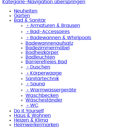
Kategorie-Navigation überspringen
Neuheiten
Garten
Bad & Sanitär
﹢
Armaturen & Brausen
﹢
Bad-Accessoires
﹢
Badewannen & Whirlpools
Badewannenaufsatz
Badezimmermöbel
Badheizkörper
Badleuchten
Barrierefreies Bad
﹢
Duschen
﹢
Körperwaage
Sanitärtechnik
﹢
Sauna
﹢
Warmwassergeräte
Waschbecken
Wäscheständer
﹢
WC
Do it Yourself
Haus & Wohnen
Heizen & Klima
Heimwerkermarken