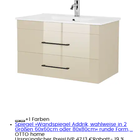
+
Farben
Spiegel »Wandspiegel Addrik, wahlweise in 2
Größen 60x60cm oder 80x80cm« runde Form,...
OTTO home
Ursprünglicher Preis
UVP 47,13 €
Rabatt
- 19 %