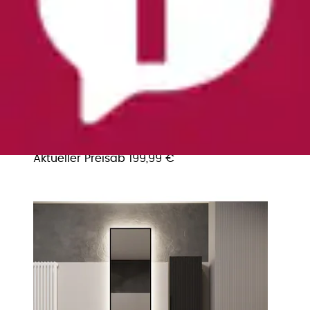
Waschtisch »TIBU mit Waschbecken. 2
Schubladen. 2 Breiten (60/80cm) und 4
Farben«...
welltime
Ursprünglicher Preis
UVP 249,99 €
Rabatt
- 50,00
€
Aktueller Preis
ab
199,99 €