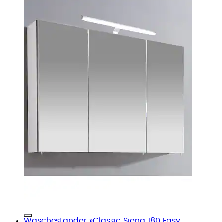
Wäscheständer »Classic Siena 180 Easy