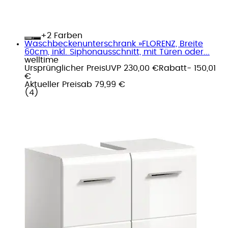
+
Farben
Waschbeckenunterschrank »FLORENZ, Breite
60cm, inkl. Siphonausschnitt, mit Türen oder...
welltime
Ursprünglicher Preis
UVP 230,00 €
Rabatt
- 150,01
€
Aktueller Preis
ab
79,99 €
(
4
)