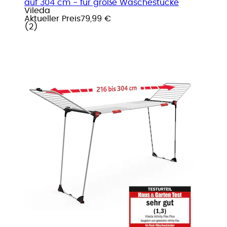
auf 304 cm - für große Wäschestücke
Vileda
Aktueller Preis
79,99 €
(
2
)