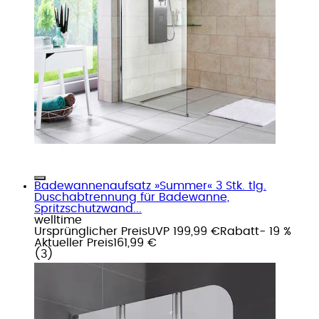
Badewannenaufsatz »Summer« 3 Stk. tlg.
Duschabtrennung für Badewanne,
Spritzschutzwand...
welltime
Ursprünglicher Preis
UVP 199,99 €
Rabatt
- 19 %
Aktueller Preis
161,99 €
(
3
)