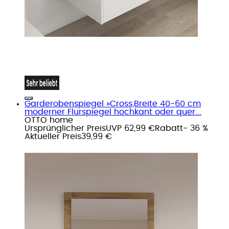
Garderobenspiegel »Cross,Breite 40-60 cm
moderner Flurspiegel hochkant oder quer...
OTTO home
Ursprünglicher Preis
UVP 62,99 €
Rabatt
- 36 %
Aktueller Preis
39,99 €