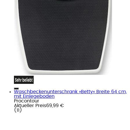
Waschbeckenunterschrank »Betty« Breite 64 cm,
mit Einlegeboden
Procontour
Aktueller Preis
69,99 €
(
11
)