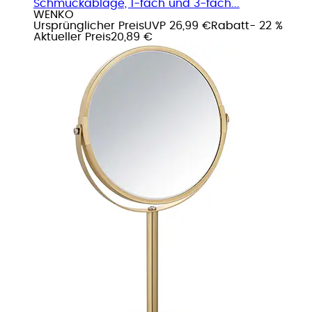
Schmuckablage, 1-fach und 3-fach...
WENKO
Ursprünglicher Preis
UVP 26,99 €
Rabatt
- 22 %
Aktueller Preis
20,89 €