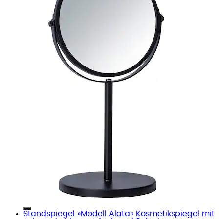
Standspiegel »Modell Alata« Kosmetikspiegel mit