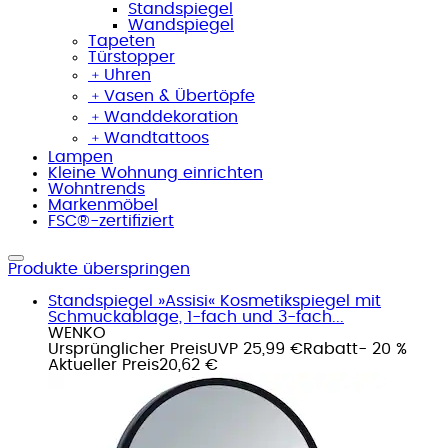
Standspiegel
Wandspiegel
Tapeten
Türstopper
﹢
Uhren
﹢
Vasen & Übertöpfe
﹢
Wanddekoration
﹢
Wandtattoos
Lampen
Kleine Wohnung einrichten
Wohntrends
Markenmöbel
FSC®-zertifiziert
Produkte überspringen
Standspiegel »Assisi« Kosmetikspiegel mit
Schmuckablage, 1-fach und 3-fach...
WENKO
Ursprünglicher Preis
UVP 25,99 €
Rabatt
- 20 %
Aktueller Preis
20,62 €