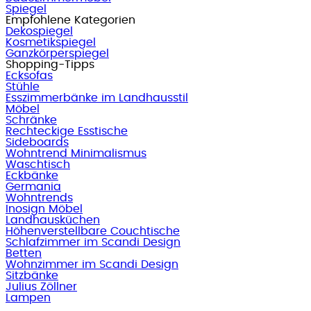
Spiegel
Empfohlene Kategorien
Dekospiegel
Kosmetikspiegel
Ganzkörperspiegel
Shopping-Tipps
Ecksofas
Stühle
Esszimmerbänke im Landhausstil
Möbel
Schränke
Rechteckige Esstische
Sideboards
Wohntrend Minimalismus
Waschtisch
Eckbänke
Germania
Wohntrends
Inosign Möbel
Landhausküchen
Höhenverstellbare Couchtische
Schlafzimmer im Scandi Design
Betten
Wohnzimmer im Scandi Design
Sitzbänke
Julius Zöllner
Lampen