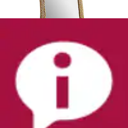
Standspiegel »DONNA« Höhe 190 cm
Spinder Design
Aktueller Preis
440,99 €