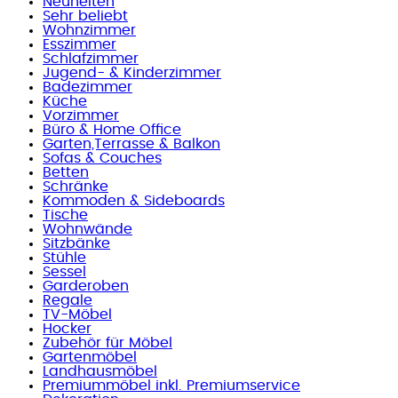
Neuheiten
Sehr beliebt
Wohnzimmer
Esszimmer
Schlafzimmer
Jugend- & Kinderzimmer
Badezimmer
Küche
Vorzimmer
Büro & Home Office
Garten,Terrasse & Balkon
Sofas & Couches
Betten
Schränke
Kommoden & Sideboards
Tische
Wohnwände
Sitzbänke
Stühle
Sessel
Garderoben
Regale
TV-Möbel
Hocker
Zubehör für Möbel
Gartenmöbel
Landhausmöbel
Premiummöbel inkl. Premiumservice