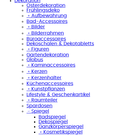
Dekoration
Osterdekoration
Frühlingsdeko
﹢
Aufbewahrung
Bad-Accessoires
﹢
Bilder
﹢
Bilderrahmen
Büroaccessoires
Dekoschalen & Dekotabletts
﹢
Figuren
Gartendekoration
Globus
﹢
Kaminaccessoires
﹢
Kerzen
﹢
Kerzenhalter
Küchenaccessoires
﹢
Kunstpflanzen
Lifestyle & Geschenkartikel
﹢
Raumteiler
Spardosen
﹣
Spiegel
Badspiegel
Dekospiegel
Ganzkörperspiegel
﹢
Kosmetikspiegel