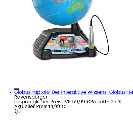
Globus »tiptoi® Der interaktive Wissens-Globus« 
Ravensburger
Ursprünglicher Preis
UVP 59,99 €
Rabatt
- 25 %
Aktueller Preis
44,99 €
(
1
)