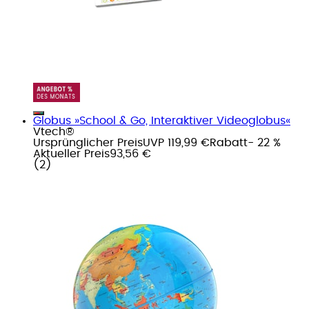
Globus »School & Go, Interaktiver Videoglobus«
Vtech®
Ursprünglicher Preis
UVP 119,99 €
Rabatt
- 22 %
Aktueller Preis
93,56 €
(
2
)