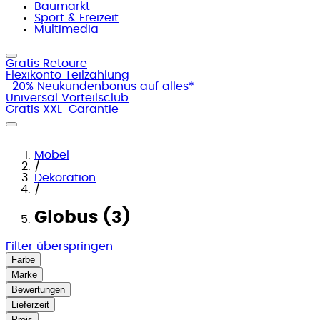
Baumarkt
Sport & Freizeit
Multimedia
Gratis Retoure
Flexikonto Teilzahlung
-20% Neukundenbonus auf alles*
Universal Vorteilsclub
Gratis XXL-Garantie
Möbel
/
Dekoration
/
Globus (3)
Filter überspringen
Farbe
Marke
Bewertungen
Lieferzeit
Preis