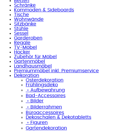
Betten
Schränke
Kommoden & Sideboards
Tische
Wohnwände
Sitzbänke
Stühle
Sessel
Garderoben
Regale
TV-Möbel
Hocker
Zubehör für Möbel
Gartenmöbel
Landhausmöbel
Premiummöbel inkl. Premiumservice
Dekoration
Osterdekoration
Frühlingsdeko
﹢
Aufbewahrung
Bad-Accessoires
﹢
Bilder
﹢
Bilderrahmen
Büroaccessoires
Dekoschalen & Dekotabletts
﹢
Figuren
Gartendekoration