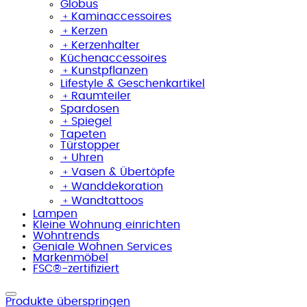
Globus
﹢
Kaminaccessoires
﹢
Kerzen
﹢
Kerzenhalter
Küchenaccessoires
﹢
Kunstpflanzen
Lifestyle & Geschenkartikel
﹢
Raumteiler
Spardosen
﹢
Spiegel
Tapeten
Türstopper
﹢
Uhren
﹢
Vasen & Übertöpfe
﹢
Wanddekoration
﹢
Wandtattoos
Lampen
Kleine Wohnung einrichten
Wohntrends
Geniale Wohnen Services
Markenmöbel
FSC®-zertifiziert
Produkte überspringen