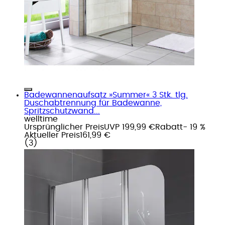
Badewannenaufsatz »Summer« 3 Stk. tlg.
Duschabtrennung für Badewanne,
Spritzschutzwand...
welltime
Ursprünglicher Preis
UVP 199,99 €
Rabatt
- 19 %
Aktueller Preis
161,99 €
(
3
)