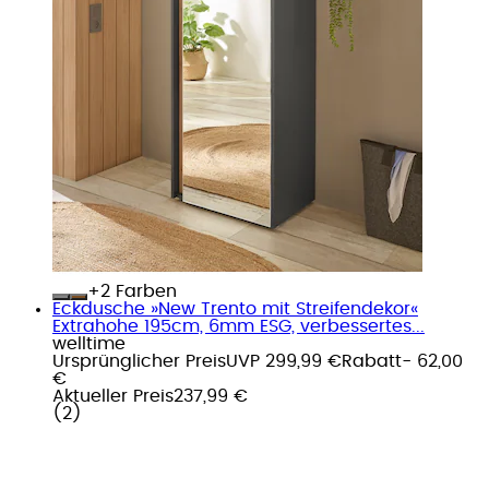
+
Farben
Eckdusche »New Trento mit Streifendekor«
Extrahohe 195cm, 6mm ESG, verbessertes...
welltime
Ursprünglicher Preis
UVP 299,99 €
Rabatt
- 62,00
€
Aktueller Preis
237,99 €
(
2
)