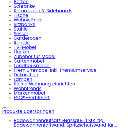
Betten
Schränke
Kommoden & Sideboards
Tische
Wohnwände
Sitzbänke
Stühle
Sessel
Garderoben
Regale
TV-Möbel
Hocker
Zubehör für Möbel
Gartenmöbel
Landhausmöbel
Premiummöbel inkl. Premiumservice
Dekoration
Lampen
Kleine Wohnung einrichten
Wohntrends
Markenmöbel
FSC®-zertifiziert
Produkte überspringen
Badewannenaufsatz »Nassau« 3 Stk. tlg.
Badewannenfaltwand, Spritzschutzwand für...