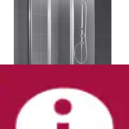
Badewannenaufsatz »Nassau« 2 Stk. tlg.
Komplett zusammenfaltbar
welltime
Ursprünglicher Preis
UVP 119,99 €
Rabatt
- 25 %
Aktueller Preis
89,99 €
(
1
)