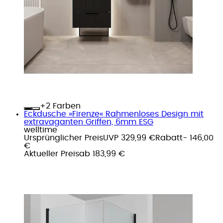
+
Farben
Eckdusche »Firenze« Rahmenloses Design mit
extravaganten Griffen, 6mm ESG
welltime
Ursprünglicher Preis
UVP 329,99 €
Rabatt
- 146,00
€
Aktueller Preis
ab
183,99 €