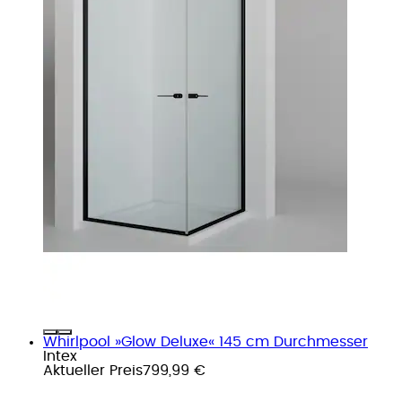
Whirlpool »Glow Deluxe« 145 cm Durchmesser
Intex
Aktueller Preis
799,99 €