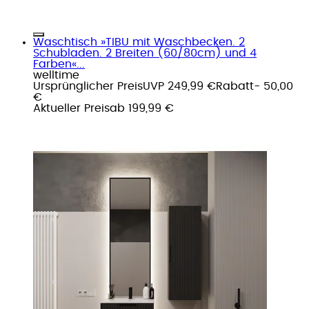
Waschtisch »TIBU mit Waschbecken. 2
Schubladen. 2 Breiten (60/80cm) und 4
Farben«...
welltime
Ursprünglicher Preis
UVP 249,99 €
Rabatt
- 50,00
€
Aktueller Preis
ab
199,99 €