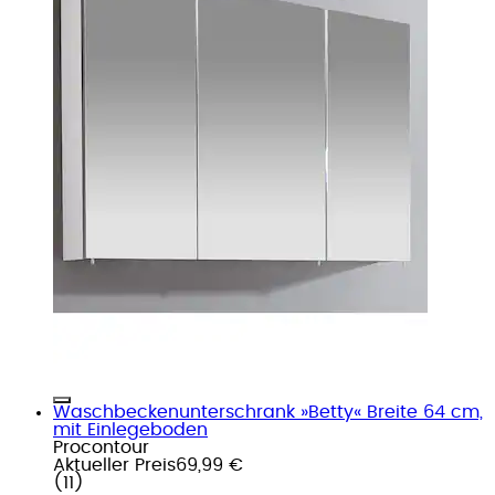
Waschbeckenunterschrank »Betty« Breite 64 cm,
mit Einlegeboden
Procontour
Aktueller Preis
69,99 €
(
11
)