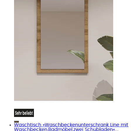
Waschtisch »Waschbeckenunterschrank Line mit
Waschbecken,Badmöbel,zwei Schubladen«...