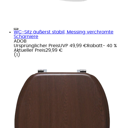
WC-Sitz äußerst stabil, Messing verchromte
Scharniere
ADOB
Ursprünglicher Preis
UVP 49,99 €
Rabatt
- 40 %
Aktueller Preis
29,99 €
(
1
)