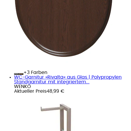
+
Farben
WC-Garnitur »Rivalta« aus Glas | Polypropylen
Standgarnitur mit integriertem...
WENKO
Aktueller Preis
48,99 €