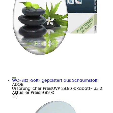
WC-Sitz »Soft« gepolstert aus Schaumstoff
ADOB
Ursprünglicher Preis
UVP 29,90 €
Rabatt
- 33 %
Aktueller Preis
19,99 €
(
1
)