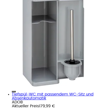
Tiefspül-WC mit passendem WC-Sitz und
Absenkautomatik
ADOB
Aktueller Preis
179,99 €