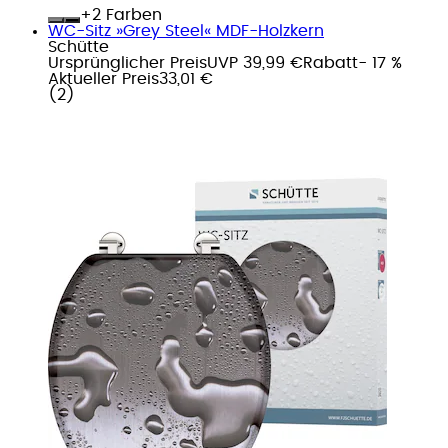
+
Farben
WC-Sitz »Grey Steel« MDF-Holzkern
Schütte
Ursprünglicher Preis
UVP 39,99 €
Rabatt
- 17 %
Aktueller Preis
33,01 €
(
2
)