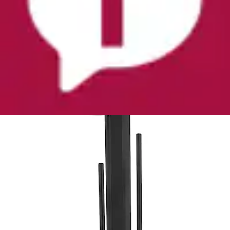
WC-Garnitur »Modell Debar« aus Edelstahl | Glas
Standgarnitur mit Ablage, Edelstahl,...
WENKO
Ursprünglicher Preis
UVP 49,99 €
Rabatt
- 12 %
Aktueller Preis
43,99 €