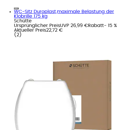
WC-Sitz Duroplast,maximale Belastung der
Klobrille 175 kg
Schütte
Ursprünglicher Preis
UVP 26,99 €
Rabatt
- 15 %
Aktueller Preis
22,72 €
(
2
)