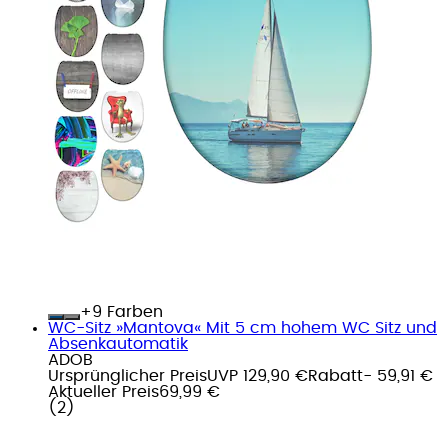
+
Farben
WC-Sitz »Mantova« Mit 5 cm hohem WC Sitz und
Absenkautomatik
ADOB
Ursprünglicher Preis
UVP 129,90 €
Rabatt
- 59,91 €
Aktueller Preis
69,99 €
(
2
)