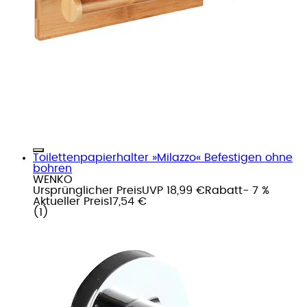
Toilettenpapierhalter »Milazzo« Befestigen ohne
bohren
WENKO
Ursprünglicher Preis
UVP 18,99 €
Rabatt
- 7 %
Aktueller Preis
17,54 €
(
1
)