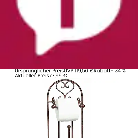
Toilettenpapierhalter »Antik« antikbraun
Ambiente Haus
Ursprünglicher Preis
UVP 119,50 €
Rabatt
- 34 %
Aktueller Preis
77,99 €