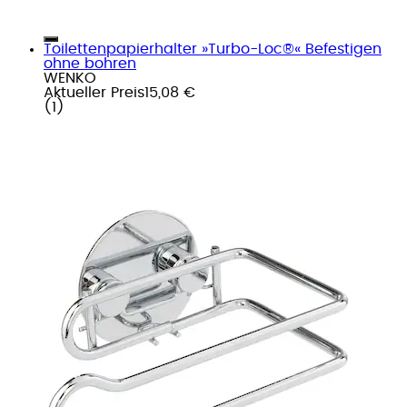
Toilettenpapierhalter »Turbo-Loc®« Befestigen
ohne bohren
WENKO
Aktueller Preis
15,08 €
(
1
)