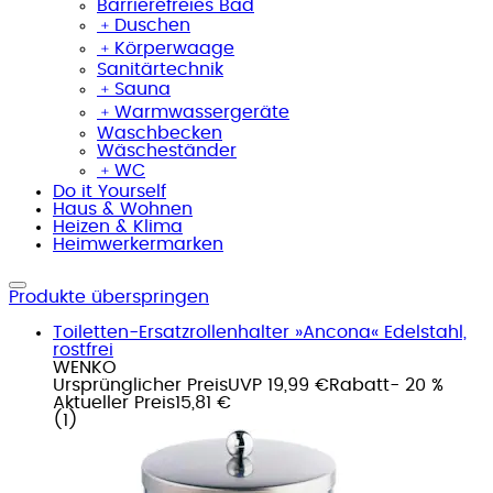
Barrierefreies Bad
﹢
Duschen
﹢
Körperwaage
Sanitärtechnik
﹢
Sauna
﹢
Warmwassergeräte
Waschbecken
Wäscheständer
﹢
WC
Do it Yourself
Haus & Wohnen
Heizen & Klima
Heimwerkermarken
Produkte überspringen
Toiletten-Ersatzrollenhalter »Ancona« Edelstahl,
rostfrei
WENKO
Ursprünglicher Preis
UVP 19,99 €
Rabatt
- 20 %
Aktueller Preis
15,81 €
(
1
)