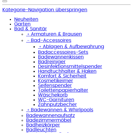
Kategorie-Navigation überspringen
Neuheiten
Garten
Bad & Sanitär
﹢
Armaturen & Brausen
﹣
Bad-Accessoires
﹢
Ablagen & Aufbewahrung
Badaccessoires-Sets
Badewannenkissen
Badreiniger
Desinfektionsmittelspender
Handtuchhalter & Haken
Komfort & Sicherheit
Kosmetikeimer
Seifenspender
Toilettenpapierhalter
Wäschekorb
WC-Garnituren
Zahnputzbecher
﹢
Badewannen & Whirlpools
Badewannenaufsatz
Badezimmermöbel
Badheizkörper
Badleuchten