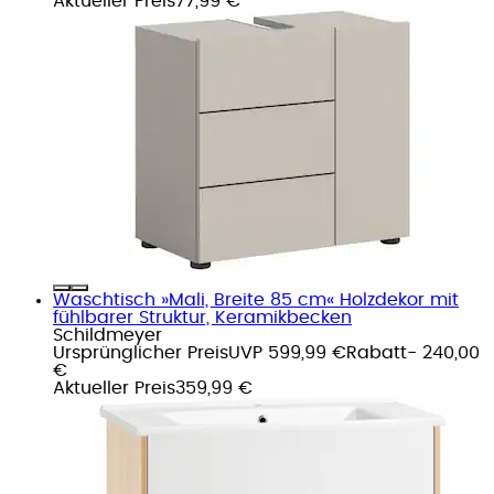
Aktueller Preis
77,99 €
Waschtisch »Mali, Breite 85 cm« Holzdekor mit
fühlbarer Struktur, Keramikbecken
Schildmeyer
Ursprünglicher Preis
UVP 599,99 €
Rabatt
- 240,00
€
Aktueller Preis
359,99 €