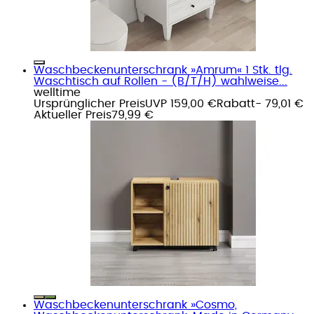
Waschbeckenunterschrank »Amrum« 1 Stk. tlg.
Waschtisch auf Rollen - (B/T/H) wahlweise...
welltime
Ursprünglicher Preis
UVP 159,00 €
Rabatt
- 79,01 €
Aktueller Preis
79,99 €
Waschbeckenunterschrank »Cosmo,