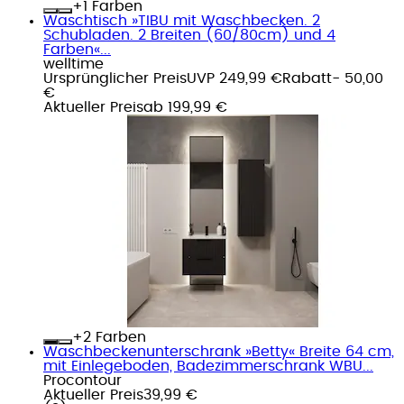
+
Farben
Waschtisch »TIBU mit Waschbecken. 2
Schubladen. 2 Breiten (60/80cm) und 4
Farben«...
welltime
Ursprünglicher Preis
UVP 249,99 €
Rabatt
- 50,00
€
Aktueller Preis
ab
199,99 €
+
Farben
Waschbeckenunterschrank »Betty« Breite 64 cm,
mit Einlegeboden, Badezimmerschrank WBU...
Procontour
Aktueller Preis
39,99 €