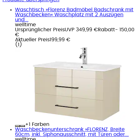
Waschtisch »Florenz Badmöbel Badschrank mit
Waschbecken« Waschplatz mit 2 Auszügen
und...
welltime
Ursprünglicher Preis
UVP 349,99 €
Rabatt
- 150,00
€
Aktueller Preis
199,99 €
(
1
)
+
Farben
Waschbeckenunterschrank »FLORENZ, Breite
60cm, inkl. Siphonausschnitt, mit Türen oder...
welltime