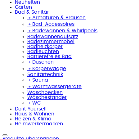
Neuheiten
Garten
Bad & Sanitär
﹢
Armaturen & Brausen
﹢
Bad-Accessoires
﹢
Badewannen & Whirlpools
Badewannenaufsatz
Badezimmermöbel
Badheizkörper
Badleuchten
Barrierefreies Bad
﹢
Duschen
﹢
Körperwaage
Sanitärtechnik
﹢
Sauna
﹢
Warmwassergeräte
Waschbecken
Wäscheständer
﹢
WC
Do it Yourself
Haus & Wohnen
Heizen & Klima
Heimwerkermarken
Produkte überspringen