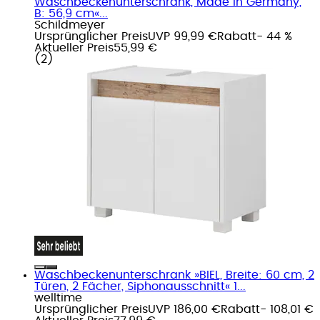
Waschbeckenunterschrank, Made in Germany,
B: 56,9 cm«...
Schildmeyer
Ursprünglicher Preis
UVP 99,99 €
Rabatt
- 44 %
Aktueller Preis
55,99 €
(
2
)
Waschbeckenunterschrank »BIEL, Breite: 60 cm, 2
Türen, 2 Fächer, Siphonausschnitt« 1...
welltime
Ursprünglicher Preis
UVP 186,00 €
Rabatt
- 108,01 €