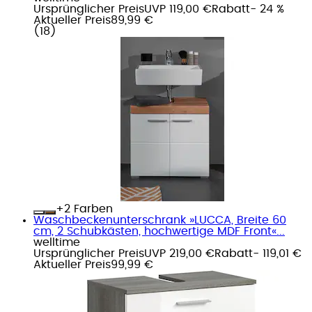
Ursprünglicher Preis
UVP 119,00 €
Rabatt
- 24 %
Aktueller Preis
89,99 €
(
18
)
+
Farben
Waschbeckenunterschrank »LUCCA, Breite 60
cm, 2 Schubkästen, hochwertige MDF Front«...
welltime
Ursprünglicher Preis
UVP 219,00 €
Rabatt
- 119,01 €
Aktueller Preis
99,99 €