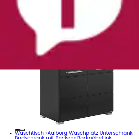
Waschbeckenunterschrank »Malmö, Breite 60
cm, 2 Tür, 2 Fächer, mit Siphonausschnitt,...
Home affaire
Ursprünglicher Preis
UVP 197,00 €
Rabatt
- 107,01 €
Aktueller Preis
89,99 €
(
1
)
Waschtisch »Aalborg Waschplatz Unterschrank
Badschrank mit Becken« Badmöbel inkl....