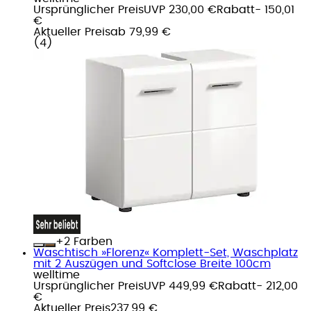
Ursprünglicher Preis
UVP 230,00 €
Rabatt
- 150,01
€
Aktueller Preis
ab
79,99 €
(
4
)
+
Farben
Waschtisch »Florenz« Komplett-Set, Waschplatz
mit 2 Auszügen und Softclose Breite 100cm
welltime
Ursprünglicher Preis
UVP 449,99 €
Rabatt
- 212,00
€
Aktueller Preis
237,99 €