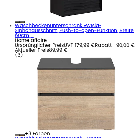
Waschbeckenunterschrank »Wisla«
Siphonausschnitt, Push-to-open-Funktion, Breite
60cm,...
Home affaire
Ursprünglicher Preis
UVP 179,99 €
Rabatt
- 90,00 €
Aktueller Preis
89,99 €
(
3
)
+
Farben