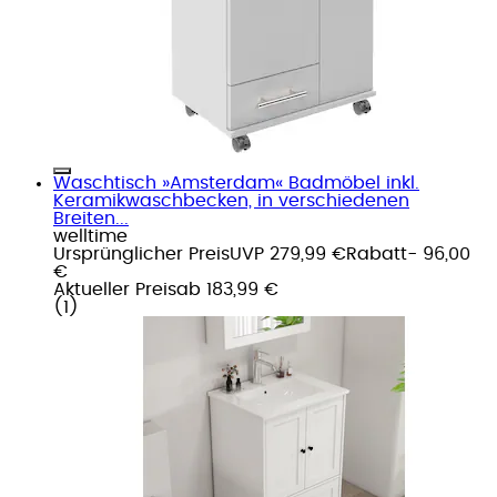
Waschtisch »Amsterdam« Badmöbel inkl.
Keramikwaschbecken, in verschiedenen
Breiten...
welltime
Ursprünglicher Preis
UVP 279,99 €
Rabatt
- 96,00
€
Aktueller Preis
ab
183,99 €
(
1
)