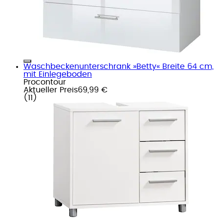
Waschbeckenunterschrank »Betty« Breite 64 cm,
mit Einlegeboden
Procontour
Aktueller Preis
69,99 €
(
11
)