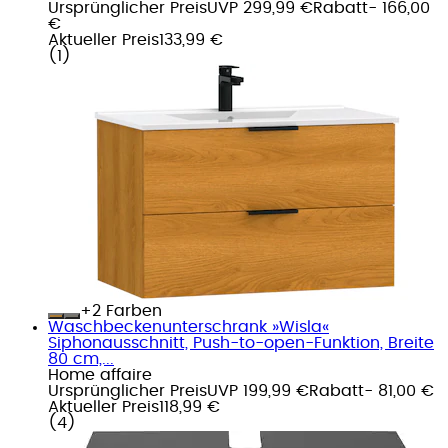
Ursprünglicher Preis
UVP 299,99 €
Rabatt
- 166,00
€
Aktueller Preis
133,99 €
(
1
)
+
Farben
Waschbeckenunterschrank »Wisla«
Siphonausschnitt, Push-to-open-Funktion, Breite
80 cm,...
Home affaire
Ursprünglicher Preis
UVP 199,99 €
Rabatt
- 81,00 €
Aktueller Preis
118,99 €
(
4
)