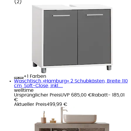
(
2
)
+
Farben
Waschtisch »Hamburg« 2 Schubkästen, Breite 110
cm, Soft-Close, inkl....
welltime
Ursprünglicher Preis
UVP 685,00 €
Rabatt
- 185,01
€
Aktueller Preis
499,99 €