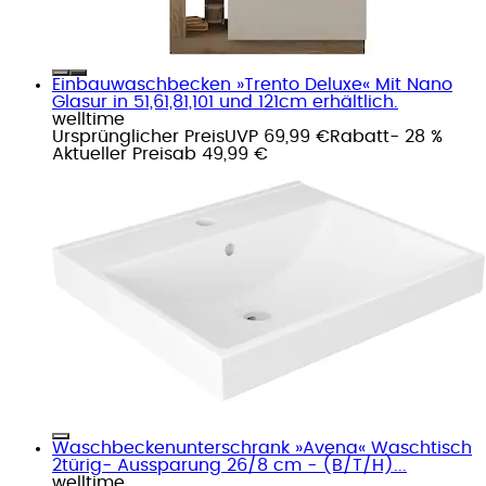
Einbauwaschbecken »Trento Deluxe« Mit Nano
Glasur in 51,61,81,101 und 121cm erhältlich.
welltime
Ursprünglicher Preis
UVP 69,99 €
Rabatt
- 28 %
Aktueller Preis
ab
49,99 €
Waschbeckenunterschrank »Avena« Waschtisch
2türig- Aussparung 26/8 cm - (B/T/H)...
welltime