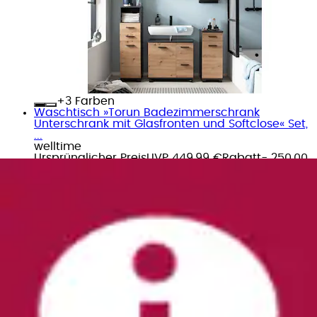
+
Farben
Waschtisch »Torun Badezimmerschrank
Unterschrank mit Glasfronten und Softclose« Set,
...
welltime
Ursprünglicher Preis
UVP 449,99 €
Rabatt
- 250,00
€
Aktueller Preis
199,99 €