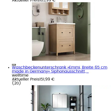
Aktueller Preis
183,99 €
Waschbeckenunterschrank »Emmi, Breite 65 cm
made in Germany« Siphonausschnitt,...
welltime
Aktueller Preis
151,99 €
(
20
)