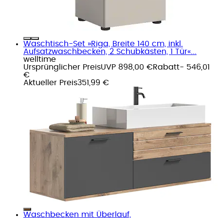
Waschtisch-Set »Riga, Breite 140 cm, inkl.
Aufsatzwaschbecken, 2 Schubkästen, 1 Tür«...
welltime
Ursprünglicher Preis
UVP 898,00 €
Rabatt
- 546,01
€
Aktueller Preis
351,99 €
Waschbecken mit Überlauf,