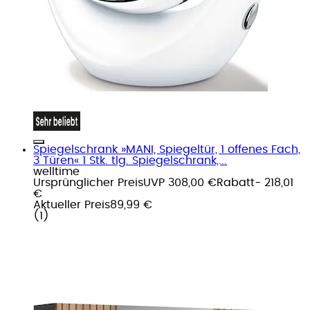
Spiegelschrank »MANI, Spiegeltür, 1 offenes Fach,
3 Türen« 1 Stk. tlg. Spiegelschrank,...
welltime
Ursprünglicher Preis
UVP 308,00 €
Rabatt
- 218,01
€
Aktueller Preis
89,99 €
(
1
)