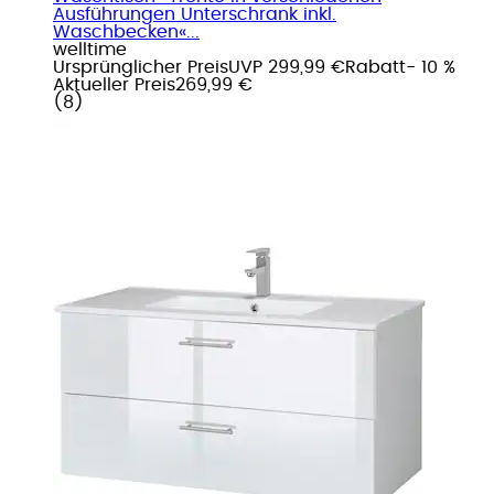
Ausführungen Unterschrank inkl.
Waschbecken«...
welltime
Ursprünglicher Preis
UVP 299,99 €
Rabatt
- 10 %
Aktueller Preis
269,99 €
(
8
)