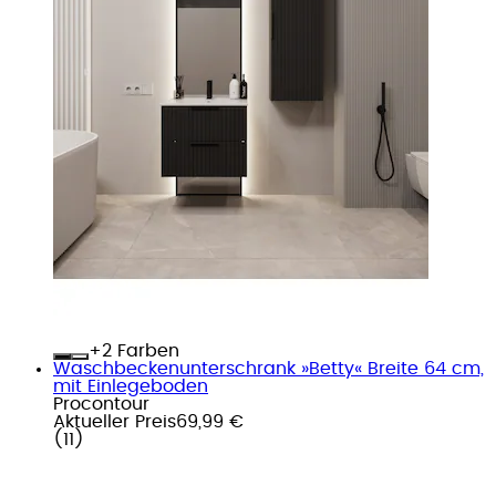
+
Farben
Waschbeckenunterschrank »Betty« Breite 64 cm,
mit Einlegeboden
Procontour
Aktueller Preis
69,99 €
(
11
)