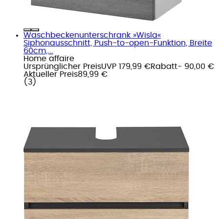
Waschbeckenunterschrank »Wisla«
Siphonausschnitt, Push-to-open-Funktion, Breite
60cm,...
Home affaire
Ursprünglicher Preis
UVP 179,99 €
Rabatt
- 90,00 €
Aktueller Preis
89,99 €
(
3
)