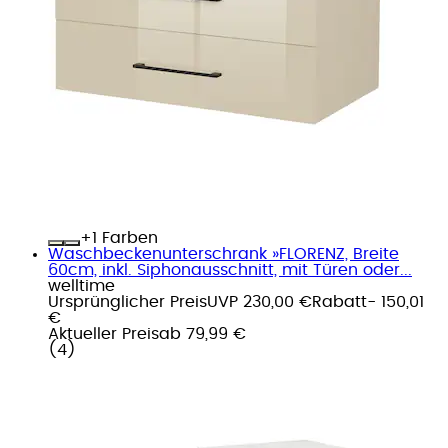
+
Farben
Waschbeckenunterschrank »FLORENZ, Breite
60cm, inkl. Siphonausschnitt, mit Türen oder...
welltime
Ursprünglicher Preis
UVP 230,00 €
Rabatt
- 150,01
€
Aktueller Preis
ab
79,99 €
(
4
)