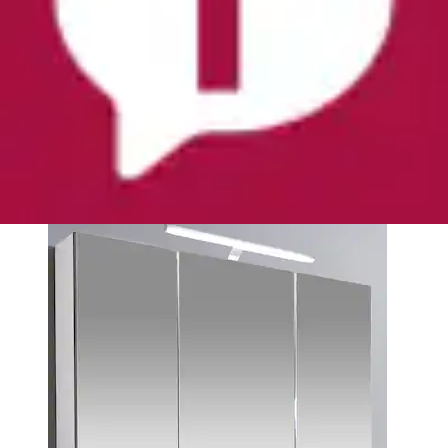
+
Farben
Spiegelschrank »Irene, Spiegelschrank, Made in
Germany, B: 100 cm« Solide Verarbeitung...
Schildmeyer
Ursprünglicher Preis
UVP 399,99 €
Rabatt
- 189,00
€
Aktueller Preis
210,99 €
(
2
)