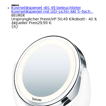
Kosmetikspiegel »BS 49 beleuchteter
Kosmetikspiegel mit LED-Licht« Mit 5-fach...
BEURER
Ursprünglicher Preis
UVP 50,49 €
Rabatt
- 40 %
Aktueller Preis
29,99 €
(
6
)