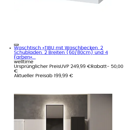
Waschtisch »TIBU mit Waschbecken. 2
Schubladen. 2 Breiten (60/80cm) und 4
Farben«...
welltime
Ursprünglicher Preis
UVP 249,99 €
Rabatt
- 50,00
€
Aktueller Preis
ab
199,99 €