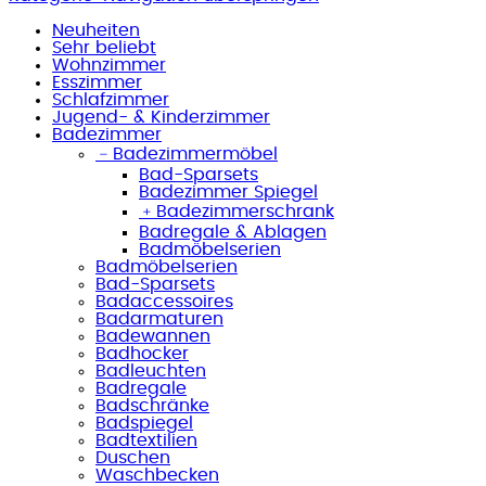
Neuheiten
Sehr beliebt
Wohnzimmer
Esszimmer
Schlafzimmer
Jugend- & Kinderzimmer
Badezimmer
﹣
Badezimmermöbel
Bad-Sparsets
Badezimmer Spiegel
﹢
Badezimmerschrank
Badregale & Ablagen
Badmöbelserien
Badmöbelserien
Bad-Sparsets
Badaccessoires
Badarmaturen
Badewannen
Badhocker
Badleuchten
Badregale
Badschränke
Badspiegel
Badtextilien
Duschen
Waschbecken