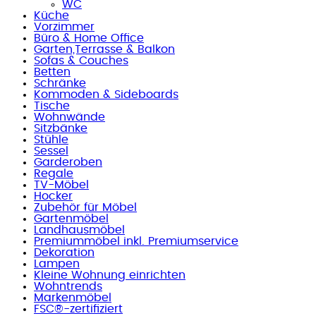
WC
Küche
Vorzimmer
Büro & Home Office
Garten,Terrasse & Balkon
Sofas & Couches
Betten
Schränke
Kommoden & Sideboards
Tische
Wohnwände
Sitzbänke
Stühle
Sessel
Garderoben
Regale
TV-Möbel
Hocker
Zubehör für Möbel
Gartenmöbel
Landhausmöbel
Premiummöbel inkl. Premiumservice
Dekoration
Lampen
Kleine Wohnung einrichten
Wohntrends
Markenmöbel
FSC®-zertifiziert