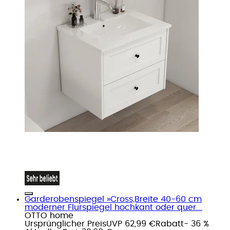
Garderobenspiegel »Cross,Breite 40-60 cm
moderner Flurspiegel hochkant oder quer...
OTTO home
Ursprünglicher Preis
UVP 62,99 €
Rabatt
- 36 %