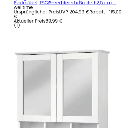
Badmöbel, FSC®-zertifiziert« Breite 62,5 cm,...
welltime
Ursprünglicher Preis
UVP 204,99 €
Rabatt
- 115,00
€
Aktueller Preis
89,99 €
(
1
)