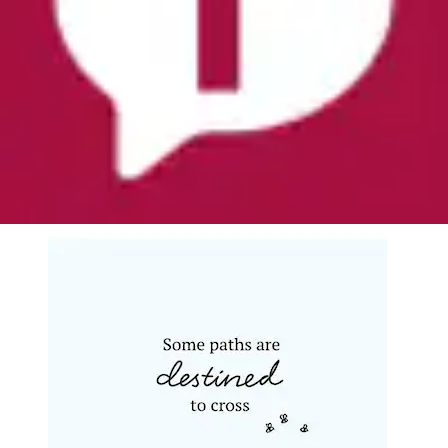
Bild »Winnie the Pooh Path« Disney 1 Stk. tlg.
Wandbild zur Dekoration im Kinderzimmer...
Komar
Ursprünglicher Preis
UVP 18,50 €
Rabatt
- 8 %
Aktueller Preis
ab
16,99 €