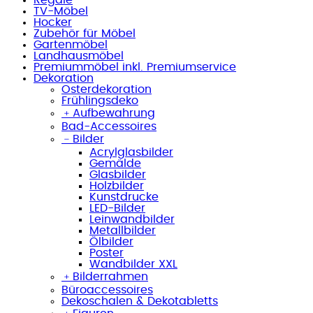
TV-Möbel
Hocker
Zubehör für Möbel
Gartenmöbel
Landhausmöbel
Premiummöbel inkl. Premiumservice
Dekoration
Osterdekoration
Frühlingsdeko
﹢
Aufbewahrung
Bad-Accessoires
﹣
Bilder
Acrylglasbilder
Gemälde
Glasbilder
Holzbilder
Kunstdrucke
LED-Bilder
Leinwandbilder
Metallbilder
Ölbilder
Poster
Wandbilder XXL
﹢
Bilderrahmen
Büroaccessoires
Dekoschalen & Dekotabletts