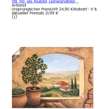
Stk. tlg. als Alubild, Leinwandbild,...
Artland
Ursprünglicher Preis
UVP 24,90 €
Rabatt
- 11 %
Aktueller Preis
ab
21,99 €
(
1
)