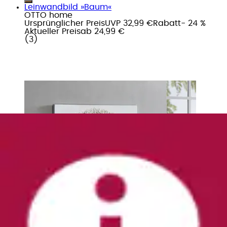
Leinwandbild »Baum«
OTTO home
Ursprünglicher Preis
UVP 32,99 €
Rabatt
- 24 %
Aktueller Preis
ab
24,99 €
(
3
)