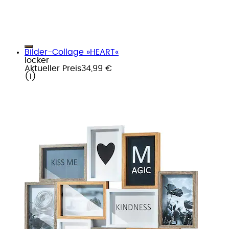
Bilder-Collage »HEART«
locker
Aktueller Preis
34,99 €
(
1
)