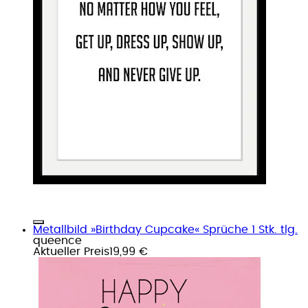
Metallbild »Birthday Cupcake« Sprüche 1 Stk. tlg.
queence
Aktueller Preis
19,99 €