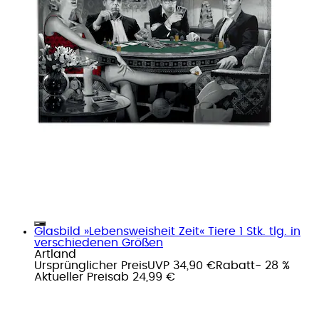
Glasbild »Lebensweisheit Zeit« Tiere 1 Stk. tlg. in
verschiedenen Größen
Artland
Ursprünglicher Preis
UVP 34,90 €
Rabatt
- 28 %
Aktueller Preis
ab
24,99 €