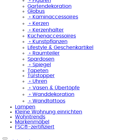
﹢
Figuren
Gartendekoration
Globus
﹢
Kaminaccessoires
﹢
Kerzen
﹢
Kerzenhalter
Küchenaccessoires
﹢
Kunstpflanzen
Lifestyle & Geschenkartikel
﹢
Raumteiler
Spardosen
﹢
Spiegel
Tapeten
Türstopper
﹢
Uhren
﹢
Vasen & Übertöpfe
﹢
Wanddekoration
﹢
Wandtattoos
Lampen
Kleine Wohnung einrichten
Wohntrends
Markenmöbel
FSC®-zertifiziert