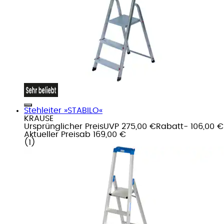
Stehleiter »STABILO«
KRAUSE
Ursprünglicher Preis
UVP 275,00 €
Rabatt
- 106,00 €
Aktueller Preis
ab
169,00 €
(
1
)