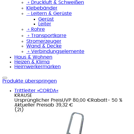
﹢
Druckluft & Schweißen
Klebebänder
﹣
Leitern & Gerüste
Gerüst
Leiter
﹢
Rohre
﹢
Transportkarre
Stromerzeuger
Wand & Decke
﹢
Verbindungselemente
Haus & Wohnen
Heizen & Klima
Heimwerkermarken
Produkte überspringen
Trittleiter »CORDA«
KRAUSE
Ursprünglicher Preis
UVP 80,00 €
Rabatt
- 50 %
Aktueller Preis
ab
39,32 €
(
21
)