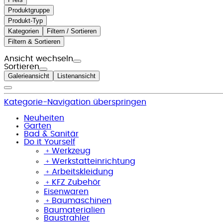
Produktgruppe
Produkt-Typ
Kategorien
Filtern / Sortieren
Filtern & Sortieren
Ansicht wechseln
Sortieren
Galerieansicht
Listenansicht
Kategorie-Navigation überspringen
Neuheiten
Garten
Bad & Sanitär
Do it Yourself
﹢
Werkzeug
﹢
Werkstatteinrichtung
﹢
Arbeitskleidung
﹢
KFZ Zubehör
Eisenwaren
﹢
Baumaschinen
Baumaterialien
Baustrahler