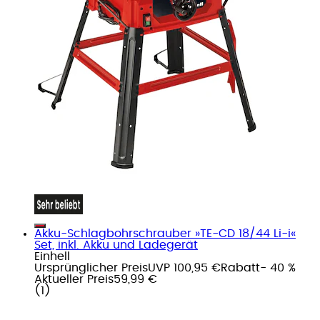
Akku-Schlagbohrschrauber »TE-CD 18/44 Li-i«
Set, inkl. Akku und Ladegerät
Einhell
Ursprünglicher Preis
UVP 100,95 €
Rabatt
- 40 %
Aktueller Preis
59,99 €
(
1
)