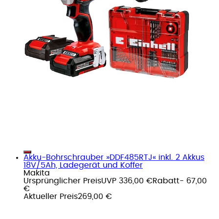
Akku-Bohrschrauber »DDF485RTJ« inkl. 2 Akkus
18V/5Ah, Ladegerät und Koffer
Makita
Ursprünglicher Preis
UVP 336,00 €
Rabatt
- 67,00
€
Aktueller Preis
269,00 €