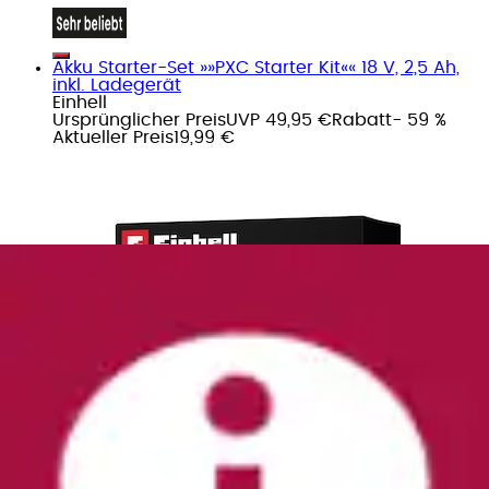
Akku Starter-Set »»PXC Starter Kit«« 18 V, 2,5 Ah,
inkl. Ladegerät
Einhell
Ursprünglicher Preis
UVP 49,95 €
Rabatt
- 59 %
Aktueller Preis
19,99 €