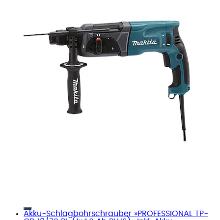
Akku-Schlagbohrschrauber »PROFESSIONAL TP-