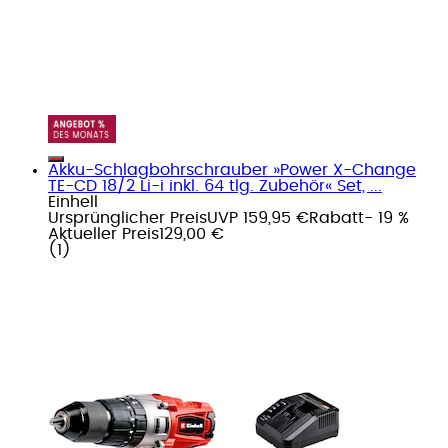
Akku-Schlagbohrschrauber »Power X-Change
TE-CD 18/2 Li-i inkl. 64 tlg. Zubehör« Set, ...
Einhell
Ursprünglicher Preis
UVP 159,95 €
Rabatt
- 19 %
Aktueller Preis
129,00 €
(
1
)