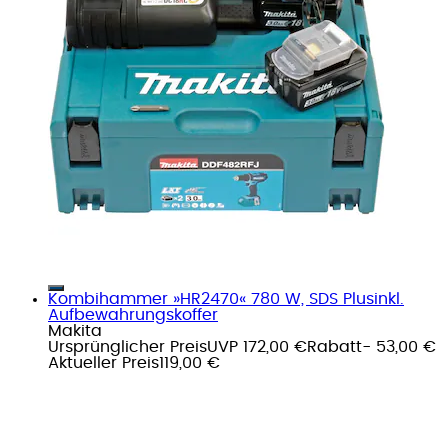
Kombihammer »HR2470« 780 W, SDS Plusinkl.
Aufbewahrungskoffer
Makita
Ursprünglicher Preis
UVP 172,00 €
Rabatt
- 53,00 €
Aktueller Preis
119,00 €