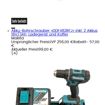
Akku-Bohrschrauber »DDF482RFJ« inkl. 2 Akkus
18V/3Ah, Ladegerät und Koffer
Makita
Ursprünglicher Preis
UVP 256,00 €
Rabatt
- 57,00
€
Aktueller Preis
199,00 €
(
4
)