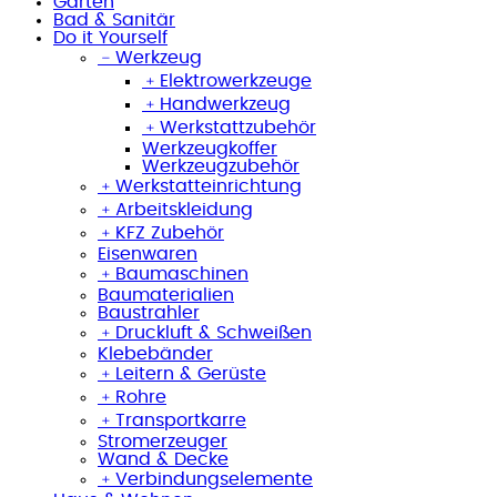
Garten
Bad & Sanitär
Do it Yourself
﹣
Werkzeug
﹢
Elektrowerkzeuge
﹢
Handwerkzeug
﹢
Werkstattzubehör
Werkzeugkoffer
Werkzeugzubehör
﹢
Werkstatteinrichtung
﹢
Arbeitskleidung
﹢
KFZ Zubehör
Eisenwaren
﹢
Baumaschinen
Baumaterialien
Baustrahler
﹢
Druckluft & Schweißen
Klebebänder
﹢
Leitern & Gerüste
﹢
Rohre
﹢
Transportkarre
Stromerzeuger
Wand & Decke
﹢
Verbindungselemente