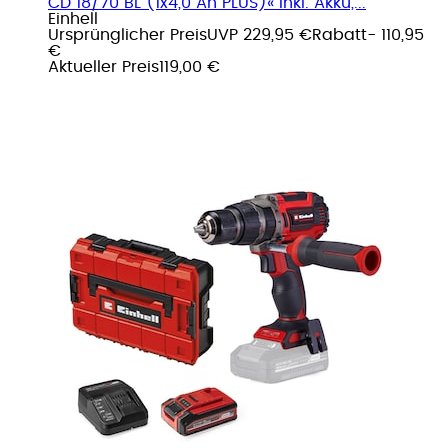
CD 18/70 BL (1x4,0 Ah PLUS)« Inkl. Akku,...
Einhell
Ursprünglicher Preis
UVP 229,95 €
Rabatt
- 110,95
€
Aktueller Preis
119,00 €