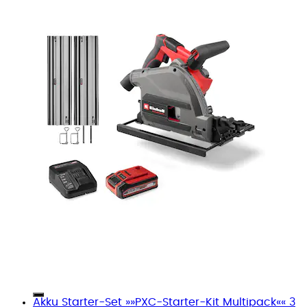
Akku Starter-Set »»PXC-Starter-Kit Multipack«« 3