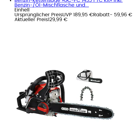
Benzin-Kettensäge »GC-PC 1435 I TC Kit« inkl.
Benzin-/Öl-Mischflasche und...
Einhell
Ursprünglicher Preis
UVP 189,95 €
Rabatt
- 59,96 €
Aktueller Preis
129,99 €