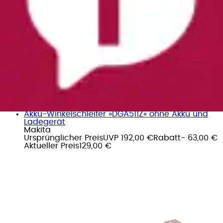
Akku-Winkelschleifer »DGA511Z« ohne Akku und
Ladegerät
Makita
Ursprünglicher Preis
UVP 192,00 €
Rabatt
- 63,00 €
Aktueller Preis
129,00 €