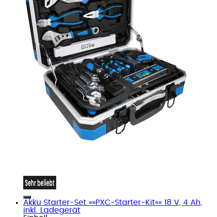
Akku Starter-Set »»PXC-Starter-Kit«« 18 V, 4 Ah,
inkl. Ladegerät