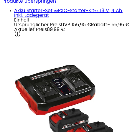
Produkte überspringen
Akku Starter-Set »»PXC-Starter-Kit«« 18 V, 4 Ah,
inkl. Ladegerät
Einhell
Ursprünglicher Preis
UVP 156,95 €
Rabatt
- 66,96 €
Aktueller Preis
89,99 €
(
1
)