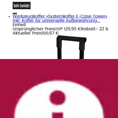
Werkzeugkoffer »Systemkoffer E-Case Tower«
inkl. Koffer für universelle Aufbewahrung...
Einhell
Ursprünglicher Preis
UVP 129,95 €
Rabatt
- 22 %
Aktueller Preis
100,67 €