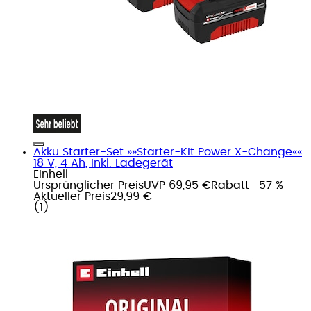
Akku Starter-Set »»Starter-Kit Power X-Change««
18 V, 4 Ah, inkl. Ladegerät
Einhell
Ursprünglicher Preis
UVP 69,95 €
Rabatt
- 57 %
Aktueller Preis
29,99 €
(
1
)