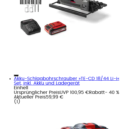
Akku-Schlagbohrschrauber »TE-CD 18/44 Li-i«
Set, inkl. Akku und Ladegerät
Einhell
Ursprünglicher Preis
UVP 100,95 €
Rabatt
- 40 %
Aktueller Preis
59,99 €
(
1
)