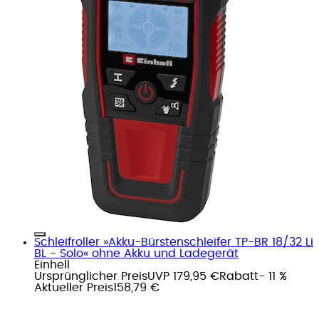
Schleifroller »Akku-Bürstenschleifer TP-BR 18/32 Li
BL - Solo« ohne Akku und Ladegerät
Einhell
Ursprünglicher Preis
UVP 179,95 €
Rabatt
- 11 %
Aktueller Preis
158,79 €