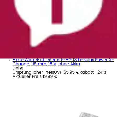
Akku-Winkelschleifer »TE-AG 18 Li-Solo« Power X-
Change, 115 mm, 18 V, ohne Akku
Einhell
Ursprünglicher Preis
UVP 65,95 €
Rabatt
- 24 %
Aktueller Preis
49,99 €