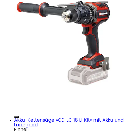
Akku-Kettensäge »GE-LC 18 Li Kit« mit Akku und
Ladegerät
Einhell