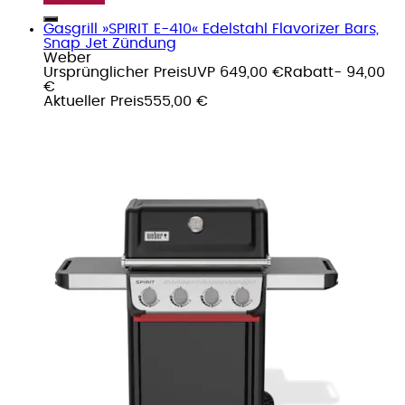
Gasgrill »SPIRIT E-410« Edelstahl Flavorizer Bars,
Snap Jet Zündung
Weber
Ursprünglicher Preis
UVP 649,00 €
Rabatt
- 94,00
€
Aktueller Preis
555,00 €