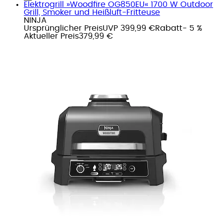
Elektrogrill »Woodfire OG850EU« 1700 W Outdoor
Grill, Smoker und Heißluft-Fritteuse
NINJA
Ursprünglicher Preis
UVP 399,99 €
Rabatt
- 5 %
Aktueller Preis
379,99 €