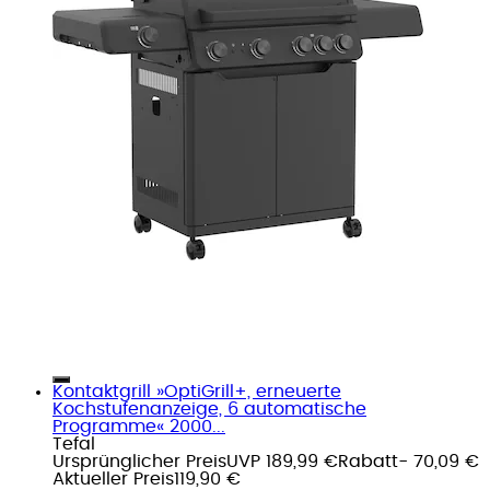
Kontaktgrill »OptiGrill+, erneuerte
Kochstufenanzeige, 6 automatische
Programme« 2000...
Tefal
Ursprünglicher Preis
UVP 189,99 €
Rabatt
- 70,09 €
Aktueller Preis
119,90 €