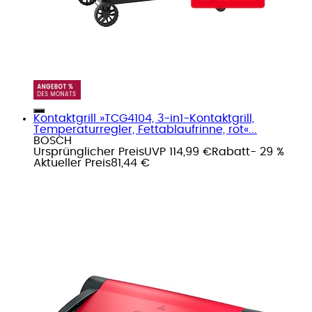
Kontaktgrill »TCG4104, 3-in1-Kontaktgrill,
Temperaturregler, Fettablaufrinne, rot«...
BOSCH
Ursprünglicher Preis
UVP 114,99 €
Rabatt
- 29 %
Aktueller Preis
81,44 €