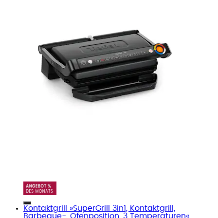
Kontaktgrill »SuperGrill 3in1, Kontaktgrill,
Barbeque-, Ofenposition, 3 Temperaturen«...