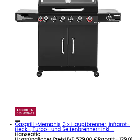
Gasgrill »Memphis, 3 x Hauptbrenner, Infrarot-
Heck-, Turbo- und Seitenbrenner« inkl....
Hanseatic
Ursprünglicher Preis
UVP 529,00 €
Rabatt
- 129,01