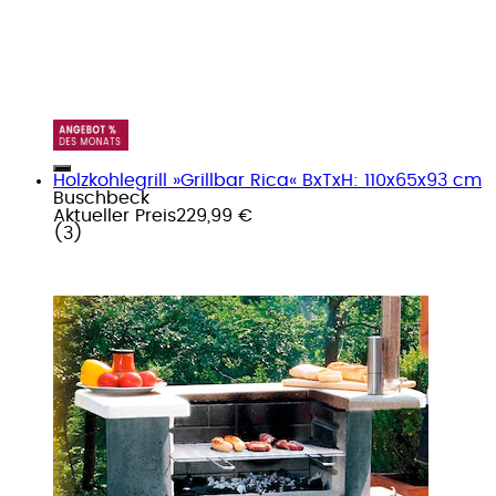
Holzkohlegrill »Grillbar Rica« BxTxH: 110x65x93 cm
Buschbeck
Aktueller Preis
229,99 €
(
3
)