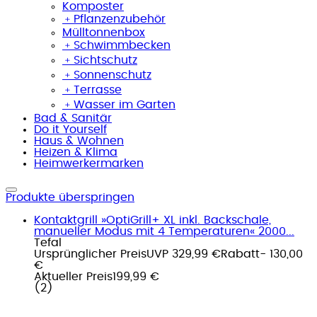
Komposter
﹢
Pflanzenzubehör
Mülltonnenbox
﹢
Schwimmbecken
﹢
Sichtschutz
﹢
Sonnenschutz
﹢
Terrasse
﹢
Wasser im Garten
Bad & Sanitär
Do it Yourself
Haus & Wohnen
Heizen & Klima
Heimwerkermarken
Produkte überspringen
Kontaktgrill »OptiGrill+ XL inkl. Backschale,
manueller Modus mit 4 Temperaturen« 2000...
Tefal
Ursprünglicher Preis
UVP 329,99 €
Rabatt
- 130,00
€
Aktueller Preis
199,99 €
(
2
)