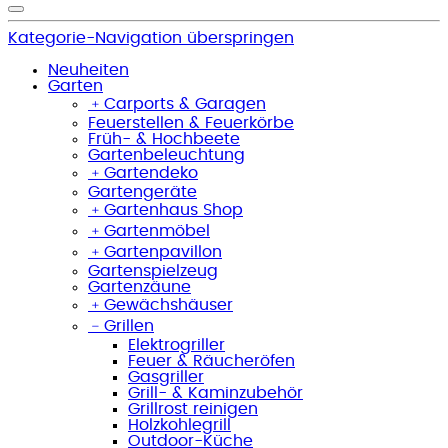
Kategorie-Navigation überspringen
Neuheiten
Garten
﹢
Carports & Garagen
Feuerstellen & Feuerkörbe
Früh- & Hochbeete
Gartenbeleuchtung
﹢
Gartendeko
Gartengeräte
﹢
Gartenhaus Shop
﹢
Gartenmöbel
﹢
Gartenpavillon
Gartenspielzeug
Gartenzäune
﹢
Gewächshäuser
﹣
Grillen
Elektrogriller
Feuer & Räucheröfen
Gasgriller
Grill- & Kaminzubehör
Grillrost reinigen
Holzkohlegrill
Outdoor-Küche