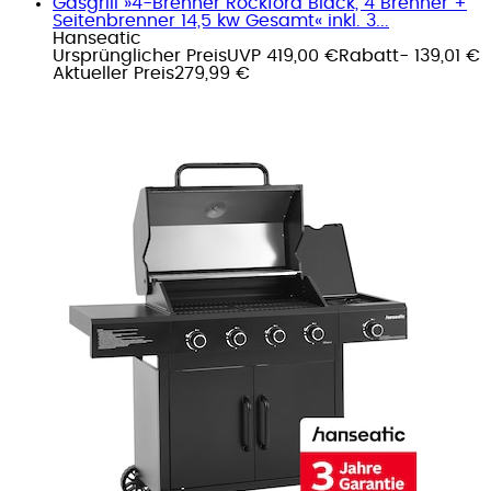
Gasgrill »4-Brenner Rockford Black, 4 Brenner +
Seitenbrenner 14,5 kw Gesamt« inkl. 3...
Hanseatic
Ursprünglicher Preis
UVP 419,00 €
Rabatt
- 139,01 €
Aktueller Preis
279,99 €