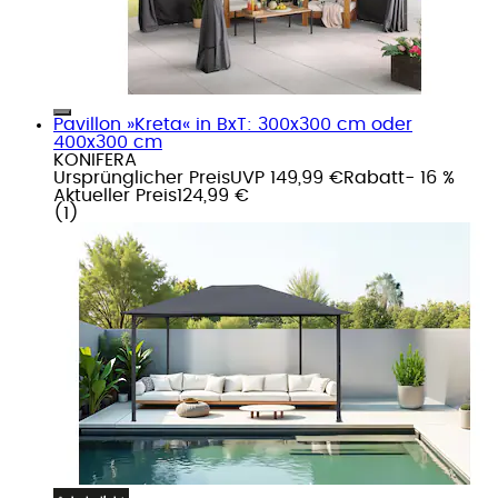
Pavillon »Kreta« in BxT: 300x300 cm oder
400x300 cm
KONIFERA
Ursprünglicher Preis
UVP 149,99 €
Rabatt
- 16 %
Aktueller Preis
124,99 €
(
1
)