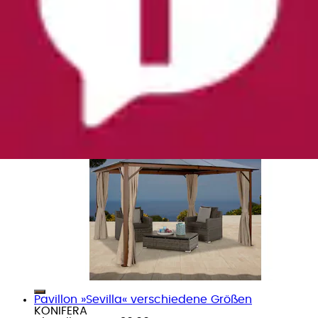
Pavillon »"Holzoptik", Gestell aus Aluminium, Dach
aus Polycarbonat« BxT: 300x365 cm,...
KONIFERA
Ursprünglicher Preis
UVP 1.064,00 €
Rabatt
- 509,01
€
Aktueller Preis
554,99 €
(
3
)
Pavillon »Sevilla« verschiedene Größen
KONIFERA