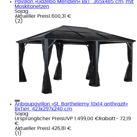
Pavillon »Gazebo Meridien« BxT: 365x485 cm, mit
Moskitonetzen
Sojag
Aktueller Preis
1.600,31 €
(
2
)
Anbaupavillon »St. Barthelemy 10x14 anthrazit«
BxTxH: 423x297x240 cm
Sojag
Ursprünglicher Preis
UVP 1.499,00 €
Rabatt
- 72,19
€
Aktueller Preis
1.426,81 €
(
1
)