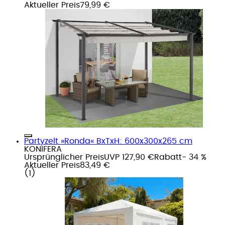
Aktueller Preis
79,99 €
Partyzelt »Ronda« BxTxH: 600x300x265 cm
KONIFERA
Ursprünglicher Preis
UVP 127,90 €
Rabatt
- 34 %
Aktueller Preis
83,49 €
(
1
)