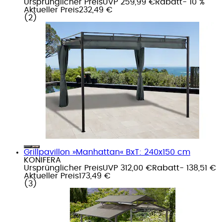
Ursprünglicher Preis
UVP 259,99 €
Rabatt
- 10 %
Aktueller Preis
232,49 €
(
2
)
Grillpavillon »Manhattan« BxT: 240x150 cm
KONIFERA
Ursprünglicher Preis
UVP 312,00 €
Rabatt
- 138,51 €
Aktueller Preis
173,49 €
(
3
)