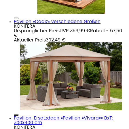
Pavillon »Cádiz« verschiedene Größen
KONIFERA
Ursprünglicher Preis
UVP 369,99 €
Rabatt
- 67,50
€
Aktueller Preis
302,49 €
Pavillon-Ersatzdach »Pavillon »Vivara«« BxT:
300x400 cm
KONIFERA