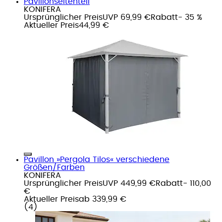
Pavillonseitenteil
KONIFERA
Ursprünglicher Preis
UVP 69,99 €
Rabatt
- 35 %
Aktueller Preis
44,99 €
Pavillon »Pergola Tilos« verschiedene
Größen/Farben
KONIFERA
Ursprünglicher Preis
UVP 449,99 €
Rabatt
- 110,00
€
Aktueller Preis
ab
339,99 €
(
4
)