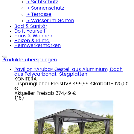
﹢
Sichtschutz
﹢
Sonnenschutz
﹢
Terrasse
﹢
Wasser im Garten
Bad & Sanitär
Do it Yourself
Haus & Wohnen
Heizen & Klima
Heimwerkermarken
Produkte überspringen
Pavillon »Aruba« Gestell aus Aluminium, Dach
aus Polycarbonat-Stegplatten
KONIFERA
Ursprünglicher Preis
UVP 499,99 €
Rabatt
- 125,50
€
Aktueller Preis
ab
374,49 €
(
16
)