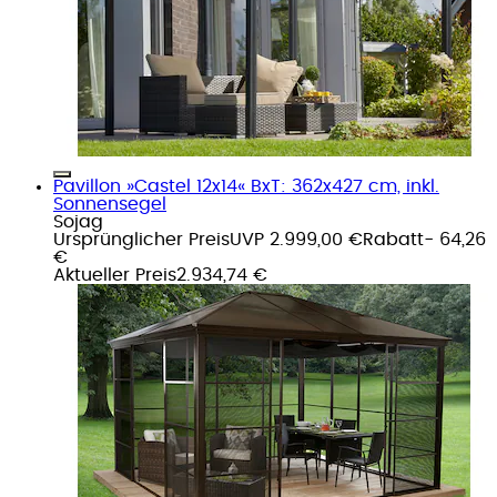
Pavillon »Castel 12x14« BxT: 362x427 cm, inkl.
Sonnensegel
Sojag
Ursprünglicher Preis
UVP 2.999,00 €
Rabatt
- 64,26
€
Aktueller Preis
2.934,74 €