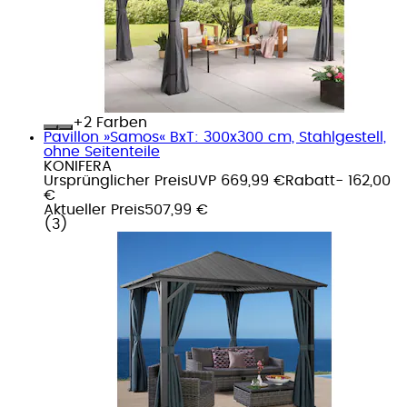
+
Farben
Pavillon »Samos« BxT: 300x300 cm, Stahlgestell,
ohne Seitenteile
KONIFERA
Ursprünglicher Preis
UVP 669,99 €
Rabatt
- 162,00
€
Aktueller Preis
507,99 €
(
3
)