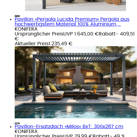
Pavillon »Pergola Lucida Premium« Pergola aus
hochwertigstem Material 100% Aluminium,...
KONIFERA
Ursprünglicher Preis
UVP 1.645,00 €
Rabatt
- 409,51
€
Aktueller Preis
1.235,49 €
Pavillon-Ersatzdach »Milos« BxT: 300x287 cm
KONIFERA
Ursprünglicher Preis
UVP 79,99 €
Rabatt
- 49 %