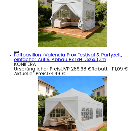
Faltpavillon »Valencia Pro« Festival & Partyzelt,
einfacher Auf & Abbau BxTxH: 3x6x3,3m
KONIFERA
Ursprünglicher Preis
UVP 285,58 €
Rabatt
- 111,09 €
Aktueller Preis
174,49 €