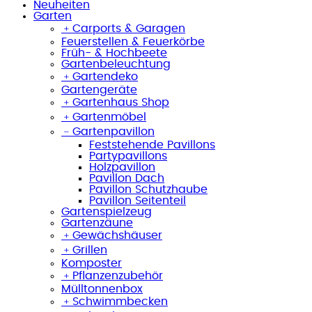
Neuheiten
Garten
﹢
Carports & Garagen
Feuerstellen & Feuerkörbe
Früh- & Hochbeete
Gartenbeleuchtung
﹢
Gartendeko
Gartengeräte
﹢
Gartenhaus Shop
﹢
Gartenmöbel
﹣
Gartenpavillon
Feststehende Pavillons
Partypavillons
Holzpavillon
Pavillon Dach
Pavillon Schutzhaube
Pavillon Seitenteil
Gartenspielzeug
Gartenzäune
﹢
Gewächshäuser
﹢
Grillen
Komposter
﹢
Pflanzenzubehör
Mülltonnenbox
﹢
Schwimmbecken