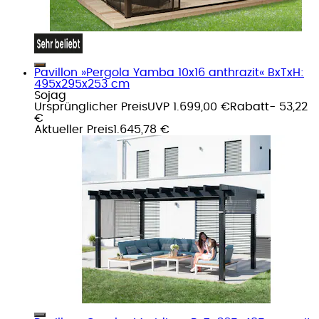
Pavillon »Pergola Yamba 10x16 anthrazit« BxTxH:
495x295x253 cm
Sojag
Ursprünglicher Preis
UVP 1.699,00 €
Rabatt
- 53,22
€
Aktueller Preis
1.645,78 €