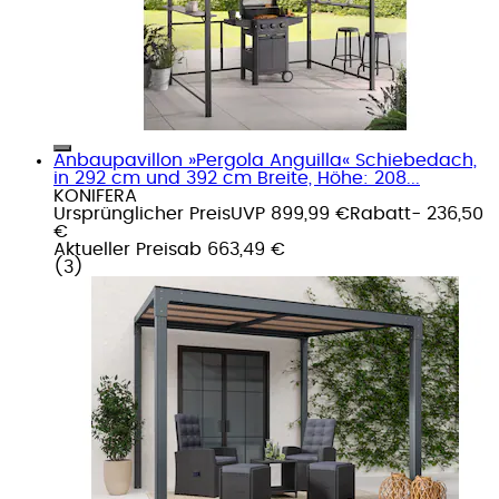
Anbaupavillon »Pergola Anguilla« Schiebedach,
in 292 cm und 392 cm Breite, Höhe: 208...
KONIFERA
Ursprünglicher Preis
UVP 899,99 €
Rabatt
- 236,50
€
Aktueller Preis
ab
663,49 €
(
3
)