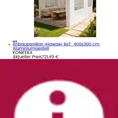
Anbaupavillon »Hawaii« BxT: 400x300 cm,
Aluminiumgestell
KONIFERA
Aktueller Preis
721,49 €
(
6
)