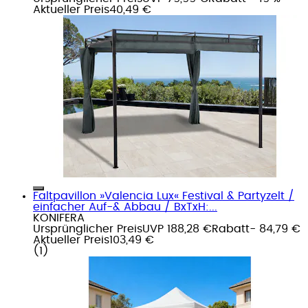
Aktueller Preis
40,49 €
Faltpavillon »Valencia Lux« Festival & Partyzelt /
einfacher Auf-& Abbau / BxTxH:...
KONIFERA
Ursprünglicher Preis
UVP 188,28 €
Rabatt
- 84,79 €
Aktueller Preis
103,49 €
(
1
)