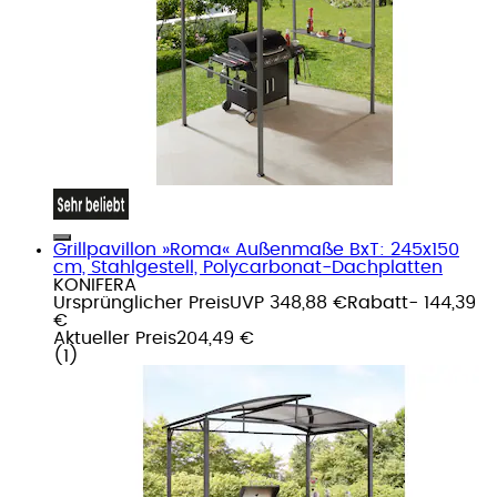
Grillpavillon »Roma« Außenmaße BxT: 245x150
cm, Stahlgestell, Polycarbonat-Dachplatten
KONIFERA
Ursprünglicher Preis
UVP 348,88 €
Rabatt
- 144,39
€
Aktueller Preis
204,49 €
(
1
)