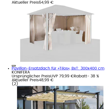
Aktueller Preis
64,99 €
Pavillon-Ersatzdach für »Tilos«, BxT: 300x400 cm
KONIFERA
Ursprünglicher Preis
UVP 79,99 €
Rabatt
- 38 %
Aktueller Preis
48,99 €
(
2
)