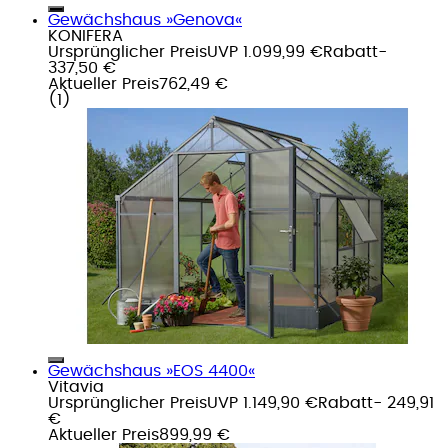
Gewächshaus »Genova«
KONIFERA
Ursprünglicher Preis
UVP 1.099,99 €
Rabatt
-
337,50 €
Aktueller Preis
762,49 €
(
1
)
Gewächshaus »EOS 4400«
Vitavia
Ursprünglicher Preis
UVP 1.149,90 €
Rabatt
- 249,91
€
Aktueller Preis
899,99 €