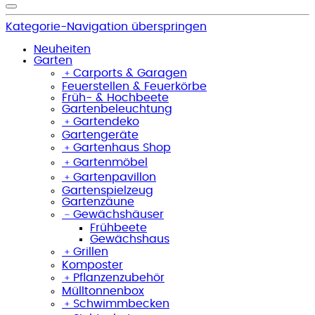
Kategorie-Navigation überspringen
Neuheiten
Garten
﹢
Carports & Garagen
Feuerstellen & Feuerkörbe
Früh- & Hochbeete
Gartenbeleuchtung
﹢
Gartendeko
Gartengeräte
﹢
Gartenhaus Shop
﹢
Gartenmöbel
﹢
Gartenpavillon
Gartenspielzeug
Gartenzäune
﹣
Gewächshäuser
Frühbeete
Gewächshaus
﹢
Grillen
Komposter
﹢
Pflanzenzubehör
Mülltonnenbox
﹢
Schwimmbecken