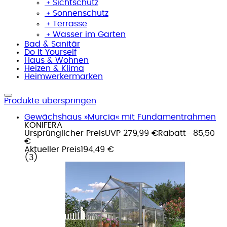
﹢
Sichtschutz
﹢
Sonnenschutz
﹢
Terrasse
﹢
Wasser im Garten
Bad & Sanitär
Do it Yourself
Haus & Wohnen
Heizen & Klima
Heimwerkermarken
Produkte überspringen
Gewächshaus »Murcia« mit Fundamentrahmen
KONIFERA
Ursprünglicher Preis
UVP 279,99 €
Rabatt
- 85,50
€
Aktueller Preis
194,49 €
(
3
)