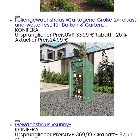
Foliengewächshaus »Cartagena Größe 2« robust
und wetterfest, für Balkon & Garten,...
KONIFERA
Ursprünglicher Preis
UVP 33,99 €
Rabatt
- 26 %
Aktueller Preis
24,99 €
Gewächshaus »Sunny«
KONIFERA
Ursprünglicher Preis
UVP 369,99 €
Rabatt
- 87,50
€