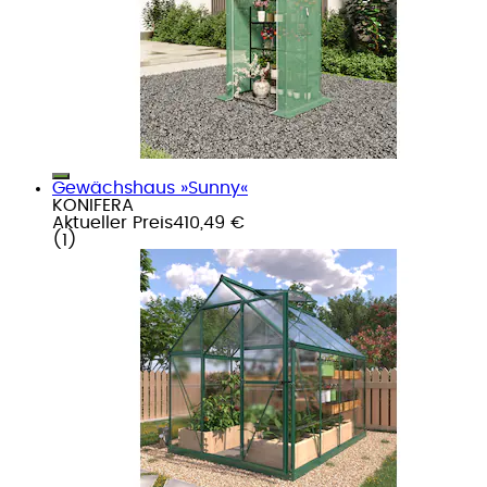
Gewächshaus »Sunny«
KONIFERA
Aktueller Preis
410,49 €
(
1
)