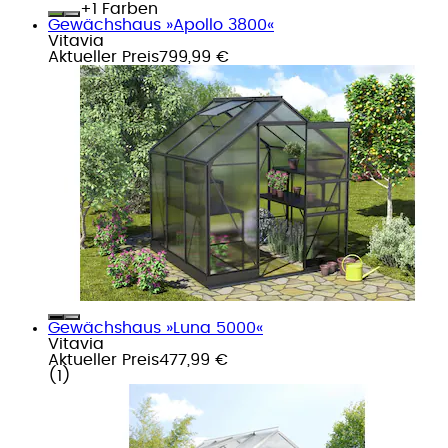
+
Farben
Gewächshaus »Apollo 3800«
Vitavia
Aktueller Preis
799,99 €
Gewächshaus »Luna 5000«
Vitavia
Aktueller Preis
477,99 €
(
1
)