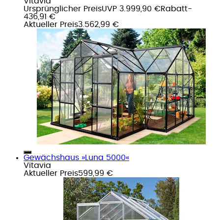
Vitavia
Ursprünglicher Preis
UVP 3.999,90 €
Rabatt
-
436,91 €
Aktueller Preis
3.562,99 €
Gewächshaus »Luna 5000«
Vitavia
Aktueller Preis
599,99 €