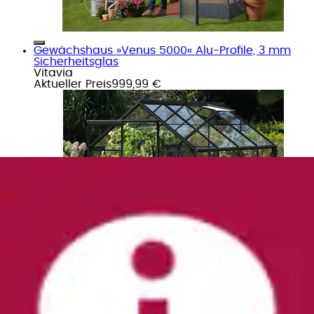
Gewächshaus »Venus 5000« Alu-Profile, 3 mm
Sicherheitsglas
Vitavia
Aktueller Preis
999,99 €
Gewächshaus »Venus 3800«
Vitavia
Ursprünglicher Preis
UVP 479,90 €
Rabatt
- 146,91
€