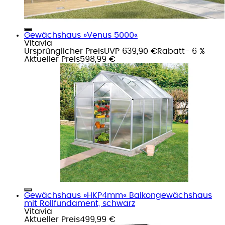
Gewächshaus »Venus 5000«
Vitavia
Ursprünglicher Preis
UVP 639,90 €
Rabatt
- 6 %
Aktueller Preis
598,99 €
Gewächshaus »HKP4mm« Balkongewächshaus
mit Rollfundament, schwarz
Vitavia
Aktueller Preis
499,99 €