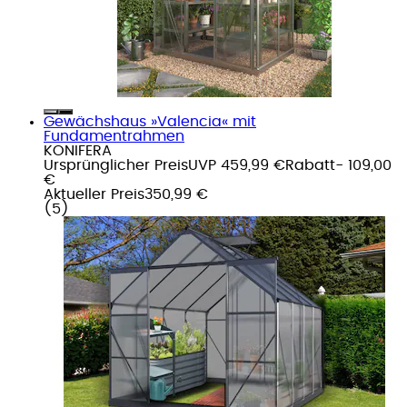
Gewächshaus »Valencia« mit
Fundamentrahmen
KONIFERA
Ursprünglicher Preis
UVP 459,99 €
Rabatt
- 109,00
€
Aktueller Preis
350,99 €
(
5
)