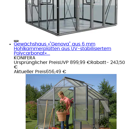
Gewächshaus »"Genova" aus 6 mm
Hohlkammerplatten aus UV-stabilisiertem
Polycarbonat«...
KONIFERA
Ursprünglicher Preis
UVP 899,99 €
Rabatt
- 243,50
€
Aktueller Preis
656,49 €