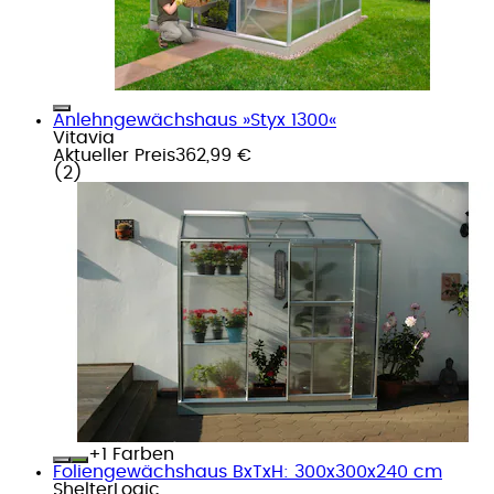
Anlehngewächshaus »Styx 1300«
Vitavia
Aktueller Preis
362,99 €
(
2
)
+
Farben
Foliengewächshaus BxTxH: 300x300x240 cm
ShelterLogic