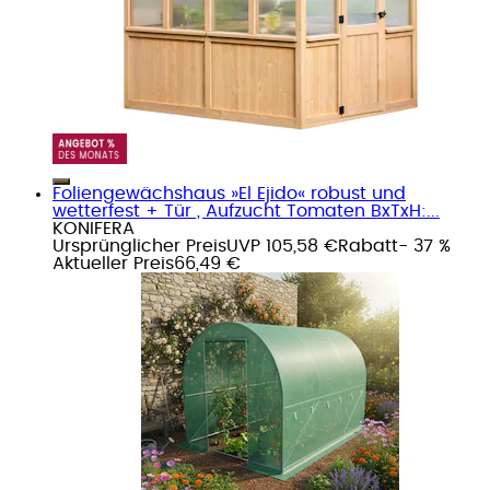
Foliengewächshaus »El Ejido« robust und
wetterfest + Tür , Aufzucht Tomaten BxTxH:...
KONIFERA
Ursprünglicher Preis
UVP 105,58 €
Rabatt
- 37 %
Aktueller Preis
66,49 €