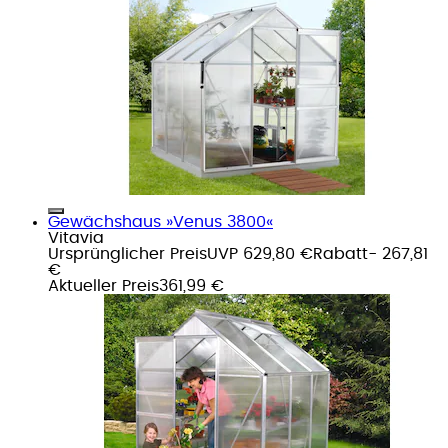
Gewächshaus »Venus 3800«
Vitavia
Ursprünglicher Preis
UVP 629,80 €
Rabatt
- 267,81
€
Aktueller Preis
361,99 €