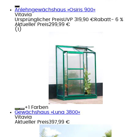
Anlehngewächshaus »Osiris 900«
Vitavia
Ursprünglicher Preis
UVP 319,90 €
Rabatt
- 6 %
Aktueller Preis
299,99 €
(
1
)
+
Farben
Gewächshaus »Luna 3800«
Vitavia
Aktueller Preis
397,99 €