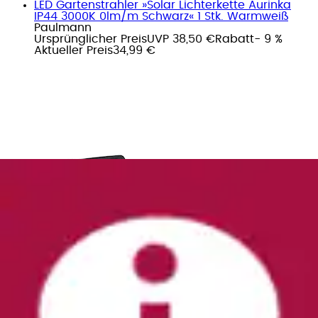
LED Gartenstrahler »Solar Lichterkette Aurinka
IP44 3000K 0lm/m Schwarz« 1 Stk. Warmweiß
Paulmann
Ursprünglicher Preis
UVP 38,50 €
Rabatt
- 9 %
Aktueller Preis
34,99 €