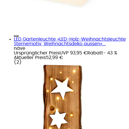
LED Gartenleuchte »LED-Holz-Weihnachtsleuchte
Sternemotiv, Weihnachtsdeko aussen«...
näve
Ursprünglicher Preis
UVP 93,95 €
Rabatt
- 43 %
Aktueller Preis
52,99 €
(
2
)