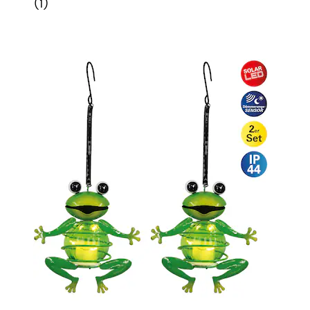
(
1
)