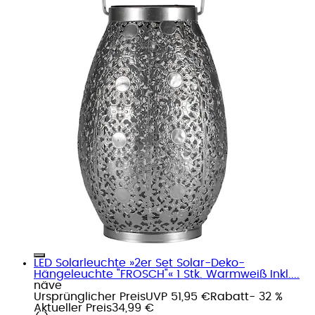
LED Solarleuchte »2er Set Solar-Deko-
Hängeleuchte "FROSCH"« 1 Stk. Warmweiß Inkl....
näve
Ursprünglicher Preis
UVP 51,95 €
Rabatt
- 32 %
Aktueller Preis
34,99 €