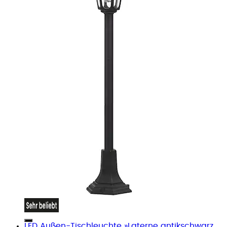
LED Außen-Tischleuchte »Laterne antikschwarz