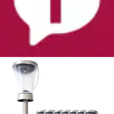
LED Solarleuchte »Veronica« 8 Stk. Warmweiß
näve
Ursprünglicher Preis
UVP 55,95 €
Rabatt
- 32 %
Aktueller Preis
37,99 €
(
1
)