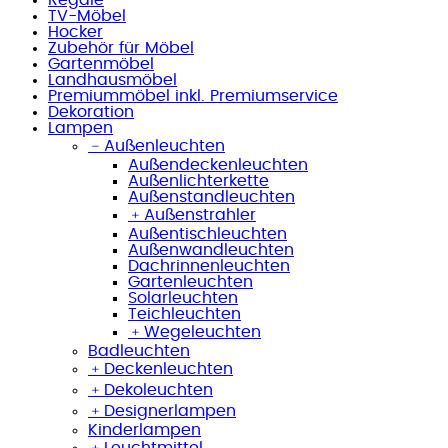
TV-Möbel
Hocker
Zubehör für Möbel
Gartenmöbel
Landhausmöbel
Premiummöbel inkl. Premiumservice
Dekoration
Lampen
﹣
Außenleuchten
Außendeckenleuchten
Außenlichterkette
Außenstandleuchten
﹢
Außenstrahler
Außentischleuchten
Außenwandleuchten
Dachrinnenleuchten
Gartenleuchten
Solarleuchten
Teichleuchten
﹢
Wegeleuchten
Badleuchten
﹢
Deckenleuchten
﹢
Dekoleuchten
﹢
Designerlampen
Kinderlampen
﹢
Leuchtmittel