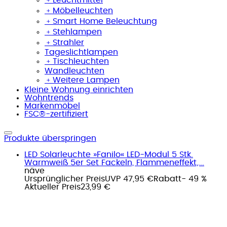
﹢
Möbelleuchten
﹢
Smart Home Beleuchtung
﹢
Stehlampen
﹢
Strahler
Tageslichtlampen
﹢
Tischleuchten
Wandleuchten
﹢
Weitere Lampen
Kleine Wohnung einrichten
Wohntrends
Markenmöbel
FSC®-zertifiziert
Produkte überspringen
LED Solarleuchte »Fanilo« LED-Modul 5 Stk.
Warmweiß 5er Set Fackeln, Flammeneffekt,...
näve
Ursprünglicher Preis
UVP 47,95 €
Rabatt
- 49 %
Aktueller Preis
23,99 €