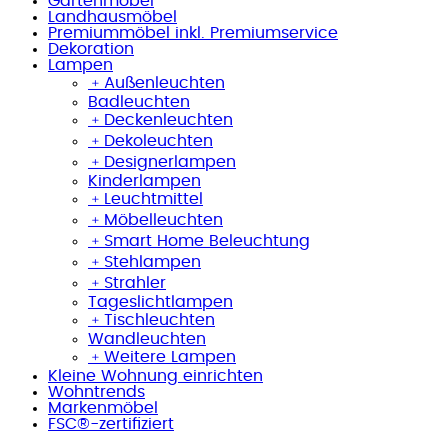
Gartenmöbel
Landhausmöbel
Premiummöbel inkl. Premiumservice
Dekoration
Lampen
﹢
Außenleuchten
Badleuchten
﹢
Deckenleuchten
﹢
Dekoleuchten
﹢
Designerlampen
Kinderlampen
﹢
Leuchtmittel
﹢
Möbelleuchten
﹢
Smart Home Beleuchtung
﹢
Stehlampen
﹢
Strahler
Tageslichtlampen
﹢
Tischleuchten
Wandleuchten
﹢
Weitere Lampen
Kleine Wohnung einrichten
Wohntrends
Markenmöbel
FSC®-zertifiziert