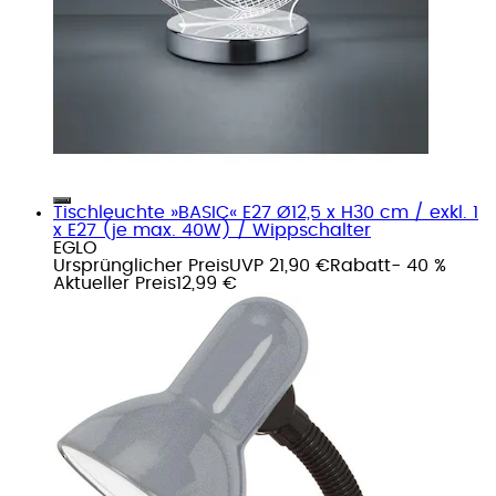
Tischleuchte »BASIC« E27 Ø12,5 x H30 cm / exkl. 1
x E27 (je max. 40W) / Wippschalter
EGLO
Ursprünglicher Preis
UVP 21,90 €
Rabatt
- 40 %
Aktueller Preis
12,99 €