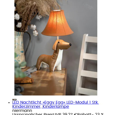
LED Nachtlicht »Eggy Egg« LED-Modul 1 Stk.
Kinderzimmer, Kinderlampe
niermann
Ursprünglicher Preis
UVP 39,27 €
Rabatt
- 23 %