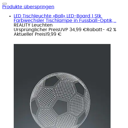
Produkte überspringen
LED Tischleuchte »Ball« LED-Board 1 Stk.
Farbwechsler Tischlampe in Fussball-Optik,...
REALITY Leuchten
Ursprünglicher Preis
UVP 34,99 €
Rabatt
- 42 %
Aktueller Preis
19,99 €