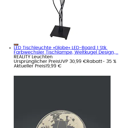
LED Tischleuchte »Globe« LED-Board 1 Stk.
Farbwechsler Tischlampe, Weltkugel Design,...
REALITY Leuchten
Ursprünglicher Preis
UVP 30,99 €
Rabatt
- 35 %
Aktueller Preis
19,99 €