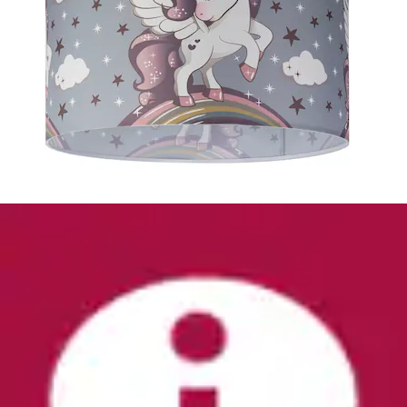
LED Deckenleuchte »Rizado« 1 Stk. Warmweiß
Effizienzklasse: F, 3-Stufen dimmbar per...
näve
Ursprünglicher Preis
UVP 452,95 €
Rabatt
- 283,96
€
Aktueller Preis
168,99 €