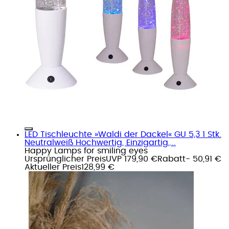
LED Tischleuchte »Waldi der Dackel« GU 5,3 1 Stk.
Neutralweiß Hochwertig, Einzigartig,...
Happy Lamps for smiling eyes
Ursprünglicher Preis
UVP 179,90 €
Rabatt
- 50,91 €
Aktueller Preis
128,99 €