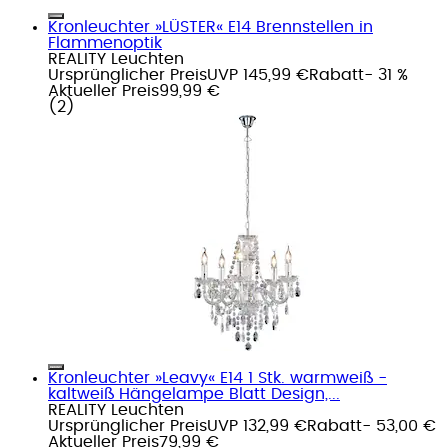
Kronleuchter »LÜSTER« E14 Brennstellen in
Flammenoptik
REALITY Leuchten
Ursprünglicher Preis
UVP 145,99 €
Rabatt
- 31 %
Aktueller Preis
99,99 €
(
2
)
Kronleuchter »Leavy« E14 1 Stk. warmweiß -
kaltweiß Hängelampe Blatt Design,...
REALITY Leuchten
Ursprünglicher Preis
UVP 132,99 €
Rabatt
- 53,00 €
Aktueller Preis
79,99 €