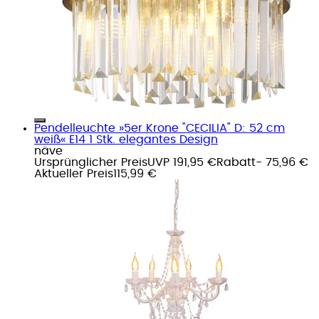
Pendelleuchte »5er Krone "CECILIA" D: 52 cm
weiß« E14 1 Stk. elegantes Design
näve
Ursprünglicher Preis
UVP 191,95 €
Rabatt
- 75,96 €
Aktueller Preis
115,99 €