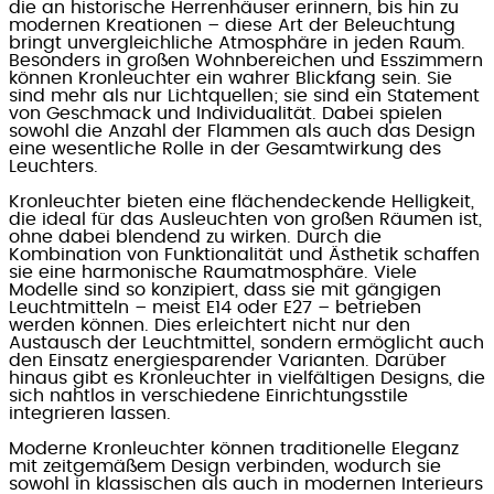
die an historische Herrenhäuser erinnern, bis hin zu
modernen Kreationen – diese Art der Beleuchtung
bringt unvergleichliche Atmosphäre in jeden Raum.
Besonders in großen Wohnbereichen und Esszimmern
können Kronleuchter ein wahrer Blickfang sein. Sie
sind mehr als nur Lichtquellen; sie sind ein Statement
von Geschmack und Individualität. Dabei spielen
sowohl die Anzahl der Flammen als auch das Design
eine wesentliche Rolle in der Gesamtwirkung des
Leuchters.
Kronleuchter bieten eine flächendeckende Helligkeit,
die ideal für das Ausleuchten von großen Räumen ist,
ohne dabei blendend zu wirken. Durch die
Kombination von Funktionalität und Ästhetik schaffen
sie eine harmonische Raumatmosphäre. Viele
Modelle sind so konzipiert, dass sie mit gängigen
Leuchtmitteln – meist E14 oder E27 – betrieben
werden können. Dies erleichtert nicht nur den
Austausch der Leuchtmittel, sondern ermöglicht auch
den Einsatz energiesparender Varianten. Darüber
hinaus gibt es Kronleuchter in vielfältigen Designs, die
sich nahtlos in verschiedene Einrichtungsstile
integrieren lassen.
Moderne Kronleuchter können traditionelle Eleganz
mit zeitgemäßem Design verbinden, wodurch sie
sowohl in klassischen als auch in modernen Interieurs