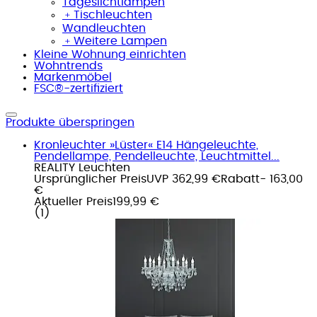
Tageslichtlampen
﹢
Tischleuchten
Wandleuchten
﹢
Weitere Lampen
Kleine Wohnung einrichten
Wohntrends
Markenmöbel
FSC®-zertifiziert
Produkte überspringen
Kronleuchter »Lüster« E14 Hängeleuchte,
Pendellampe, Pendelleuchte, Leuchtmittel...
REALITY Leuchten
Ursprünglicher Preis
UVP 362,99 €
Rabatt
- 163,00
€
Aktueller Preis
199,99 €
(
1
)