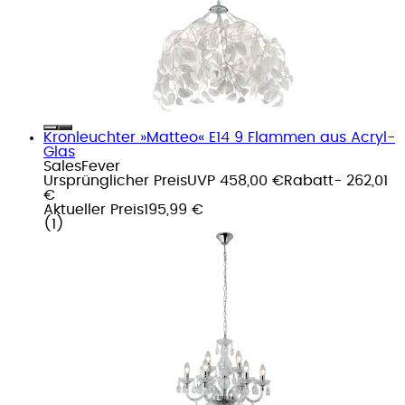
Kronleuchter »Matteo« E14 9 Flammen aus Acryl-
Glas
SalesFever
Ursprünglicher Preis
UVP 458,00 €
Rabatt
- 262,01
€
Aktueller Preis
195,99 €
(
1
)