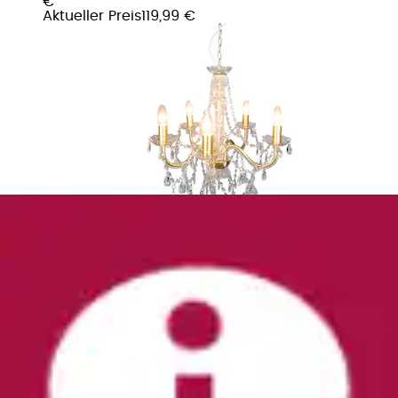
€
Aktueller Preis
119,99 €
Kronleuchter E14 Hängeleuchte, Pendellampe,
Pendelleuchte
REALITY Leuchten
Ursprünglicher Preis
UVP 78,99 €
Rabatt
- 36 %
Aktueller Preis
49,99 €
(
1
)