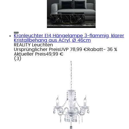
Kronleuchter E14 Hängelampe 3-flammig, klarer
Kristallbehang aus Acryl, Ø 46cm
REALITY Leuchten
Ursprünglicher Preis
UVP 78,99 €
Rabatt
- 36 %
Aktueller Preis
49,99 €
(
3
)