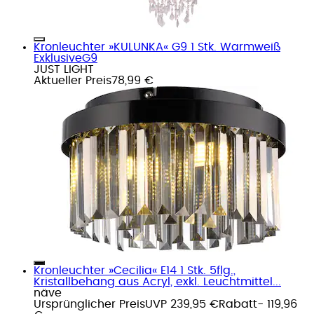
Kronleuchter »KULUNKA« G9 1 Stk. Warmweiß
ExklusiveG9
JUST LIGHT
Aktueller Preis
78,99 €
Kronleuchter »Cecilia« E14 1 Stk. 5flg.,
Kristallbehang aus Acryl, exkl. Leuchtmittel...
näve
Ursprünglicher Preis
UVP 239,95 €
Rabatt
- 119,96