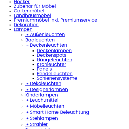
Hocker
Zubehör für Möbel
Gartenmöbel
Landhausmöbel
Premiummöbel inkl. Premiumservice
Dekoration
Lampen
﹢
Außenleuchten
Badleuchten
﹣
Deckenleuchten
Deckenlampen
Deckenspots
Hängeleuchten
Kronleuchter
Panels
Pendelleuchten
Schienensysteme
﹢
Dekoleuchten
﹢
Designerlampen
Kinderlampen
﹢
Leuchtmittel
﹢
Möbelleuchten
﹢
Smart Home Beleuchtung
﹢
Stehlampen
﹢
Strahler