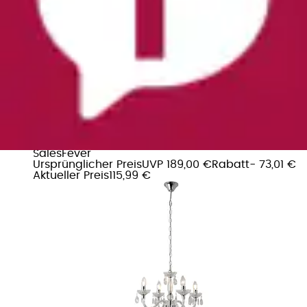
Kronleuchter »Matteo« E14 4 Flammen aus Acryl-
Glas
SalesFever
Ursprünglicher Preis
UVP 189,00 €
Rabatt
- 73,01 €
Aktueller Preis
115,99 €