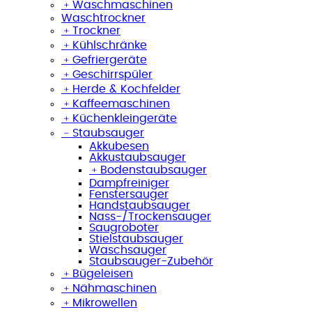
﹢
Waschmaschinen
Waschtrockner
﹢
Trockner
﹢
Kühlschränke
﹢
Gefriergeräte
﹢
Geschirrspüler
﹢
Herde & Kochfelder
﹢
Kaffeemaschinen
﹢
Küchenkleingeräte
﹣
Staubsauger
Akkubesen
Akkustaubsauger
﹢
Bodenstaubsauger
Dampfreiniger
Fenstersauger
Handstaubsauger
Nass-/Trockensauger
Saugroboter
Stielstaubsauger
Waschsauger
Staubsauger-Zubehör
﹢
Bügeleisen
﹢
Nähmaschinen
﹢
Mikrowellen