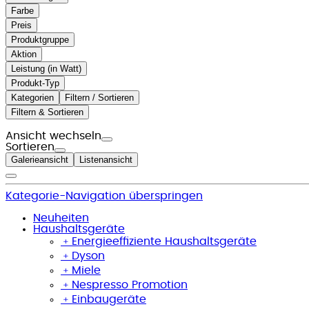
Farbe
Preis
Produktgruppe
Aktion
Leistung (in Watt)
Produkt-Typ
Kategorien
Filtern / Sortieren
Filtern & Sortieren
Ansicht wechseln
Sortieren
Galerieansicht
Listenansicht
Kategorie-Navigation überspringen
Neuheiten
Haushaltsgeräte
﹢
Energieeffiziente Haushaltsgeräte
﹢
Dyson
﹢
Miele
﹢
Nespresso Promotion
﹢
Einbaugeräte