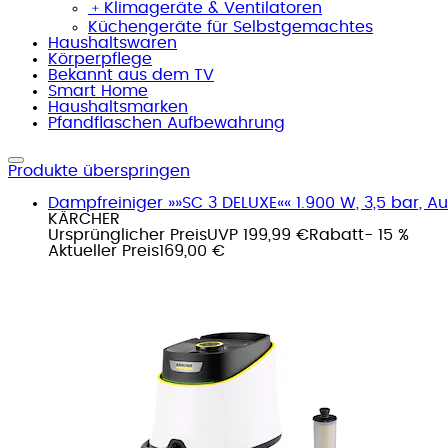
﹢
Klimageräte & Ventilatoren
Küchengeräte für Selbstgemachtes
Haushaltswaren
Körperpflege
Bekannt aus dem TV
Smart Home
Haushaltsmarken
Pfandflaschen Aufbewahrung
Produkte überspringen
Dampfreiniger »»SC 3 DELUXE«« 1.900 W, 3,5 bar, Auf
KÄRCHER
Ursprünglicher Preis
UVP 199,99 €
Rabatt
- 15 %
Aktueller Preis
169,00 €