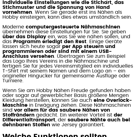
individuelle Einstellungen wie die Stichart, das
Stichmuster und die Spannung von Hand
vornehmen
. Wenn Sie gerade erst ins Nähen als
Hobby einsteigen, kann dies etwas umständlich sein.
Moderne
computergesteuerte Nähmaschinen
übernehmen diese Einstellungen für Sie. Sie geben
über das Display
ein, was Sie wie nähen sollen, und
das
Programm erledigt den Rest
. Einige Geräte
lassen sich heute sogar
per App steuern und
programmieren oder sind mit einem USB-
Anschluss versehen
. Übertragen Sie zum Beispiel
das Logo Ihres Vereins in die Nähmaschine und
fertigen Sie für jedes Vereinsmitglied ein individuelles
T-Shirt mit seinem Namen und dem Logo an – ein
origineller Hingucker für gemeinsame Ausflüge oder
Turniere.
Wenn Sie am Hobby Nähen Freude gefunden haben
oder sogar auf gewerblicher Basis größere Mengen
Kleidung herstellen, können Sie auch
eine Overlock-
Maschine
in Erwägung ziehen. Diese Nähmaschinen
sind
vor allem für das saubere Nähen von
Stoffrändern
gedacht. Ein weiterer Vorteil ist
der
Differentialtransport
, der
saubere Nähte auch bei
dehnbaren Stoffen
wie Jersey garantiert.