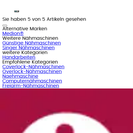
Sie haben 5 von 5 Artikeln gesehen
Alternative Marken
Medion®
Weitere Nähmaschinen
Günstige Nähmaschinen
Singer Nähmaschinen
weitere Kategorien
Handarbeiten
Empfohlene Kategorien
Coverlock-Nähmaschinen
Overlock-Nähmaschinen
Naehmaschine
Computernähmaschinen
Freiarm-Nähmaschinen
Overlock
Treppenkörbe
Brotkörbe
Regalkörbe
Flechtkörbe
Shopping-Tipps
Hanseatic Haushaltsartikel
Frontlader
Klimageräte