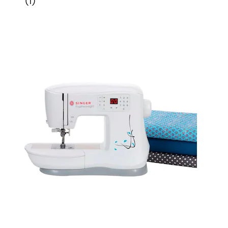
(
1
)