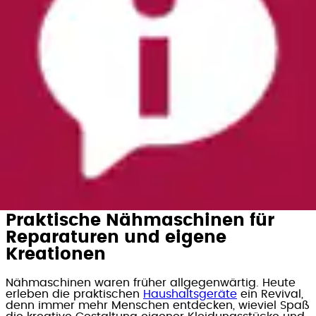
Energieeffiziente Waschmaschinen & Trockner
Wärmepumpentrockner
Einbau-Geschirrspüler
Staubsauger mit Beutel
Amica Haushaltsartikel
Energieeffiziente Herde
Getränkekühlschränke
Kondenstrockner
Akkusauger
Elektrogrills
Dampfbügelstationen
Mikrowellen
Frischhalteboxen
Elektrorasierer
Heißluftfritteusen
Teller
Allesschneider
Waffeleisen
Praktische Nähmaschinen für
Reparaturen und eigene
Kreationen
Nähmaschinen waren früher allgegenwärtig. Heute
erleben die praktischen
Haushaltsgeräte
ein Revival,
denn immer mehr Menschen entdecken, wieviel Spaß