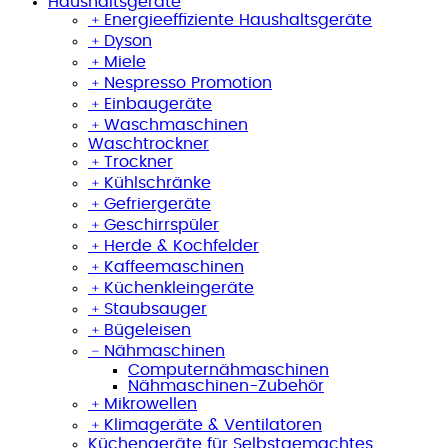
Haushaltsgeräte
﹢
Energieeffiziente Haushaltsgeräte
﹢
Dyson
﹢
Miele
﹢
Nespresso Promotion
﹢
Einbaugeräte
﹢
Waschmaschinen
Waschtrockner
﹢
Trockner
﹢
Kühlschränke
﹢
Gefriergeräte
﹢
Geschirrspüler
﹢
Herde & Kochfelder
﹢
Kaffeemaschinen
﹢
Küchenkleingeräte
﹢
Staubsauger
﹢
Bügeleisen
﹣
Nähmaschinen
Computernähmaschinen
Nähmaschinen-Zubehör
﹢
Mikrowellen
﹢
Klimageräte & Ventilatoren
Küchengeräte für Selbstgemachtes