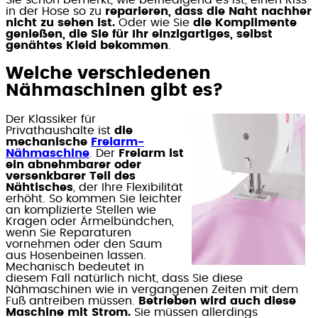
Sie schon bemerkt, wie befriedigend es ist, einen Riss
in der Hose so zu
reparieren, dass die Naht nachher
nicht zu sehen ist.
Oder wie Sie
die Komplimente
genießen, die Sie für Ihr einzigartiges, selbst
genähtes Kleid bekommen
.
Welche verschiedenen
Nähmaschinen gibt es?
Der Klassiker für
Privathaushalte ist
die
mechanische
Freiarm-
Nähmaschine
. Der
Freiarm ist
ein abnehmbarer oder
versenkbarer Teil des
Nähtisches
, der Ihre Flexibilität
erhöht. So kommen Sie leichter
an komplizierte Stellen wie
Kragen oder Ärmelbündchen,
wenn Sie Reparaturen
vornehmen oder den Saum
aus Hosenbeinen lassen.
Mechanisch bedeutet in
diesem Fall natürlich nicht, dass Sie diese
Nähmaschinen wie in vergangenen Zeiten mit dem
Fuß antreiben müssen.
Betrieben wird auch diese
Maschine mit Strom.
Sie müssen allerdings