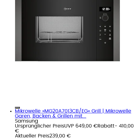
Mikrowelle »MG20A7013CB/EG« Grill | Mikrowelle
Garen, Backen & Grillen mit...
Samsung
Ursprünglicher Preis
UVP 649,00 €
Rabatt
- 410,00
€
Aktueller Preis
239,00 €