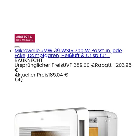
Mikrowelle »MW 39 WSL« 700 W Passt in jede
Ecke, Dampfgaren, Heißluft & Crisp für...
BAUKNECHT
Ursprünglicher Preis
UVP 389,00 €
Rabatt
- 203,96
€
Aktueller Preis
185,04 €
(
4
)