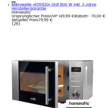
Mikrowelle »656920« Grill 800 W inkl. 3 Jahre
Herstellergarantie
Hanseatic
Ursprünglicher Preis
UVP 149,99 €
Rabatt
- 70,00 €
Aktueller Preis
79,99 €
(
28
)