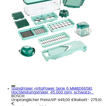
Standmixer »VitaPower Serie 6 MMBD665B1,
Hochleistungsmixer, 45.000 rpm, schwarz«...
BOSCH
Ursprünglicher Preis
UVP 449,00 €
Rabatt
- 279,10
€