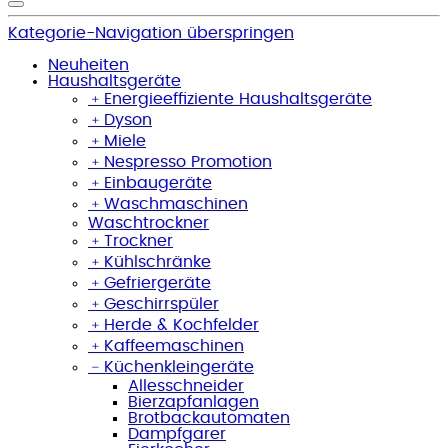
Kategorie-Navigation überspringen
Neuheiten
Haushaltsgeräte
﹢
Energieeffiziente Haushaltsgeräte
﹢
Dyson
﹢
Miele
﹢
Nespresso Promotion
﹢
Einbaugeräte
﹢
Waschmaschinen
Waschtrockner
﹢
Trockner
﹢
Kühlschränke
﹢
Gefriergeräte
﹢
Geschirrspüler
﹢
Herde & Kochfelder
﹢
Kaffeemaschinen
﹣
Küchenkleingeräte
Allesschneider
Bierzapfanlagen
Brotbackautomaten
Dampfgarer