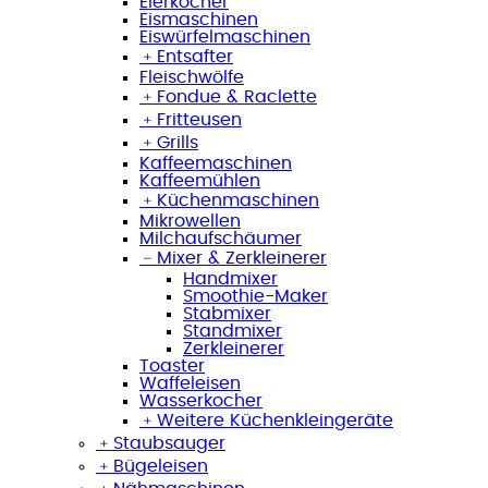
Eierkocher
Eismaschinen
Eiswürfelmaschinen
﹢
Entsafter
Fleischwölfe
﹢
Fondue & Raclette
﹢
Fritteusen
﹢
Grills
Kaffeemaschinen
Kaffeemühlen
﹢
Küchenmaschinen
Mikrowellen
Milchaufschäumer
﹣
Mixer & Zerkleinerer
Handmixer
Smoothie-Maker
Stabmixer
Standmixer
Zerkleinerer
Toaster
Waffeleisen
Wasserkocher
﹢
Weitere Küchenkleingeräte
﹢
Staubsauger
﹢
Bügeleisen