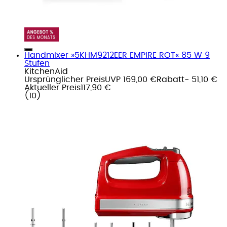
Handmixer »5KHM9212EER EMPIRE ROT« 85 W 9
Stufen
KitchenAid
Ursprünglicher Preis
UVP 169,00 €
Rabatt
- 51,10 €
Aktueller Preis
117,90 €
(
10
)