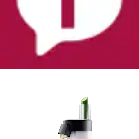
Zerkleinerer »HR1388/80 Viva Collection« 200 W
Salatzubereiter, 5 Edelstahlscheiben
Philips
Ursprünglicher Preis
UVP 119,99 €
Rabatt
- 29 %
Aktueller Preis
84,99 €
(
18
)