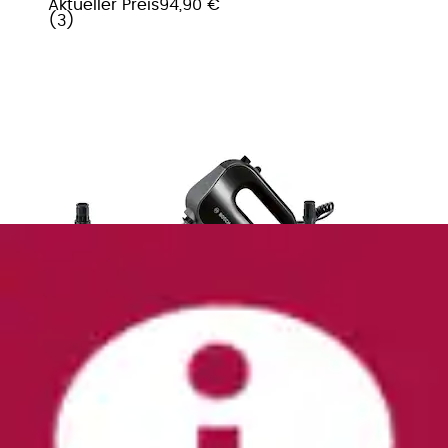
Aktueller Preis
94,90 €
(
3
)