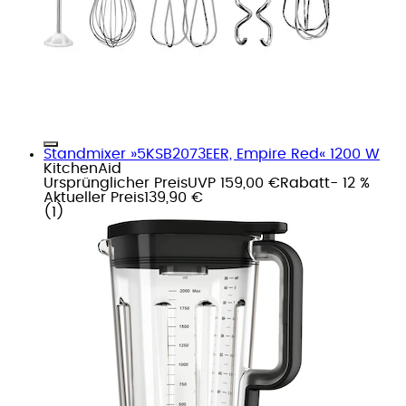
Standmixer »5KSB2073EER, Empire Red« 1200 W
KitchenAid
Ursprünglicher Preis
UVP 159,00 €
Rabatt
- 12 %
Aktueller Preis
139,90 €
(
1
)