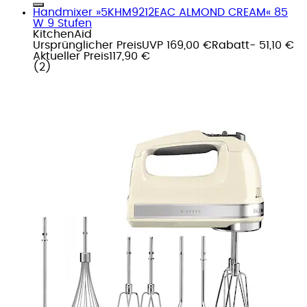
Handmixer »5KHM9212EAC ALMOND CREAM« 85
W 9 Stufen
KitchenAid
Ursprünglicher Preis
UVP 169,00 €
Rabatt
- 51,10 €
Aktueller Preis
117,90 €
(
2
)