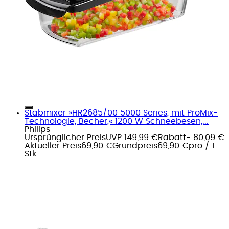
Stabmixer »HR2685/00 5000 Series, mit ProMix-
Technologie, Becher,« 1200 W Schneebesen,...
Philips
Ursprünglicher Preis
UVP 149,99 €
Rabatt
- 80,09 €
Aktueller Preis
69,90 €
Grundpreis
69,90 €
pro
/
1
Stk