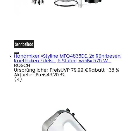
Handmixer »Styline MFQ4835DE, 2x Rührbesen,
Knethaken Edelst., 5 Stufen, weiß« 575 W...
BOSCH
Ursprünglicher Preis
UVP 79,99 €
Rabatt
- 38 %
Aktueller Preis
49,20 €
(
4
)