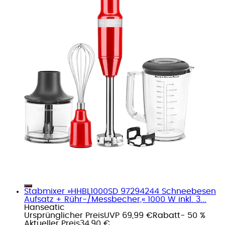
Stabmixer »HHBL1000SD 97294244 Schneebesen
Aufsatz + Rühr-/Messbecher,« 1000 W inkl. 3...
Hanseatic
Ursprünglicher Preis
UVP 69,99 €
Rabatt
- 50 %
Aktueller Preis
34,90 €