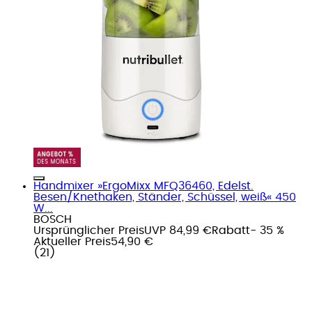
Handmixer »ErgoMixx MFQ36460, Edelst.
Besen/Knethaken, Ständer, Schüssel, weiß« 450
W...
BOSCH
Ursprünglicher Preis
UVP 84,99 €
Rabatt
- 35 %
Aktueller Preis
54,90 €
(
21
)