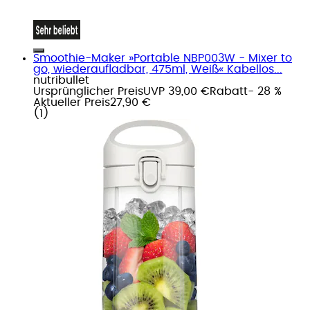
Smoothie-Maker »Portable NBP003W - Mixer to
go, wiederaufladbar, 475ml, Weiß« Kabellos...
nutribullet
Ursprünglicher Preis
UVP 39,00 €
Rabatt
- 28 %
Aktueller Preis
27,90 €
(
1
)