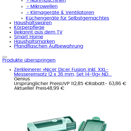
﹢
Nähmaschinen
﹢
Mikrowellen
﹢
Klimageräte & Ventilatoren
Küchengeräte für Selbstgemachtes
Haushaltswaren
Körperpflege
Bekannt aus dem TV
Smart Home
Haushaltsmarken
Pfandflaschen Aufbewahrung
Produkte überspringen
Zerkleinerer »Nicer Dicer Fusion inkl. XXL-
Messereinsatz 12 x 36 mm, Set 14-tlg« ND...
Genius
Ursprünglicher Preis
UVP 112,85 €
Rabatt
- 63,86 €
Aktueller Preis
48,99 €