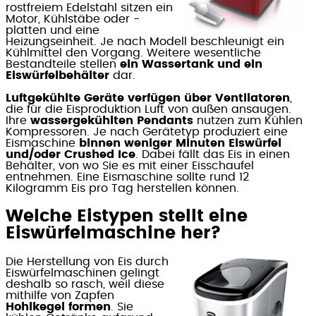
rostfreiem Edelstahl sitzen ein
Motor, Kühlstäbe oder -
platten und eine
Heizungseinheit. Je nach Modell beschleunigt ein
Kühlmittel den Vorgang. Weitere wesentliche
Bestandteile stellen
ein Wassertank und ein
Eiswürfelbehälter
dar.
Luftgekühlte Geräte verfügen über Ventilatoren
,
die für die Eisproduktion Luft von außen ansaugen.
Ihre
wassergekühlten Pendants
nutzen zum Kühlen
Kompressoren. Je nach Gerätetyp produziert eine
Eismaschine
binnen weniger Minuten Eiswürfel
und/oder Crushed Ice
. Dabei fällt das Eis in einen
Behälter, von wo Sie es mit einer Eisschaufel
entnehmen. Eine Eismaschine sollte rund 12
Kilogramm Eis pro Tag herstellen können.
Welche Eistypen stellt eine
Eiswürfelmaschine her?
Die Herstellung von Eis durch
Eiswürfelmaschinen gelingt
deshalb so rasch, weil diese
mithilfe von Zapfen
Hohlkegel formen
. Sie