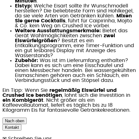
Minuten
.
Eistyp:
Welche Eisart sollte Ihr Wunschmodell
herstellen? Die beliebteste Form sind Hohlkegel,
da sie viele Arten von Getränken kühlen.
Mixen
Sie gerne Cocktails
, führt für Caipirinha, Mojito
& Co. kein Weg an Crushed Ice vorbei.
Weitere Ausstattungsmerkmale:
Bietet das
Gerät Wahlmöglichkeiten zwischen
zwei
Eiswürfelgrößen
? Besitzt es ein
Entkalkungsprogramm, eine Timer-Funktion und
ein gut lesbares Display mit Anzeige des
Wasserstands?
Zubehör:
Was ist im Lieferumfang enthalten?
Dabei kann es sich um eine Eisschaufel und
einen Messbecher handeln. Bei wassergekühlten
Eismaschinen gehören auch ein Schlauch, ein
Verbindungsstück und ein Stöpsel dazu.
Ein Tipp: Wenn Sie
regelmäßig Eiswürfel und
Crushed Ice benötigen
, lohnt sich die Investition in
ein Kombigerät
. Nicht größer als ein
Kaffeevollautomat, liefert es täglich bis zu 18
Kilogramm Eis für fantasievolle Getränkekreationen.
Nach oben
Kontakt
✉
Schreiben Sie uns