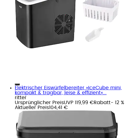
Elektrischer Eiswürfelbereiter »IceCube mini,
kompakt & tragbar, leise & effizient«...
ritter
Ursprünglicher Preis
UVP 119,99 €
Rabatt
- 12 %
Aktueller Preis
104,41 €