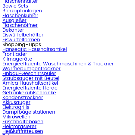
Flaschenhalter
Bowle Sets
Bierzapfanlagen
Flaschenkühler
Ausgießer
Flaschenöffner
Dekanter
Eiswürfelbehälter
Eiswürfelformen
Shopping-Tipps
Hanseatic Haushaltsartikel
Frontlader
Klimageräte
Energieeffiziente Waschmaschinen & Trockner
Wärmepumpentrockner
Einbau-Geschirrspüler
Staubsauger mit Beutel
Amica Haushaltsartikel
Energieeffiziente Herde
Getränkekühlschränke
Kondenstrockner
Akkusauger
Elektrogrills
Dampfbügelstationen
Mikrowellen
Frischhalteboxen
Elektrorasierer
Heißluftfritteusen