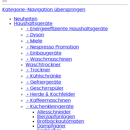
Kategorie-Navigation überspringen
Neuheiten
Haushaltsgeräte
﹢
Energieeffiziente Haushaltsgeräte
﹢
Dyson
﹢
Miele
﹢
Nespresso Promotion
﹢
Einbaugeräte
﹢
Waschmaschinen
Waschtrockner
﹢
Trockner
﹢
Kühlschränke
﹢
Gefriergeräte
﹢
Geschirrspüler
﹢
Herde & Kochfelder
﹢
Kaffeemaschinen
﹣
Küchenkleingeräte
Allesschneider
Bierzapfanlagen
Brotbackautomaten
Dampfgarer