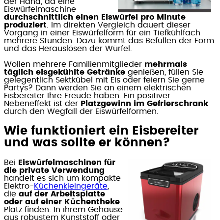
der Hand, da eine
Eiswürfelmaschine
durchschnittlich einen Eiswürfel pro Minute
produziert
. Im direkten Vergleich dauert dieser
Vorgang in einer Eiswürfelform für ein Tiefkühlfach
mehrere Stunden. Dazu kommt das Befüllen der Form
und das Herauslösen der Würfel.
Wollen mehrere Familienmitglieder
mehrmals
täglich eisgekühlte Getränke
genießen, füllen Sie
gelegentlich Sektkübel mit Eis oder feiern Sie gerne
Partys? Dann werden Sie an einem elektrischen
Eisbereiter Ihre Freude haben. Ein positiver
Nebeneffekt ist der
Platzgewinn im Gefrierschrank
durch den Wegfall der Eiswürfelformen.
Wie funktioniert ein Eisbereiter
und was sollte er können?
Bei
Eiswürfelmaschinen für
die private Verwendung
handelt es sich um kompakte
Elektro-
Küchenkleingeräte
,
die
auf der Arbeitsplatte
oder auf einer Küchentheke
Platz finden. In ihrem Gehäuse
aus robustem Kunststoff oder