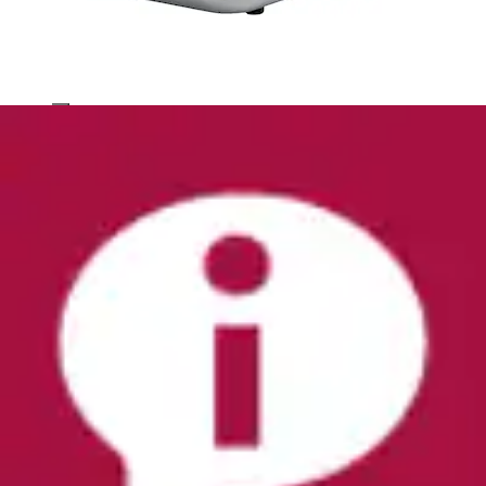
Elektrischer Eiswürfelbereiter »3401 CASO IceChef
Compact« 3401 CASO IceChef Compact
Caso
Ursprünglicher Preis
UVP 199,99 €
Rabatt
- 100,99
€
Aktueller Preis
99,00 €
(
1
)