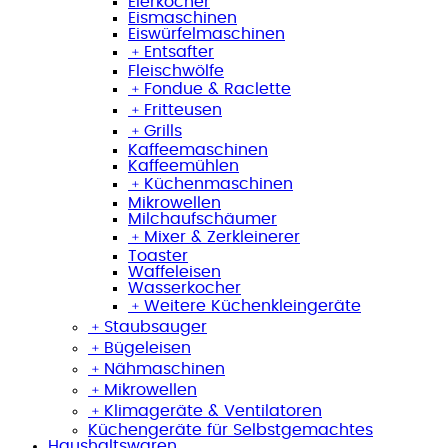
Eierkocher
Eismaschinen
Eiswürfelmaschinen
﹢
Entsafter
Fleischwölfe
﹢
Fondue & Raclette
﹢
Fritteusen
﹢
Grills
Kaffeemaschinen
Kaffeemühlen
﹢
Küchenmaschinen
Mikrowellen
Milchaufschäumer
﹢
Mixer & Zerkleinerer
Toaster
Waffeleisen
Wasserkocher
﹢
Weitere Küchenkleingeräte
﹢
Staubsauger
﹢
Bügeleisen
﹢
Nähmaschinen
﹢
Mikrowellen
﹢
Klimageräte & Ventilatoren
Küchengeräte für Selbstgemachtes
Haushaltswaren