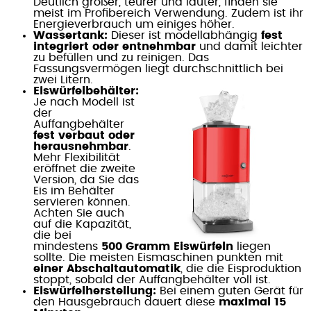
Deutlich größer, teurer und lauter, finden sie
meist im Profibereich Verwendung. Zudem ist ihr
Energieverbrauch um einiges höher.
Wassertank:
Dieser ist modellabhängig
fest
integriert oder entnehmbar
und damit leichter
zu befüllen und zu reinigen. Das
Fassungsvermögen liegt durchschnittlich bei
zwei Litern.
Eiswürfelbehälter:
Je nach Modell ist
der
Auffangbehälter
fest verbaut oder
herausnehmbar
.
Mehr Flexibilität
eröffnet die zweite
Version, da Sie das
Eis im Behälter
servieren können.
Achten Sie auch
auf die Kapazität,
die bei
mindestens
500 Gramm Eiswürfeln
liegen
sollte. Die meisten Eismaschinen punkten mit
einer Abschaltautomatik
, die die Eisproduktion
stoppt, sobald der Auffangbehälter voll ist.
Eiswürfelherstellung:
Bei einem guten Gerät für
den Hausgebrauch dauert diese
maximal 15