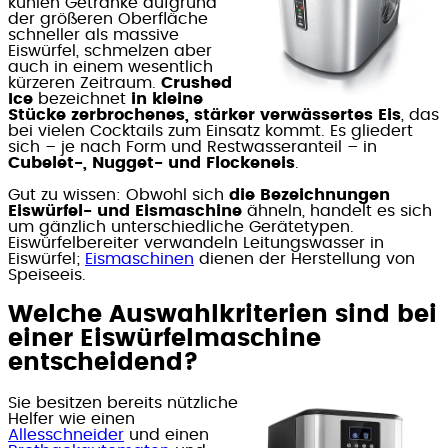
kühlen Getränke aufgrund
der größeren Oberfläche
schneller als massive
Eiswürfel, schmelzen aber
auch in einem wesentlich
kürzeren Zeitraum.
Crushed
Ice
bezeichnet
in kleine
Stücke zerbrochenes, stärker verwässertes Eis
, das
bei vielen Cocktails zum Einsatz kommt. Es gliedert
sich – je nach Form und Restwasseranteil – in
Cubelet-, Nugget- und Flockeneis
.
Gut zu wissen: Obwohl sich
die Bezeichnungen
Eiswürfel- und Eismaschine
ähneln, handelt es sich
um gänzlich unterschiedliche Gerätetypen.
Eiswürfelbereiter verwandeln Leitungswasser in
Eiswürfel;
Eismaschinen
dienen der Herstellung von
Speiseeis.
Welche Auswahlkriterien sind bei
einer Eiswürfelmaschine
entscheidend?
Sie besitzen bereits nützliche
Helfer wie einen
Allesschneider
und einen