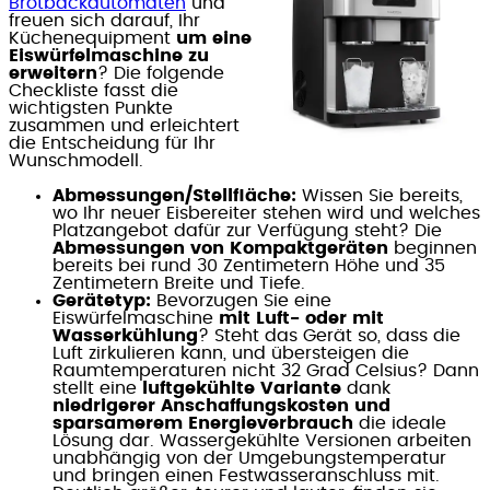
Brotbackautomaten
und
freuen sich darauf, Ihr
Küchenequipment
um eine
Eiswürfelmaschine zu
erweitern
? Die folgende
Checkliste fasst die
wichtigsten Punkte
zusammen und erleichtert
die Entscheidung für Ihr
Wunschmodell.
Abmessungen/Stellfläche:
Wissen Sie bereits,
wo Ihr neuer Eisbereiter stehen wird und welches
Platzangebot dafür zur Verfügung steht? Die
Abmessungen von Kompaktgeräten
beginnen
bereits bei rund 30 Zentimetern Höhe und 35
Zentimetern Breite und Tiefe.
Gerätetyp:
Bevorzugen Sie eine
Eiswürfelmaschine
mit Luft- oder mit
Wasserkühlung
? Steht das Gerät so, dass die
Luft zirkulieren kann, und übersteigen die
Raumtemperaturen nicht 32 Grad Celsius? Dann
stellt eine
luftgekühlte Variante
dank
niedrigerer Anschaffungskosten und
sparsamerem Energieverbrauch
die ideale
Lösung dar. Wassergekühlte Versionen arbeiten
unabhängig von der Umgebungstemperatur
und bringen einen Festwasseranschluss mit.