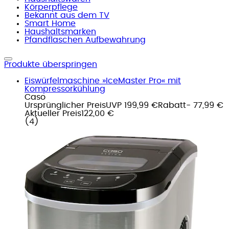
Körperpflege
Bekannt aus dem TV
Smart Home
Haushaltsmarken
Pfandflaschen Aufbewahrung
Produkte überspringen
Eiswürfelmaschine »IceMaster Pro« mit
Kompressorkühlung
Caso
Ursprünglicher Preis
UVP 199,99 €
Rabatt
- 77,99 €
Aktueller Preis
122,00 €
(
4
)