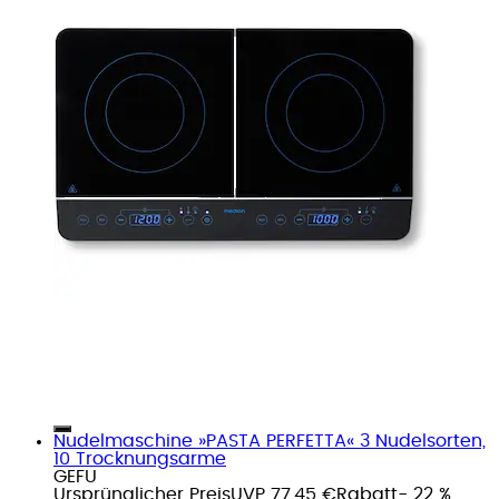
Nudelmaschine »PASTA PERFETTA« 3 Nudelsorten,
10 Trocknungsarme
GEFU
Ursprünglicher Preis
UVP 77,45 €
Rabatt
- 22 %