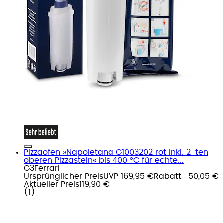
Pizzaofen »Napoletana G1003202 rot inkl. 2-ten
oberen Pizzastein« bis 400 °C für echte...
G3Ferrari
Ursprünglicher Preis
UVP 169,95 €
Rabatt
- 50,05 €
Aktueller Preis
119,90 €
(
1
)