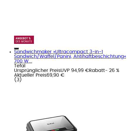
Sandwichmaker »Ultracompact 3-in-1
Sandwich/Waffel/Panini, Antihaftbeschichtung«
700 W...
Tefal
Ursprünglicher Preis
UVP 94,99 €
Rabatt
- 26 %
Aktueller Preis
69,90 €
(
3
)