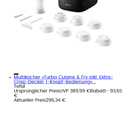
Multikocher »Turbo Cuisine & Fry inkl. Extra-
Crisp-Deckel, 1-Knopf-Bedienung«...
Tefal
Ursprünglicher Preis
UVP 389,99 €
Rabatt
- 93,65
€
Aktueller Preis
296,34 €