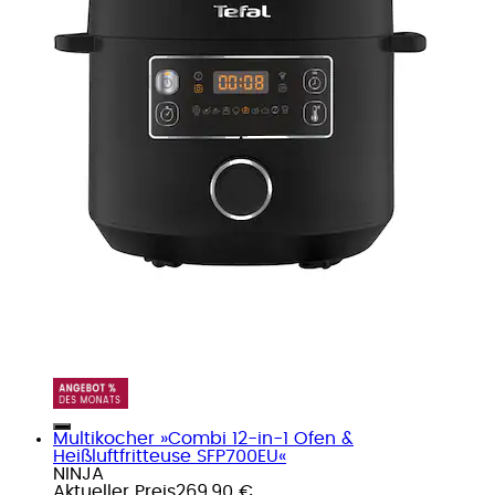
Multikocher »Combi 12-in-1 Ofen &
Heißluftfritteuse SFP700EU«
NINJA
Aktueller Preis
269,90 €