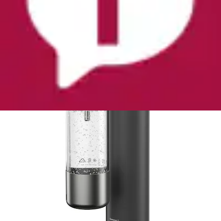
WMF
Ursprünglicher Preis
UVP 229,00 €
Rabatt
- 72,01 €
Aktueller Preis
156,99 €