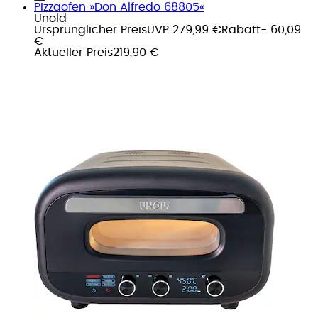
Pizzaofen »Don Alfredo 68805«
Unold
Ursprünglicher Preis
UVP 279,99 €
Rabatt
- 60,09
€
Aktueller Preis
219,90 €