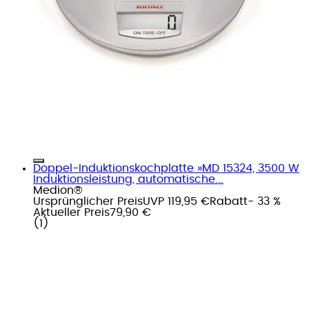
Doppel-Induktionskochplatte »MD 15324, 3500 W
Induktionsleistung, automatische...
Medion®
Ursprünglicher Preis
UVP 119,95 €
Rabatt
- 33 %
Aktueller Preis
79,90 €
(
1
)