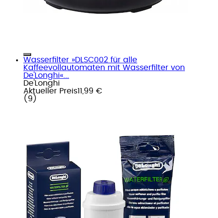
Wasserfilter »DLSC002 für alle
Kaffeevollautomaten mit Wasserfilter von
De'Longhi«...
De'Longhi
Aktueller Preis
11,99 €
(
9
)