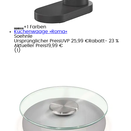
+
Farben
Küchenwaage »Roma«
Soehnle
Ursprünglicher Preis
UVP 25,99 €
Rabatt
- 23 %
Aktueller Preis
19,99 €
(
1
)