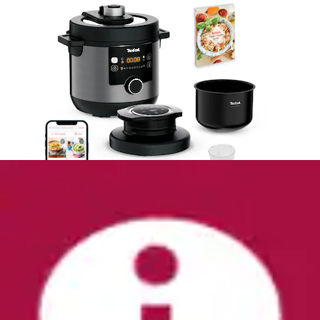
Wassersprudler »Element One« 3 Sprudelgrade,
vollautomatisches Sprudeln, Cromargan...