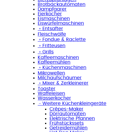
Brotbackautomaten
Dampfgarer
Eierkocher
Eismaschinen
Eiswürfelmaschinen
﹢
Entsafter
Fleischwölfe
﹢
Fondue & Raclette
﹢
Fritteusen
﹢
Grills
Kaffeemaschinen
Kaffeemühlen
﹢
Küchenmaschinen
Mikrowellen
Milchaufschäumer
﹢
Mixer & Zerkleinerer
Toaster
Waffeleisen
Wasserkocher
﹣
Weitere Küchenkleingeräte
Crêpes-Maker
Dörrautomaten
Elektrische Pfannen
Frühstückssets
Getreidemühlen