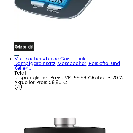
Multikocher »Turbo Cuisine inkl.
Dampfgareinsatz, Messbecher, Reislöffel und
Kelle«...
Tefal
Ursprünglicher Preis
UVP 199,99 €
Rabatt
- 20 %
Aktueller Preis
159,90 €
(
4
)