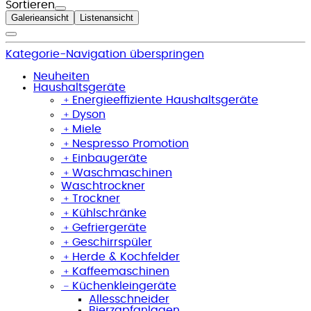
Sortieren
Galerieansicht
Listenansicht
Kategorie-Navigation überspringen
Neuheiten
Haushaltsgeräte
﹢
Energieeffiziente Haushaltsgeräte
﹢
Dyson
﹢
Miele
﹢
Nespresso Promotion
﹢
Einbaugeräte
﹢
Waschmaschinen
Waschtrockner
﹢
Trockner
﹢
Kühlschränke
﹢
Gefriergeräte
﹢
Geschirrspüler
﹢
Herde & Kochfelder
﹢
Kaffeemaschinen
﹣
Küchenkleingeräte
Allesschneider
Bierzapfanlagen