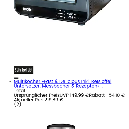
Multikocher »Fast & Delicious inkl. Reislöffel,
Untersetzer, Messbecher & Rezepten«...
Tefal
Ursprünglicher Preis
UVP 149,99 €
Rabatt
- 54,10 €
Aktueller Preis
95,89 €
(
2
)