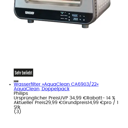
Wasserfilter »AquaClean CA6903/22«
AquaClean, Doppelpack
Philips
Ursprünglicher Preis
UVP 34,99 €
Rabatt
- 14 %
Aktueller Preis
29,99 €
Grundpreis
14,99 €
pro
/
1
Stk
(
3
)