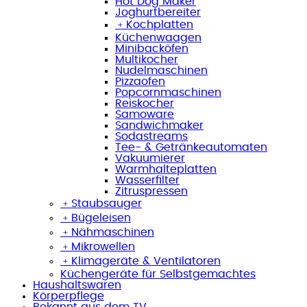
Hot Dog Maker
Joghurtbereiter
﹢
Kochplatten
Küchenwaagen
Minibacköfen
Multikocher
Nudelmaschinen
Pizzaofen
Popcornmaschinen
Reiskocher
Samoware
Sandwichmaker
Sodastreams
Tee- & Getränkeautomaten
Vakuumierer
Warmhalteplatten
Wasserfilter
Zitruspressen
﹢
Staubsauger
﹢
Bügeleisen
﹢
Nähmaschinen
﹢
Mikrowellen
﹢
Klimageräte & Ventilatoren
Küchengeräte für Selbstgemachtes
Haushaltswaren
Körperpflege
Bekannt aus dem TV