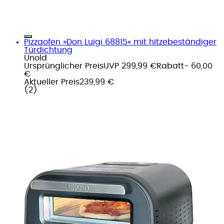
Pizzaofen »Don Luigi 68815« mit hitzebeständiger
Türdichtung
Unold
Ursprünglicher Preis
UVP 299,99 €
Rabatt
- 60,00
€
Aktueller Preis
239,99 €
(
2
)