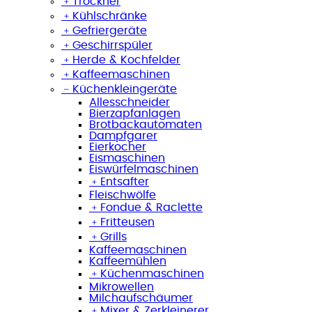
﹢
Trockner
﹢
Kühlschränke
﹢
Gefriergeräte
﹢
Geschirrspüler
﹢
Herde & Kochfelder
﹢
Kaffeemaschinen
﹣
Küchenkleingeräte
Allesschneider
Bierzapfanlagen
Brotbackautomaten
Dampfgarer
Eierkocher
Eismaschinen
Eiswürfelmaschinen
﹢
Entsafter
Fleischwölfe
﹢
Fondue & Raclette
﹢
Fritteusen
﹢
Grills
Kaffeemaschinen
Kaffeemühlen
﹢
Küchenmaschinen
Mikrowellen
Milchaufschäumer
﹢
Mixer & Zerkleinerer