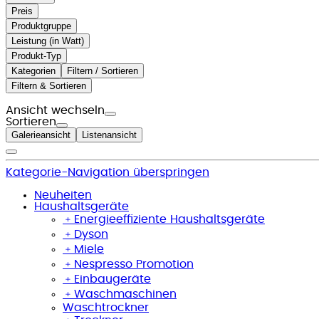
Preis
Produktgruppe
Leistung (in Watt)
Produkt-Typ
Kategorien
Filtern / Sortieren
Filtern & Sortieren
Ansicht wechseln
Sortieren
Galerieansicht
Listenansicht
Kategorie-Navigation überspringen
Neuheiten
Haushaltsgeräte
﹢
Energieeffiziente Haushaltsgeräte
﹢
Dyson
﹢
Miele
﹢
Nespresso Promotion
﹢
Einbaugeräte
﹢
Waschmaschinen
Waschtrockner