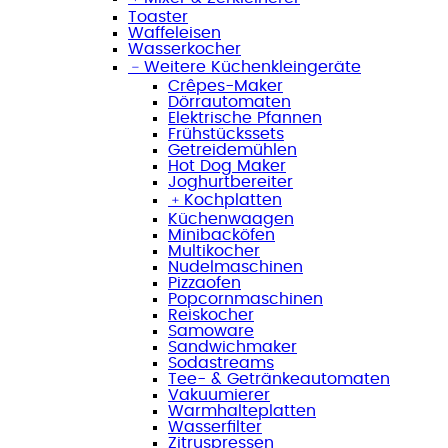
Toaster
Waffeleisen
Wasserkocher
﹣
Weitere Küchenkleingeräte
Crêpes-Maker
Dörrautomaten
Elektrische Pfannen
Frühstückssets
Getreidemühlen
Hot Dog Maker
Joghurtbereiter
﹢
Kochplatten
Küchenwaagen
Minibacköfen
Multikocher
Nudelmaschinen
Pizzaofen
Popcornmaschinen
Reiskocher
Samoware
Sandwichmaker
Sodastreams
Tee- & Getränkeautomaten
Vakuumierer
Warmhalteplatten
Wasserfilter
Zitruspressen