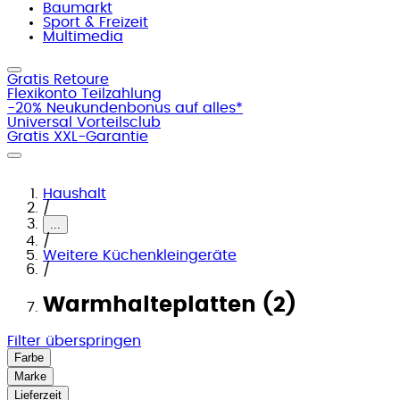
Baumarkt
Sport & Freizeit
Multimedia
Gratis Retoure
Flexikonto Teilzahlung
-20% Neukundenbonus auf alles*
Universal Vorteilsclub
Gratis XXL-Garantie
Haushalt
/
...
/
Weitere Küchenkleingeräte
/
Warmhalteplatten (2)
Filter überspringen
Farbe
Marke
Lieferzeit