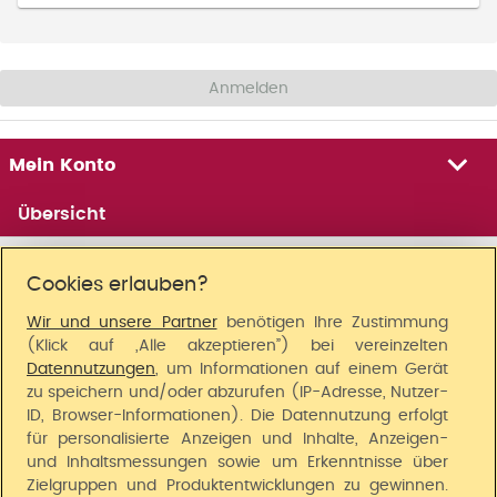
Anmelden
M
e
Mein Konto
i
n
Übersicht
K
o
Meine persönlichen Daten
n
Cookies erlauben?
t
Meine Bestellungen und Lieferungen
o
Wir und unsere Partner
benötigen Ihre Zustimmung
N
(Klick auf „Alle akzeptieren”) bei vereinzelten
Meine Buchungen
a
Datennutzungen
, um Informationen auf einem Gerät
v
zu speichern und/oder abzurufen (IP-Adresse, Nutzer-
Mein Adressbuch
i
ID, Browser-Informationen). Die Datennutzung erfolgt
g
für personalisierte Anzeigen und Inhalte, Anzeigen-
a
und Inhaltsmessungen sowie um Erkenntnisse über
t
i
Zielgruppen und Produktentwicklungen zu gewinnen.