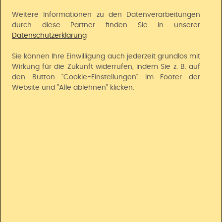
Weitere Informationen zu den Datenverarbeitungen
Auszeichnungen
durch diese Partner finden Sie in unserer
Datenschutzerklärung
Über Uns
Sie können Ihre Einwilligung auch jederzeit grundlos mit
Wirkung für die Zukunft widerrufen, indem Sie z. B. auf
Widerruf
den Button "Cookie-Einstellungen" im Footer der
Website und "Alle ablehnen" klicken.
Datenschutz
|
Cookie-Einstellungen
|
Barrierefreiheit
|
Barriere
melden
|
AGB
|
Widerrufsrecht
|
Impressum
Preisangaben inkl. gesetzl. MwSt. und zzgl.
Service- & Versandkosten
.
© Universal Versand, A-5071 Wals-Siezenheim
Crafted with ❤️ by
empiriecom