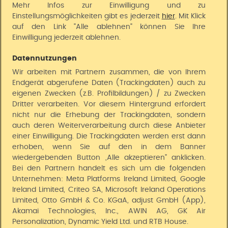
Kontakt
o
Mehr Infos zur Einwilligung und zu
n
Einstellungsmöglichkeiten gibt es jederzeit
hier
. Mit Klick
ü
auf den Link "Alle ablehnen" können Sie Ihre
Vorteile bei Universal
b
Einwilligung jederzeit ablehnen.
e
Lieferung
r
Datennutzungen
s
Wir arbeiten mit Partnern zusammen, die von Ihrem
p
Unsere Zahlarten
Endgerät abgerufene Daten (Trackingdaten) auch zu
r
eigenen Zwecken (z.B. Profilbildungen) / zu Zwecken
i
Universal App
Dritter verarbeiten. Vor diesem Hintergrund erfordert
n
nicht nur die Erhebung der Trackingdaten, sondern
g
auch deren Weiterverarbeitung durch diese Anbieter
e
einer Einwilligung. Die Trackingdaten werden erst dann
n
erhoben, wenn Sie auf den in dem Banner
wiedergebenden Button „Alle akzeptieren” anklicken.
Universal folgen
Bei den Partnern handelt es sich um die folgenden
Unternehmen: Meta Platforms Ireland Limited, Google
jö Bonus Club
Ireland Limited, Criteo SA, Microsoft Ireland Operations
Limited, Otto GmbH & Co. KGaA, adjust GmbH (App),
Akamai Technologies, Inc., AWIN AG, GK Air
Studentenrabatt
Personalization, Dynamic Yield Ltd. und RTB House.