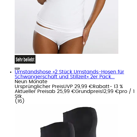
Umstandshose »2 Stück Umstands-Hosen für
Schwangerschaft und Stillzeit« 2er Pack...
Neun Monate
Ursprünglicher Preis
UVP 29,99 €
Rabatt
- 13 %
Aktueller Preis
ab
25,99 €
Grundpreis
12,99 €
pro
/
1
Stk
(
16
)