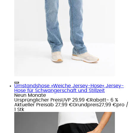
Umstandshose »Weiche Jersey-Hose« Jersey-
Hose für Schwangerschaft und Stillzeit
Neun Monate
Ursprünglicher Preis
UVP 29,99 €
Rabatt
- 6 %
Aktueller Preis
ab
27,99 €
Grundpreis
27,99 €
pro
/
1 Stk