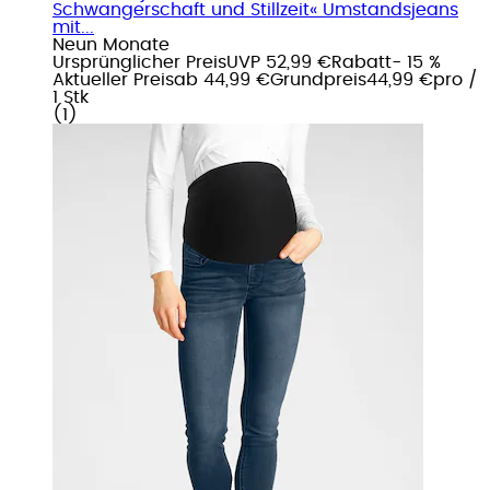
Schwangerschaft und Stillzeit« Umstandsjeans
mit...
Neun Monate
Ursprünglicher Preis
UVP 52,99 €
Rabatt
- 15 %
Aktueller Preis
ab
44,99 €
Grundpreis
44,99 €
pro
/
1 Stk
(
1
)