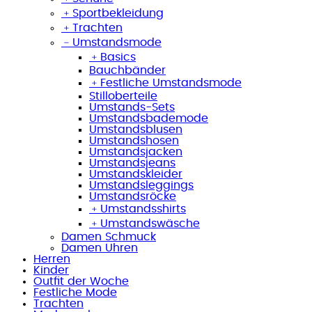
﹢
Sportbekleidung
﹢
Trachten
﹣
Umstandsmode
﹢
Basics
Bauchbänder
﹢
Festliche Umstandsmode
Stilloberteile
Umstands-Sets
Umstandsbademode
Umstandsblusen
Umstandshosen
Umstandsjacken
Umstandsjeans
Umstandskleider
Umstandsleggings
Umstandsröcke
﹢
Umstandsshirts
﹢
Umstandswäsche
Damen Schmuck
Damen Uhren
Herren
Kinder
Outfit der Woche
Festliche Mode
Trachten