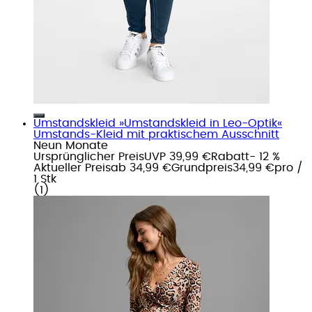
Umstandskleid »Umstandskleid in Leo-Optik«
Umstands-Kleid mit praktischem Ausschnitt
Neun Monate
Ursprünglicher Preis
UVP 39,99 €
Rabatt
- 12 %
Aktueller Preis
ab
34,99 €
Grundpreis
34,99 €
pro
/
1 Stk
(
1
)