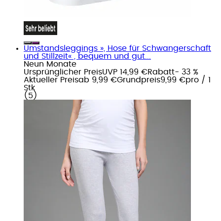
Umstandsleggings », Hose für Schwangerschaft
und Stillzeit« , bequem und gut...
Neun Monate
Ursprünglicher Preis
UVP 14,99 €
Rabatt
- 33 %
Aktueller Preis
ab
9,99 €
Grundpreis
9,99 €
pro
/
1
Stk
(
5
)