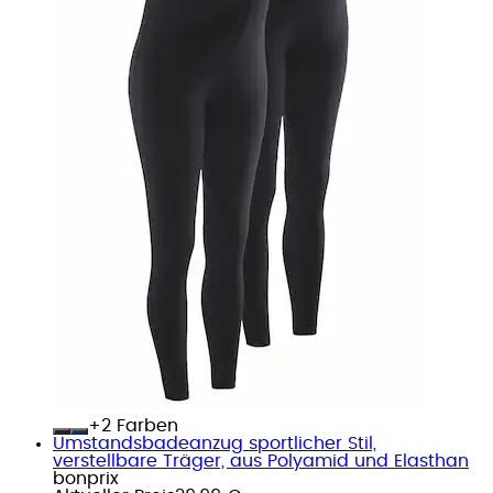
+
Farben
Umstandsbadeanzug sportlicher Stil,
verstellbare Träger, aus Polyamid und Elasthan
bonprix