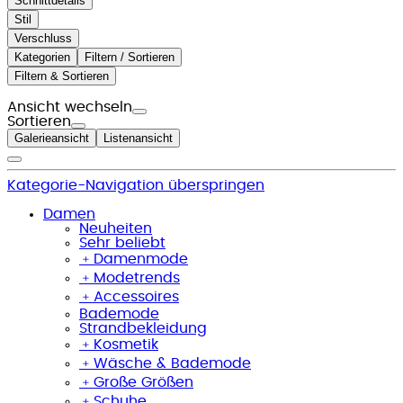
Schnittdetails
Stil
Verschluss
Kategorien
Filtern / Sortieren
Filtern & Sortieren
Ansicht wechseln
Sortieren
Galerieansicht
Listenansicht
Kategorie-Navigation überspringen
Damen
Neuheiten
Sehr beliebt
﹢
Damenmode
﹢
Modetrends
﹢
Accessoires
Bademode
Strandbekleidung
﹢
Kosmetik
﹢
Wäsche & Bademode
﹢
Große Größen
﹢
Schuhe