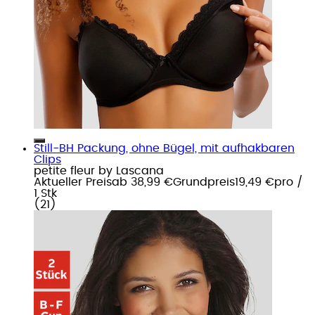
Still-BH Packung, ohne Bügel, mit aufhakbaren
Clips
petite fleur by Lascana
Aktueller Preis
ab
38,99 €
Grundpreis
19,49 €
pro
/
1 Stk
(
21
)