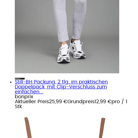
Still-BH Packung, 2 tlg. im praktischen
Doppelpack, mit Clip-Verschluss zum
einfachen...
bonprix
Aktueller Preis
25,99 €
Grundpreis
12,99 €
pro
/
1
Stk