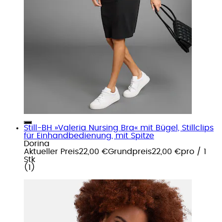
Still-BH »Valeria Nursing Bra« mit Bügel, Stillclips
für Einhandbedienung, mit Spitze
Dorina
Aktueller Preis
22,00 €
Grundpreis
22,00 €
pro
/
1
Stk
(
1
)