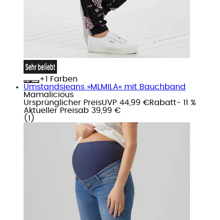
+
Farben
Umstandsjeans »MLMILA« mit Bauchband
Mamalicious
Ursprünglicher Preis
UVP 44,99 €
Rabatt
- 11 %
Aktueller Preis
ab
39,99 €
(
1
)