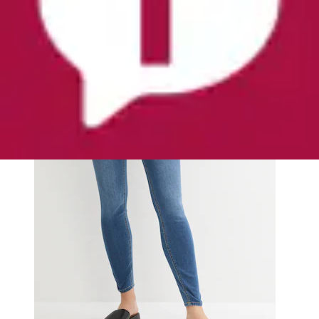
bonprix
Ursprünglicher Preis
UVP 34,99 €
Rabatt
- 14 %
Aktueller Preis
29,99 €