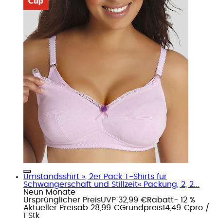
Umstandsshirt », 2er Pack T-Shirts für
Schwangerschaft und Stillzeit« Packung, 2, 2...
Neun Monate
Ursprünglicher Preis
UVP 32,99 €
Rabatt
- 12 %
Aktueller Preis
ab
28,99 €
Grundpreis
14,49 €
pro
/
1 Stk