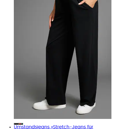
Umstandsjeans »Stretch-Jeans für