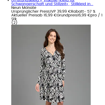
Umstandskleid », Viskose-Kleid für
Schwangerschaft und Stillzeit« , Stillkleid in...
Neun Monate
Ursprünglicher Preis
UVP 39,99 €
Rabatt
- 57 %
Aktueller Preis
ab
16,99 €
Grundpreis
16,99 €
pro
/
1
Stk
(
2
)