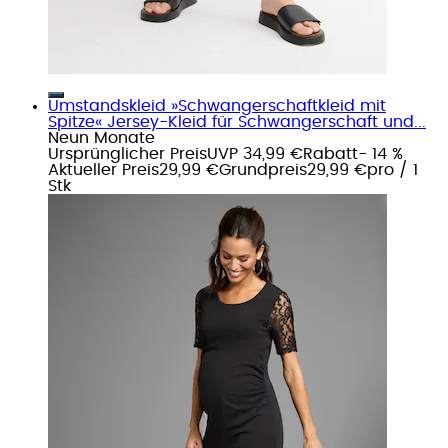
Umstandskleid »Schwangerschaftkleid mit
Spitze« Jersey-Kleid für Schwangerschaft und...
Neun Monate
Ursprünglicher Preis
UVP 34,99 €
Rabatt
- 14 %
Aktueller Preis
29,99 €
Grundpreis
29,99 €
pro
/
1
Stk