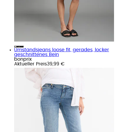
Umstandsjeans loose fit, gerades, locker
geschnittenes Bein
bonprix
Aktueller Preis
39,99 €