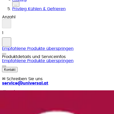
...
Privileg Kühlen & Gefrieren
Anzahl
1
Empfohlene Produkte überspringen
Produktdetails und Serviceinfos
Empfohlene Produkte überspringen
Kontakt
✉
Schreiben Sie uns
service@universal.at
☏
Rufen Sie uns an
0662 - 4485-8
täglich von 07.00 bis 22.00 Uhr
Vorteile bei Universal