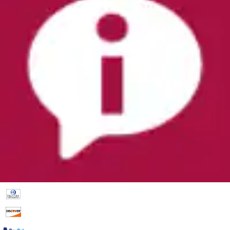
Universal Vorteilsclub
Flexikonto Teilzahlung
30 Tage Rückgaberecht
GRATIS 3 Jahre XXL-Garantie
Lieferung
Gratis Paketversand ab 75€ Bestellwert
Speditionslieferung 39,99
€
GRATISLIEFERUNG mit dem Universal Vorteilsclub
Gratis Versand an einen Hermes PaketShop Ihrer
Wahl – ohne Mindestbestellwert
Unsere Zahlarten