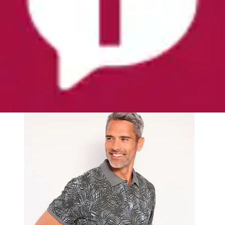
+
Farben
Poloshirt »Poloshirt Halbarm« 1 Stk.
Classic
Aktueller Preis
23,00 €