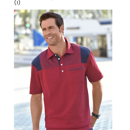
(
1
)