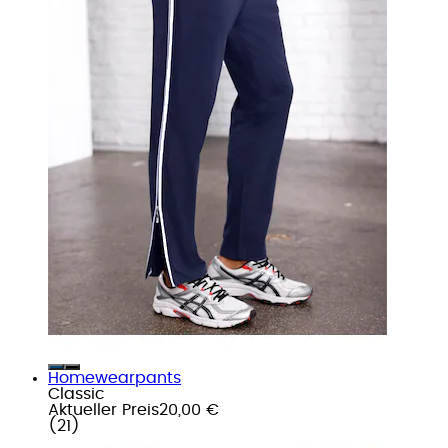
Homewearpants
Classic
Aktueller Preis
20,00 €
(
21
)