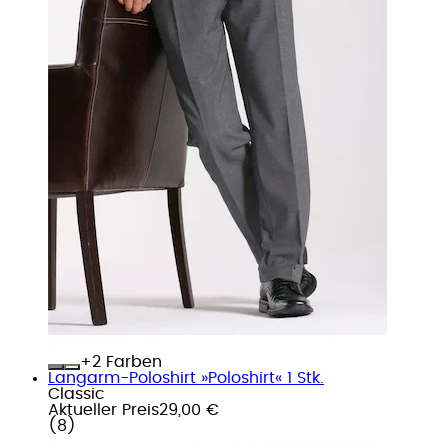
+
Farben
Langarm-Poloshirt »Poloshirt« 1 Stk.
Classic
Aktueller Preis
29,00 €
(
8
)