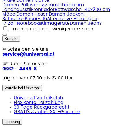
Artikel
Damen Mäntel
Damen Pullover
Esszimmerbänke im
Landhausstil
Frontlader
Bettwäsche 140x200 cm
Möbel
Damen Hosen
Damen Jacken
Schränke
iPhones 16
Alternative Heizungen
17 Zoll Notebooks
Klimageräte
Damen Jeans
... mehr anzeigen
... weniger anzeigen
Kontakt
✉
Schreiben Sie uns
service@universal.at
☏
Rufen Sie uns an
0662 - 4485-8
täglich von 07.00 bis 22.00 Uhr
Vorteile bei Universal
Universal Vorteilsclub
Flexikonto Teilzahlung
30 Tage Rückgaberecht
GRATIS 3 Jahre XXL-Garantie
Lieferung