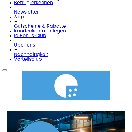
Betrug erkennen
+
Newsletter
App
+
Gutscheine & Rabatte
Kundenkonto anlegen
jö Bonus Club
+
Über uns
+
Nachhaltigkeit
Vorteilsclub