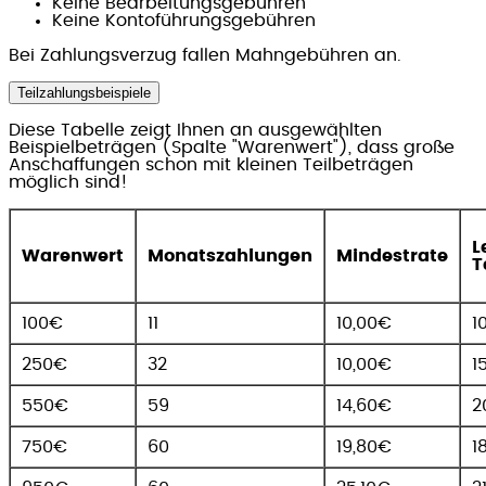
Keine Bearbeitungsgebühren
Keine Kontoführungsgebühren
Bei Zahlungsverzug fallen Mahngebühren an.
Teilzahlungsbeispiele
Diese Tabelle zeigt Ihnen an ausgewählten
Beispielbeträgen (Spalte "Warenwert"), dass große
Anschaffungen schon mit kleinen Teilbeträgen
möglich sind!
L
Warenwert
Monatszahlungen
Mindestrate
T
100€
11
10,00€
1
250€
32
10,00€
1
550€
59
14,60€
2
750€
60
19,80€
1