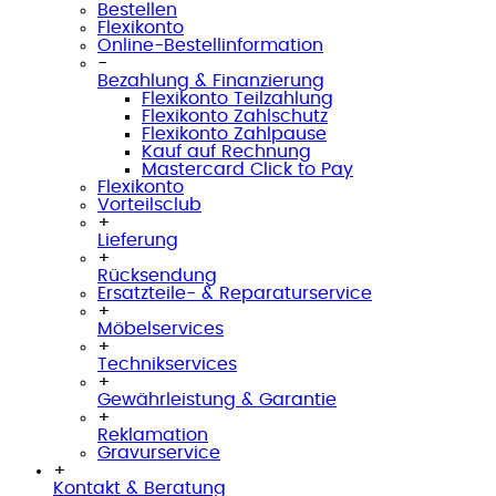
Bestellen
Flexikonto
Online-Bestellinformation
-
Bezahlung & Finanzierung
Flexikonto Teilzahlung
Flexikonto Zahlschutz
Flexikonto Zahlpause
Kauf auf Rechnung
Mastercard Click to Pay
Flexikonto
Vorteilsclub
+
Lieferung
+
Rücksendung
Ersatzteile- & Reparaturservice
+
Möbelservices
+
Technikservices
+
Gewährleistung & Garantie
+
Reklamation
Gravurservice
+
Kontakt & Beratung