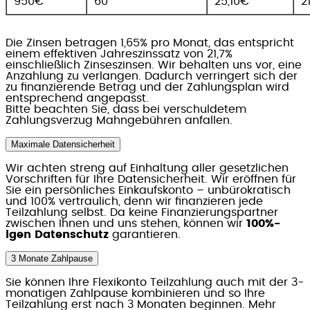
950€
60
25,10€
2
Die Zinsen betragen 1,65% pro Monat, das entspricht
einem effektiven Jahreszinssatz von 21,7%
einschließlich Zinseszinsen. Wir behalten uns vor, eine
Anzahlung zu verlangen. Dadurch verringert sich der
zu finanzierende Betrag und der Zahlungsplan wird
entsprechend angepasst.
Bitte beachten Sie, dass bei verschuldetem
Zahlungsverzug Mahngebühren anfallen.
Maximale Datensicherheit
Wir achten streng auf Einhaltung aller gesetzlichen
Vorschriften für Ihre Datensicherheit. Wir eröffnen für
Sie ein persönliches Einkaufskonto – unbürokratisch
und 100% vertraulich, denn wir finanzieren jede
Teilzahlung selbst. Da keine Finanzierungspartner
zwischen Ihnen und uns stehen, können wir
100%-
igen Datenschutz
garantieren.
3 Monate Zahlpause
Sie können Ihre Flexikonto Teilzahlung auch mit der 3-
monatigen Zahlpause kombinieren und so Ihre
Teilzahlung erst nach 3 Monaten beginnen. Mehr