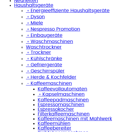
Neuheiten
Haushaltsgeräte
﹢
Energieeffiziente Haushaltsgeräte
﹢
Dyson
﹢
Miele
﹢
Nespresso Promotion
﹢
Einbaugeräte
﹢
Waschmaschinen
Waschtrockner
﹢
Trockner
﹢
Kühlschränke
﹢
Gefriergeräte
﹢
Geschirrspüler
﹢
Herde & Kochfelder
﹣
Kaffeemaschinen
Kaffeevollautomaten
﹢
Kapselmaschinen
Kaffeepadmaschinen
Espressomaschinen
Espressokocher
Filterkaffeemaschinen
Kaffeemaschinen mit Mahlwerk
Kaffeemühlen
Kaffeebereiter