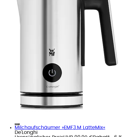
Milchaufschäumer »EMF3.M LatteMix«
De'Longhi