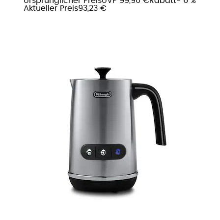
Ursprünglicher Preis
UVP 99,90 €
Rabatt
- 6 %
Aktueller Preis
93,23 €