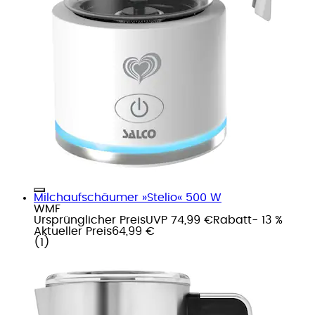
Milchaufschäumer »Stelio« 500 W
WMF
Ursprünglicher Preis
UVP 74,99 €
Rabatt
- 13 %
Aktueller Preis
64,99 €
(
1
)