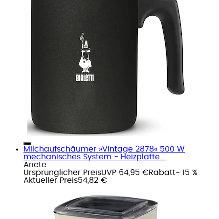
Milchaufschäumer »Vintage 2878« 500 W
mechanisches System - Heizplatte...
Ariete
Ursprünglicher Preis
UVP 64,95 €
Rabatt
- 15 %
Aktueller Preis
54,82 €