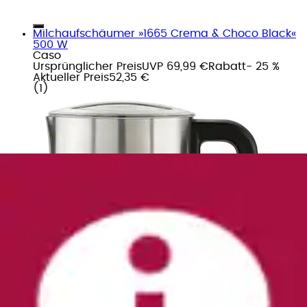
Milchaufschäumer »1665 Crema & Choco Black«
500 W
Caso
Ursprünglicher Preis
UVP 69,99 €
Rabatt
- 25 %
Aktueller Preis
52,35 €
(
1
)