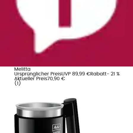
Milchaufschäumer »Cremio 1014-02 schwarz«
450 W
Melitta
Ursprünglicher Preis
UVP 89,99 €
Rabatt
- 21 %
Aktueller Preis
70,90 €
(
1
)