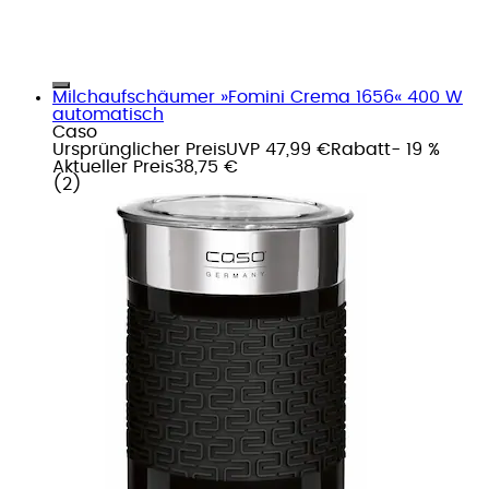
Milchaufschäumer »Fomini Crema 1656« 400 W
automatisch
Caso
Ursprünglicher Preis
UVP 47,99 €
Rabatt
- 19 %
Aktueller Preis
38,75 €
(
2
)