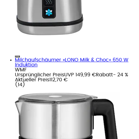
Milchaufschäumer »LONO Milk & Choc« 650 W
Induktion
WMF
Ursprünglicher Preis
UVP 149,99 €
Rabatt
- 24 %
Aktueller Preis
112,70 €
(
14
)