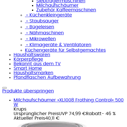
Siebträgermaschinen
Milchaufschäumer
Zubehör Kaffeemaschinen
﹢
Küchenkleingeräte
﹢
Staubsauger
﹢
Bügeleisen
﹢
Nähmaschinen
﹢
Mikrowellen
﹢
Klimageräte & Ventilatoren
Küchengeräte für Selbstgemachtes
Haushaltswaren
Körperpflege
Bekannt aus dem TV
Smart Home
Haushaltsmarken
Pfandflaschen Aufbewahrung
Produkte überspringen
Milchaufschäumer »XL1008 Frothing Control« 500
W
Krups
Ursprünglicher Preis
UVP 74,99 €
Rabatt
- 46 %
Aktueller Preis
40,11 €