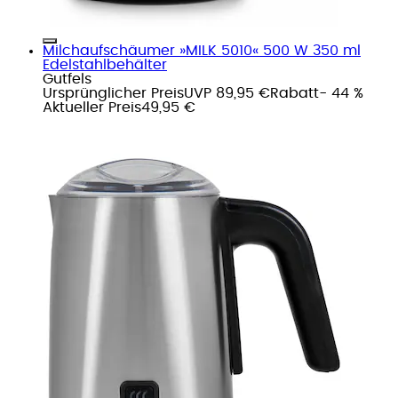
Milchaufschäumer »MILK 5010« 500 W 350 ml
Edelstahlbehälter
Gutfels
Ursprünglicher Preis
UVP 89,95 €
Rabatt
- 44 %
Aktueller Preis
49,95 €