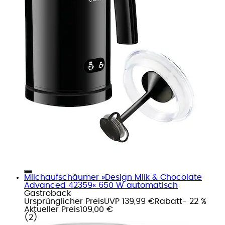
Milchaufschäumer »Design Milk & Chocolate
Advanced 42359« 650 W automatisch
Gastroback
Ursprünglicher Preis
UVP 139,99 €
Rabatt
- 22 %
Aktueller Preis
109,00 €
(
2
)