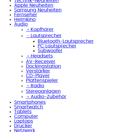
Technik-Neuheiten
Apple Neuheiten
Samsung Neuheiten
Fernseher
Heimkino
Audio
﹢
Kopfhörer
﹣
Lautsprecher
Bluetooth-Lautsprecher
PC Lautsprecher
Subwoofer
﹢
Headsets
AV-Receiver
Dockingstation
Verstärker
CD-Player
Plattenspieler
﹢
Radio
Stereoanlagen
﹢
Audio-Zubehör
Smartphones
Smartwatch
Tablets
Computer
Laptops
Drucker
Netzwerk