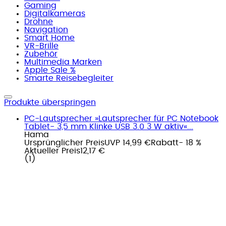
Gaming
Digitalkameras
Drohne
Navigation
Smart Home
VR-Brille
Zubehör
Multimedia Marken
Apple Sale %
Smarte Reisebegleiter
Produkte überspringen
PC-Lautsprecher »Lautsprecher für PC Notebook
Tablet- 3,5 mm Klinke USB 3.0 3 W aktiv«...
Hama
Ursprünglicher Preis
UVP 14,99 €
Rabatt
- 18 %
Aktueller Preis
12,17 €
(
1
)