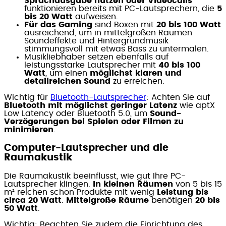
Sprachausgabe nutzen oder Videocalls
funktionieren bereits mit PC-Lautsprechern, die
5
bis 20 Watt
aufweisen.
Für das Gaming
sind Boxen mit
20 bis 100 Watt
ausreichend, um in mittelgroßen Räumen
Soundeffekte und Hintergrundmusik
stimmungsvoll mit etwas Bass zu untermalen.
Musikliebhaber setzen ebenfalls auf
leistungsstarke Lautsprecher mit
40 bis 100
Watt
, um einen
möglichst klaren und
detailreichen Sound
zu erreichen.
Wichtig für
Bluetooth-Lautsprecher
: Achten Sie auf
Bluetooth mit möglichst geringer Latenz
wie aptX
Low Latency oder Bluetooth 5.0, um
Sound-
Verzögerungen bei Spielen oder Filmen zu
minimieren
.
Computer-Lautsprecher und die
Raumakustik
Die Raumakustik beeinflusst, wie gut Ihre PC-
Lautsprecher klingen.
In kleinen Räumen
von 5 bis 15
m² reichen schon Produkte mit wenig
Leistung bis
circa 20 Watt
.
Mittelgroße Räume
benötigen
20 bis
50 Watt
.
Wichtig: Beachten Sie zudem die Einrichtung des