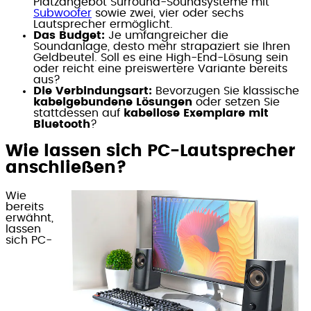
Platzangebot Surround-Soundsysteme mit
Subwoofer
sowie zwei, vier oder sechs
Lautsprecher ermöglicht.
Das Budget:
Je umfangreicher die
Soundanlage, desto mehr strapaziert sie Ihren
Geldbeutel. Soll es eine High-End-Lösung sein
oder reicht eine preiswertere Variante bereits
aus?
Die Verbindungsart:
Bevorzugen Sie klassische
kabelgebundene Lösungen
oder setzen Sie
stattdessen auf
kabellose Exemplare mit
Bluetooth
?
Wie lassen sich PC-Lautsprecher
anschließen?
Wie
bereits
erwähnt,
lassen
sich PC-