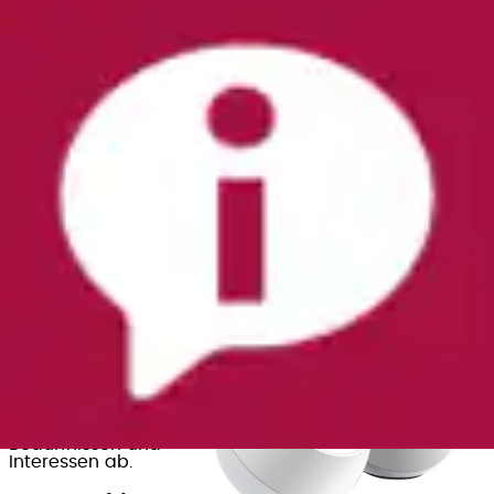
Diese Arten von Lautsprechern
gibt es für den PC
Für den PC erwarten Sie
verschiedene
Lautsprechertypen
:
Gängige Stereo-Lautsprecher
liefern Sound für
einfache Musik- und Sprachwiedergabe.
Systeme mit Subwoofer
warten mit einem
kräftigen Bass auf für Gaming und Filme.
Soundbars sparen Platz
und eignen sich für
kleine Schreibtische.
Surround-Systeme schaffen ein dichtes und
reales Klangerlebnis
für das Heimkino.
Portable Bluetooth-Modelle
sind flexibel
einsetzbar und ideal für unterwegs.
Spezielle Studio-Monitore
bieten ein präzises
Klangspektrum für Musikliebhaber.
Welche PC-
Lautsprecher Sie
sich besorgen,
hängt von Ihren
persönlichen
Bedürfnissen und
Interessen ab.