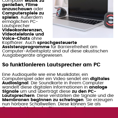
Computer
Musik zu
genießen, Filme
anzuschauen
oder
Computerspiele zu
spielen
. Außerdem
ermöglichen PC-
Lautsprecher
Videokonferenzen,
Videotelefonie und
Voice-Chats
ohne
Kopfhörer. Auch
sprachgesteuerte
Assistenzprogramme
für Barrierefreiheit am
Computer-Arbeitsplatz sind auf diese akustischen
Ausgabegeräte angewiesen.
So funktionieren Lautsprecher am PC
Eine Audioquelle wie eine Musikdatei, ein
Computerspiel oder ein Video sendet ein
digitales
Audiosignal
. Die Soundkarte in Ihrem Computer
wandelt diese digitalen Informationen in
analoge
Signale
um und überträgt diese
zu den PC-
Lautsprechern
. Diese verstärken die Signale und die
Membranen beginnen zu schwingen
. Sie erzeugen
nun hörbare Schallwellen. Diese können Sie als
Geräusch, Musik oder Stimmen wahrnehmen.