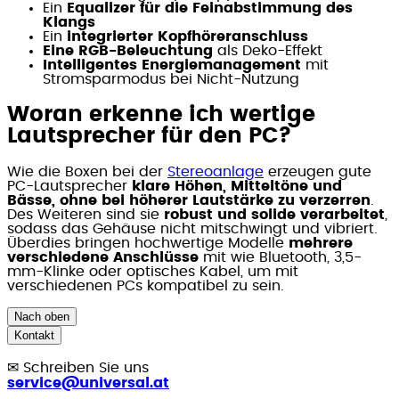
Ein
Equalizer für die Feinabstimmung des
Klangs
Ein
integrierter Kopfhöreranschluss
Eine RGB-Beleuchtung
als Deko-Effekt
Intelligentes Energiemanagement
mit
Stromsparmodus bei Nicht-Nutzung
Woran erkenne ich wertige
Lautsprecher für den PC?
Wie die Boxen bei der
Stereoanlage
erzeugen gute
PC-Lautsprecher
klare Höhen, Mitteltöne und
Bässe, ohne bei höherer Lautstärke zu verzerren
.
Des Weiteren sind sie
robust und solide verarbeitet
,
sodass das Gehäuse nicht mitschwingt und vibriert.
Überdies bringen hochwertige Modelle
mehrere
verschiedene Anschlüsse
mit wie Bluetooth, 3,5-
mm-Klinke oder optisches Kabel, um mit
verschiedenen PCs kompatibel zu sein.
Nach oben
Kontakt
✉
Schreiben Sie uns
service@universal.at