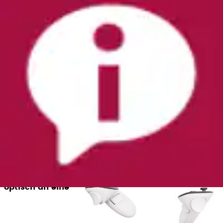
ersten Reihe.
Inhalt
Was sind VR-Brillen?
Welche Technik steckt hinter dem digitalen
Rundum-Erlebnis?
Auf welche Erlebnisse kann ich mich mit einer
VR-Brille freuen?
Welche VR-Brillen sind aktuell auf dem Markt?
Was sind VR-Brillen?
Das Kürzel VR
steht für
virtuelle
Realität
– und in
diese tauchen Sie
vollständig ein,
sobald Sie eine
VR-Brille
aufsetzen. Die
Hardware
erinnert
optisch an eine