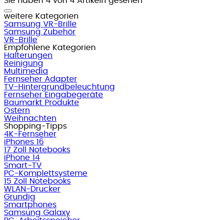
Sie haben 4 von 4 Artikeln gesehen
weitere Kategorien
Samsung VR-Brille
Samsung Zubehör
VR-Brille
Empfohlene Kategorien
Halterungen
Reinigung
Multimedia
Fernseher Adapter
TV-Hintergrundbeleuchtung
Fernseher Eingabegeräte
Baumarkt Produkte
Ostern
Weihnachten
Shopping-Tipps
4K-Fernseher
iPhones 16
17 Zoll Notebooks
iPhone 14
Smart-TV
PC-Komplettsysteme
15 Zoll Notebooks
WLAN-Drucker
Grundig
Smartphones
Samsung Galaxy