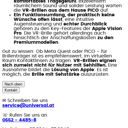
komfortables Tragegefühl
, exzellentem
räumlichem Sound und solider Leistung warten
die
VR-Brillen aus dem Hause PICO
auf.
Ein Funktionsumfang, der praktisch keine
Wünsche offen lässt
, eine intuitive
Augensteuerung und
echter Durchblick
gehören zu den Key-Features der
Apple Vision
Pro
. Die VR-Brille gehört allerdings auch
hinsichtlich der Anschaffungskosten
zu den
Premiummodellen
.
Gut zu wissen: Ob Meta Quest oder PICO – für
Brillenträger ist es empfehlenswert, im virtuellen
Raum Kontaktlinsen zu tragen.
VR-Brillen eignen
sich zumeist nicht für Nutzer mit Sehhilfen.
Eine
Ausnahme bildet die
Lösung von Apple
: Es ist
möglich, die
Brille mit Sehstärke
auszurüsten.
Nach oben
Kontakt
✉
Schreiben Sie uns
service@universal.at
☏
Rufen Sie uns an
0662 - 4485-8