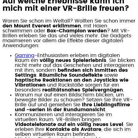
Auf welche Erlebnisse kann ich
mich mit einer VR-Brille freuen?
Waren Sie schon im Weltall? Wollten Sie schon immer
den Mount Everest erklimmen
, mit Haien
schwimmen oder
Box-Champion werden
? Mit VR-
Brillen erleben Sie das und vieles mehr. Die Gadgets
maximieren vor allem die Effekte dieser digitalen
Anwendungen:
Gaming
-Enthusiasten erleben im digitalen
Raum ein
völlig neues Spielerlebnis
. Sie blicken
nicht mehr auf das Geschehen und interagieren
mit ihm, sondern
befinden sich inmitten des
Settings
.
Räumliche Soundeffekte
sowie
haptische Reaktionen an den Joysticks wie
Vibrationen
und Rückstöße sorgen für ein
besonders
realitätsnahes Spielvergnügen
.
Warum nur auf einen Bildschirm blicken, um
bewegte Bilder zu schauen? Setzen Sie Ihre VR-
Brille auf und genießen Sie
Ihre Lieblingsfilme
und -serien in der Rundumansicht
.
Kommunizieren und interagieren Sie im
virtuellen Raum. VR-Brillen bringen
Videotelefonate auf ein völlig neues Level
. Sie
erleben Ihre
Kontakte als Avatare
, die sich im
selben virtuellen Raum befinden.