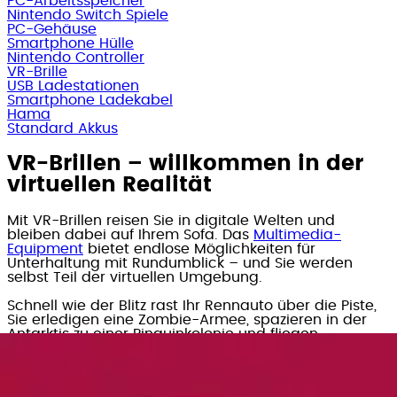
PC-Arbeitsspeicher
Nintendo Switch Spiele
PC-Gehäuse
Smartphone Hülle
Nintendo Controller
VR-Brille
USB Ladestationen
Smartphone Ladekabel
Hama
Standard Akkus
VR-Brillen – willkommen in der
virtuellen Realität
Mit VR-Brillen reisen Sie in digitale Welten und
bleiben dabei auf Ihrem Sofa. Das
Multimedia-
Equipment
bietet endlose Möglichkeiten für
Unterhaltung mit Rundumblick – und Sie werden
selbst Teil der virtuellen Umgebung.
Schnell wie der Blitz rast Ihr Rennauto über die Piste,
Sie erledigen eine Zombie-Armee, spazieren in der
Antarktis zu einer Pinguinkolonie und fliegen
anschließend zur Entspannung auf den Mond. Das
gibt's doch gar nicht?
Mit VR-Brillen reisen Sie
durch virtuelle Welten
, stehen mitten im Gaming-
Geschehen und erleben historische Ereignisse in der