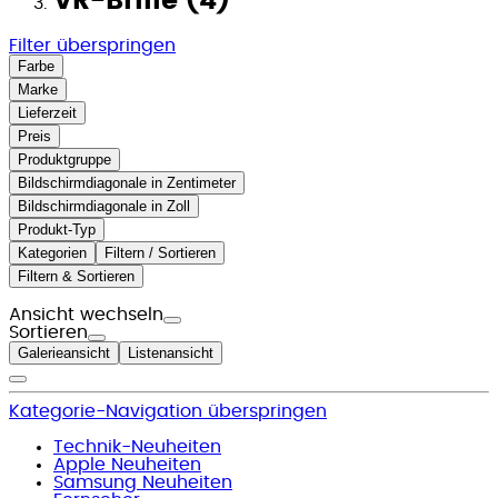
VR-Brille (4)
Filter überspringen
Farbe
Marke
Lieferzeit
Preis
Produktgruppe
Bildschirmdiagonale in Zentimeter
Bildschirmdiagonale in Zoll
Produkt-Typ
Kategorien
Filtern / Sortieren
Filtern & Sortieren
Ansicht wechseln
Sortieren
Galerieansicht
Listenansicht
Kategorie-Navigation überspringen
Technik-Neuheiten
Apple Neuheiten
Samsung Neuheiten