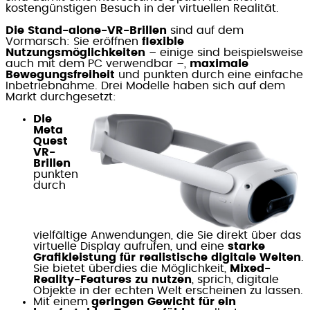
kostengünstigen Besuch in der virtuellen Realität.
Die Stand-alone-VR-Brillen
sind auf dem
Vormarsch: Sie eröffnen
flexible
Nutzungsmöglichkeiten
– einige sind beispielsweise
auch mit dem PC verwendbar –,
maximale
Bewegungsfreiheit
und punkten durch eine einfache
Inbetriebnahme. Drei Modelle haben sich auf dem
Markt durchgesetzt:
Die
Meta
Quest
VR-
Brillen
punkten
durch
vielfältige Anwendungen, die Sie direkt über das
virtuelle Display aufrufen, und eine
starke
Grafikleistung für realistische digitale Welten
.
Sie bietet überdies die Möglichkeit,
Mixed-
Reality-Features zu nutzen
, sprich, digitale
Objekte in der echten Welt erscheinen zu lassen.
Mit einem
geringen Gewicht für ein