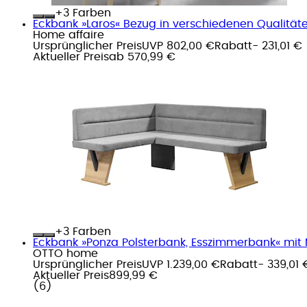
+
Farben
Eckbank »Laros« Bezug in verschiedenen Qualität
Home affaire
Ursprünglicher Preis
UVP 802,00 €
Rabatt
- 231,01 €
Aktueller Preis
ab
570,99 €
+
Farben
Eckbank »Ponza Polsterbank, Esszimmerbank« mit Ma
OTTO home
Ursprünglicher Preis
UVP 1.239,00 €
Rabatt
- 339,01 
Aktueller Preis
899,99 €
(
6
)