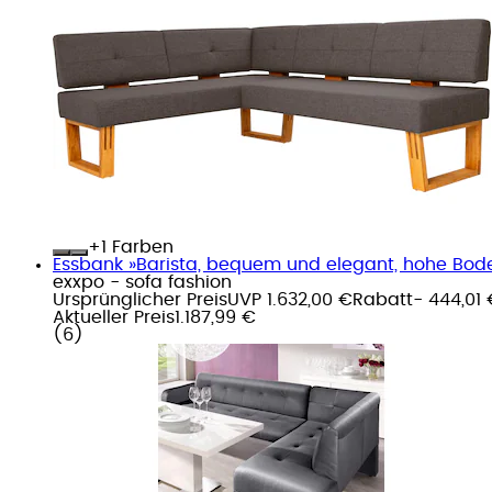
+
Farben
Essbank »Barista, bequem und elegant, hohe Bode
exxpo - sofa fashion
Ursprünglicher Preis
UVP 1.632,00 €
Rabatt
- 444,01 
Aktueller Preis
1.187,99 €
(
6
)