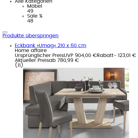
Alle Kategorien
Möbel
49
Sale %
48
Produkte überspringen
Eckbank »Umag« 210 x 60 cm
Home affaire
Ursprünglicher Preis
UVP 904,00 €
Rabatt
- 123,01 €
Aktueller Preis
ab
780,99 €
(
11
)