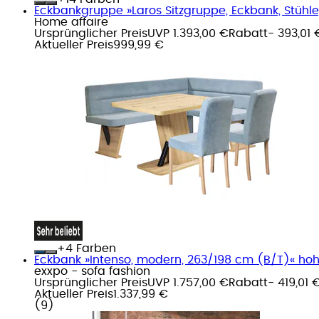
Eckbankgruppe »Laros Sitzgruppe, Eckbank, Stühle, Ti
Home affaire
Ursprünglicher Preis
UVP 1.393,00 €
Rabatt
- 393,01 
Aktueller Preis
999,99 €
+
Farben
Eckbank »Intenso, modern, 263/198 cm (B/T)« hohe 
exxpo - sofa fashion
Ursprünglicher Preis
UVP 1.757,00 €
Rabatt
- 419,01 
Aktueller Preis
1.337,99 €
(
9
)