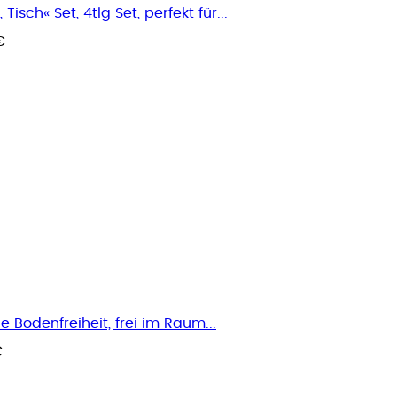
sch« Set, 4tlg Set, perfekt für...
€
Bodenfreiheit, frei im Raum...
€