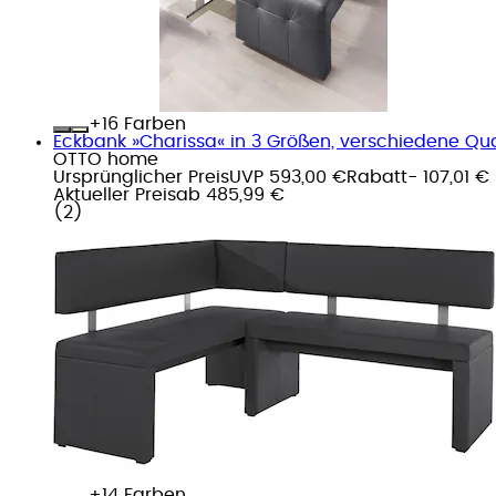
+
Farben
Eckbank »Charissa« in 3 Größen, verschiedene Qua
OTTO home
Ursprünglicher Preis
UVP 593,00 €
Rabatt
- 107,01 €
Aktueller Preis
ab
485,99 €
(
2
)
+
Farben