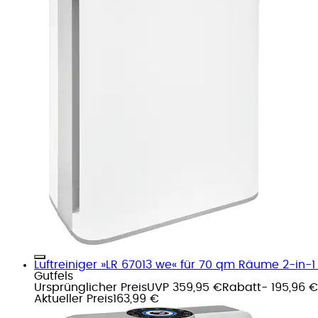
Luftreiniger »LR 67013 we« für 70 qm Räume 2-in-1 
Gutfels
Ursprünglicher Preis
UVP 359,95 €
Rabatt
- 195,96 €
Aktueller Preis
163,99 €