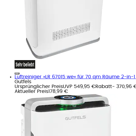
Luftreiniger »LR 67015 we« für 70 qm Räume 2-in-1 
Gutfels
Ursprünglicher Preis
UVP 549,95 €
Rabatt
- 370,96 
Aktueller Preis
178,99 €