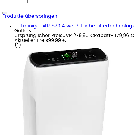
1
Produkte überspringen
Luftreiniger »LR 67014 we, 7-fache Filtertechnolog
Gutfels
Ursprünglicher Preis
UVP 279,95 €
Rabatt
- 179,96 €
Aktueller Preis
99,99 €
(
1
)