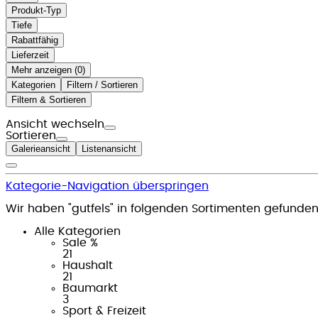
Produkt-Typ
Tiefe
Rabattfähig
Lieferzeit
Mehr anzeigen (
)
Kategorien
Filtern / Sortieren
Filtern & Sortieren
Ansicht wechseln
Sortieren
Galerieansicht
Listenansicht
Kategorie-Navigation überspringen
Wir haben "gutfels" in folgenden Sortimenten gefunden
Alle Kategorien
Sale %
21
Haushalt
21
Baumarkt
3
Sport & Freizeit